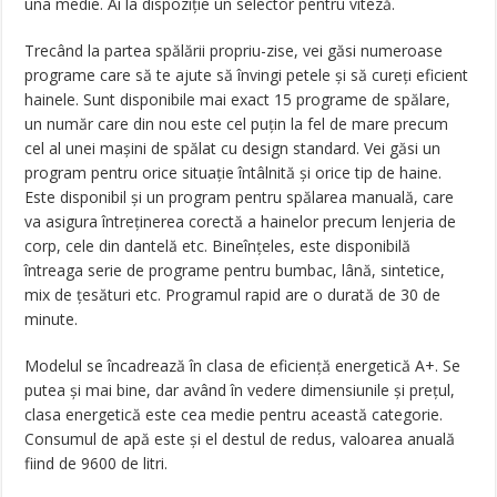
una medie. Ai la dispoziție un selector pentru viteză.
Trecând la partea spălării propriu-zise, vei găsi numeroase
programe care să te ajute să învingi petele și să cureți eficient
hainele. Sunt disponibile mai exact 15 programe de spălare,
un număr care din nou este cel puțin la fel de mare precum
cel al unei mașini de spălat cu design standard. Vei găsi un
program pentru orice situație întâlnită și orice tip de haine.
Este disponibil și un program pentru spălarea manuală, care
va asigura întreținerea corectă a hainelor precum lenjeria de
corp, cele din dantelă etc. Bineînțeles, este disponibilă
întreaga serie de programe pentru bumbac, lână, sintetice,
mix de țesături etc. Programul rapid are o durată de 30 de
minute.
Modelul se încadrează în clasa de eficiență energetică A+. Se
putea și mai bine, dar având în vedere dimensiunile și prețul,
clasa energetică este cea medie pentru această categorie.
Consumul de apă este și el destul de redus, valoarea anuală
fiind de 9600 de litri.