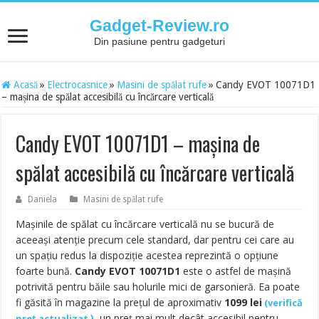
Gadget-Review.ro
Din pasiune pentru gadgeturi
Acasă
»
Electrocasnice
»
Masini de spălat rufe
»
Candy EVOT 10071D1
– mașina de spălat accesibilă cu încărcare verticală
Candy EVOT 10071D1 – mașina de
spălat accesibilă cu încărcare verticală
Daniela
Masini de spălat rufe
Mașinile de spălat cu încărcare verticală nu se bucură de
aceeași atenție precum cele standard, dar pentru cei care au
un spațiu redus la dispoziție acestea reprezintă o opțiune
foarte bună.
Candy EVOT 10071D1
este o astfel de mașină
potrivită pentru băile sau holurile mici de garsonieră. Ea poate
fi găsită în magazine la prețul de aproximativ
1099
lei
(
verifică
)
, un preț mai mult decât accesibil pentru
preț actualizat