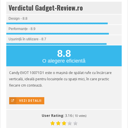
Verdictul Gadget-Review.ro
Design - 8.8
Performanțe - 8.9
Ușurință în utilizare - 8.7
8.8
O alegere eficientă
Candy EVOT 10071D1 este o mașină de spălat rufe cu încărcare
verticală, ideală pentru locuințele cu spații mici, în care practic
fiecare cm contează.
VEZI DETALII
User Rating:
3.16
(
10
votes)