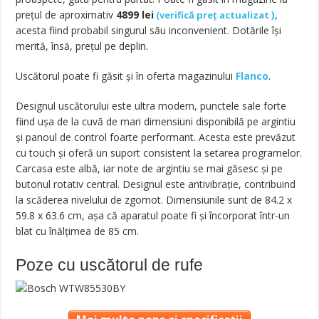
prețul de aproximativ
4899
lei
)
,
(
verifică preț actualizat
acesta fiind probabil singurul său inconvenient. Dotările își
merită, însă, prețul pe deplin.
Uscătorul poate fi găsit și în oferta magazinului
Flanco
.
Designul uscătorului este ultra modern, punctele sale forte
fiind ușa de la cuvă de mari dimensiuni disponibilă pe argintiu
și panoul de control foarte performant. Acesta este prevăzut
cu touch și oferă un suport consistent la setarea programelor.
Carcasa este albă, iar note de argintiu se mai găsesc și pe
butonul rotativ central. Designul este antivibrație, contribuind
la scăderea nivelului de zgomot. Dimensiunile sunt de 84.2 x
59.8 x 63.6 cm, așa că aparatul poate fi și încorporat într-un
blat cu înălțimea de 85 cm.
Poze cu uscătorul de rufe