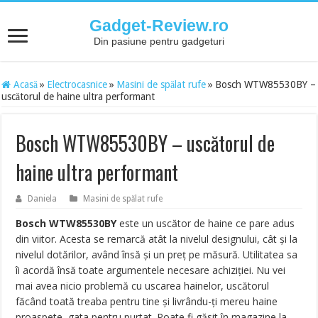
Gadget-Review.ro
Din pasiune pentru gadgeturi
Acasă
»
Electrocasnice
»
Masini de spălat rufe
»
Bosch WTW85530BY –
uscătorul de haine ultra performant
Bosch WTW85530BY – uscătorul de
haine ultra performant
Daniela
Masini de spălat rufe
Bosch WTW85530BY
este un uscător de haine ce pare adus
din viitor. Acesta se remarcă atât la nivelul designului, cât și la
nivelul dotărilor, având însă și un preț pe măsură. Utilitatea sa
îi acordă însă toate argumentele necesare achiziției. Nu vei
mai avea nicio problemă cu uscarea hainelor, uscătorul
făcând toată treaba pentru tine și livrându-ți mereu haine
proaspete, gata pentru purtat. Poate fi găsit în magazine la