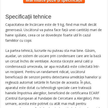
Mai multe poze și specificații
Specificații tehnice
Capacitatea de încărcare este de 9 kg, fiind mai mult decât
generoasă. Uscătorul va putea face față unei cantități mari de
haine spălate, ceea ce se dovedește foarte util în cazul
familiilor cu copii.
La partea tehnică, lucrurile nu puteau sta mai bine. Găsim,
așadar, un sistem de uscare prin condensare care are la bază
un circuit închis de ventilație. Acesta răcește aerul cald și
condensează umezeala, iar apa rezultată este colectată într-
un recipient. Pentru un randament ridicat, uscătorul
beneficiază de senzori pentru detectarea umidității hainelor și
reglează automat setările în funcție de aceasta. În plus,
aparatul este dotat cu tehnologii speciale care tratează
hainele împotriva alergiilor, beneficiind de certificarea ECARF
(Centrul European al Fundației de Cercetare a Alergiilor). Prin
urmare, acesta este potrivit cu atât mai mult pentru