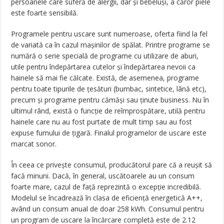
persoanele care suferă de alergii, dar și bebeluși, a căror piele
este foarte sensibilă.
Programele pentru uscare sunt numeroase, oferta fiind la fel
de variată ca în cazul mașinilor de spălat. Printre programe se
numără o serie specială de programe cu utilizare de aburi,
utile pentru îndepărtarea cutelor și îndepărtarea nevoii ca
hainele să mai fie călcate. Există, de asemenea, programe
pentru toate tipurile de țesături (bumbac, sintetice, lână etc),
precum și programe pentru cămăși sau ținute business. Nu în
ultimul rând, există o funcție de reîmprospătare, utilă pentru
hainele care nu au fost purtate de mult timp sau au fost
expuse fumului de țigară. Finalul programelor de uscare este
marcat sonor.
În ceea ce privește consumul, producătorul pare că a reușit să
facă minuni. Dacă, în general, uscătoarele au un consum
foarte mare, cazul de față reprezintă o excepție incredibilă.
Modelul se încadrează în clasa de eficiență energetică A++,
având un consum anual de doar 258 kWh. Consumul pentru
un program de uscare la încărcare completă este de 2.12