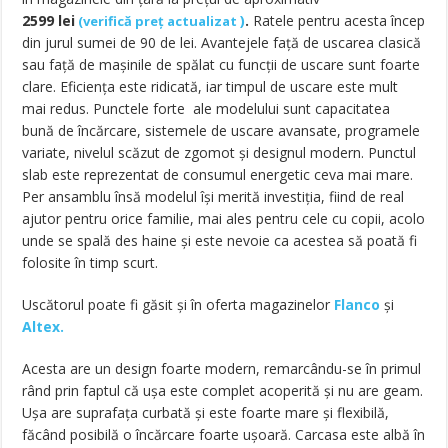
2599
lei
)
.
Ratele pentru acesta încep
(
verifică preț actualizat
din jurul sumei de 90 de lei. Avantejele față de uscarea clasică
sau față de mașinile de spălat cu funcții de uscare sunt foarte
clare. Eficiența este ridicată, iar timpul de uscare este mult
mai redus. Punctele forte ale modelului sunt capacitatea
bună de încărcare, sistemele de uscare avansate, programele
variate, nivelul scăzut de zgomot și designul modern. Punctul
slab este reprezentat de consumul energetic ceva mai mare.
Per ansamblu însă modelul își merită investiția, fiind de real
ajutor pentru orice familie, mai ales pentru cele cu copii, acolo
unde se spală des haine și este nevoie ca acestea să poată fi
folosite în timp scurt.
Uscătorul poate fi găsit și în oferta magazinelor
Flanco
și
Altex.
Acesta are un design foarte modern, remarcându-se în primul
rând prin faptul că ușa este complet acoperită și nu are geam.
Ușa are suprafața curbată și este foarte mare și flexibilă,
făcând posibilă o încărcare foarte ușoară. Carcasa este albă în