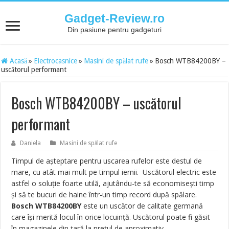
Gadget-Review.ro
Din pasiune pentru gadgeturi
Acasă
»
Electrocasnice
»
Masini de spălat rufe
»
Bosch WTB84200BY –
uscătorul performant
Bosch WTB84200BY – uscătorul
performant
Daniela
Masini de spălat rufe
Timpul de așteptare pentru uscarea rufelor este destul de
mare, cu atât mai mult pe timpul iernii. Uscătorul electric este
astfel o soluție foarte utilă, ajutându-te să economisești timp
și să te bucuri de haine într-un timp record după spălare.
Bosch WTB84200BY
este un uscător de calitate germană
care își merită locul în orice locuință. Uscătorul poate fi găsit
în magazinele din țară la prețul de aproximativ