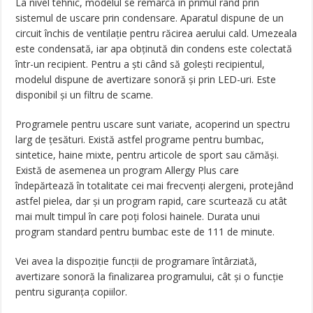
La nivel tehnic, modelul se remarcă în primul rând prin
sistemul de uscare prin condensare. Aparatul dispune de un
circuit închis de ventilație pentru răcirea aerului cald. Umezeala
este condensată, iar apa obținută din condens este colectată
într-un recipient. Pentru a ști când să golești recipientul,
modelul dispune de avertizare sonoră și prin LED-uri. Este
disponibil și un filtru de scame.
Programele pentru uscare sunt variate, acoperind un spectru
larg de țesături. Există astfel programe pentru bumbac,
sintetice, haine mixte, pentru articole de sport sau cămăși.
Există de asemenea un program Allergy Plus care
îndepărtează în totalitate cei mai frecvenți alergeni, protejând
astfel pielea, dar și un program rapid, care scurtează cu atât
mai mult timpul în care poți folosi hainele. Durata unui
program standard pentru bumbac este de 111 de minute.
Vei avea la dispoziție funcții de programare întârziată,
avertizare sonoră la finalizarea programului, cât și o funcție
pentru siguranța copiilor.