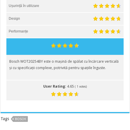
Ușurință în utilizare
Design
Performanțe
Bosch WOT20254BY este o mașină de spălat cu încărcare verticală
și cu specificații complexe, potrivită pentru spațiile înguste.
User Rating:
4.65
(
1
votes)
Tags
BOSCH