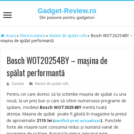
Gadget-Review.ro
Din pasiune pentru gadgeturi
Acasă
»
Electrocasnice
»
Masini de spălat rufe
»
Bosch WOT20254BY –
mașina de spălat performantă
Bosch WOT20254BY – mașina de
spălat performantă
Daniela
Masini de spălat rufe
Pentru cei care doresc să își schimbe mașina de spălat cu una
nouă, la un preț bun și care să ofere numeroase programe de
spălare, modelul
Bosch WOT20254BY
merită toată
atenția. Mașina de spălat poate fi găsită în magazine la prețul
de aproximativ
2115
lei
).
Punctele
(
verifică preț actualizat
forte ale mașinii sunt consumul redus și numărul variat de
programe de spălare. Punctul în minus principal este