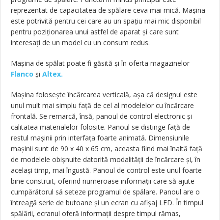
reprezentat de capacitatea de spălare ceva mai mică. Mașina
este potrivită pentru cei care au un spațiu mai mic disponibil
pentru poziționarea unui astfel de aparat și care sunt
interesați de un model cu un consum redus.
Mașina de spălat poate fi găsită și în oferta magazinelor
Flanco
și
Altex.
Mașina folosește încărcarea verticală, așa că designul este
unul mult mai simplu față de cel al modelelor cu încărcare
frontală. Se remarcă, însă, panoul de control electronic și
calitatea materialelor folosite. Panoul se distinge față de
restul mașinii prin interfața foarte animată. Dimensiunile
mașinii sunt de 90 x 40 x 65 cm, aceasta fiind mai înaltă față
de modelele obișnuite datorită modalității de încărcare și, în
același timp, mai îngustă. Panoul de control este unul foarte
bine construit, oferind numeroase informații care să ajute
cumpărătorul să seteze programul de spălare. Panoul are o
întreagă serie de butoane și un ecran cu afișaj LED. În timpul
spălării, ecranul oferă informații despre timpul rămas,