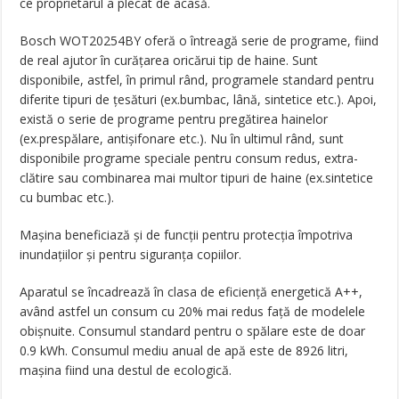
ce proprietarul a plecat de acasă.
Bosch WOT20254BY oferă o întreagă serie de programe, fiind
de real ajutor în curățarea oricărui tip de haine. Sunt
disponibile, astfel, în primul rând, programele standard pentru
diferite tipuri de țesături (ex.bumbac, lână, sintetice etc.). Apoi,
există o serie de programe pentru pregătirea hainelor
(ex.prespălare, antișifonare etc.). Nu în ultimul rând, sunt
disponibile programe speciale pentru consum redus, extra-
clătire sau combinarea mai multor tipuri de haine (ex.sintetice
cu bumbac etc.).
Mașina beneficiază și de funcții pentru protecția împotriva
inundațiilor și pentru siguranța copiilor.
Aparatul se încadrează în clasa de eficiență energetică A++,
având astfel un consum cu 20% mai redus față de modelele
obișnuite. Consumul standard pentru o spălare este de doar
0.9 kWh. Consumul mediu anual de apă este de 8926 litri,
mașina fiind una destul de ecologică.