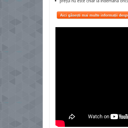
prețul nu este chiar la îndemâna oric
Aici găsești mai multe informații desp