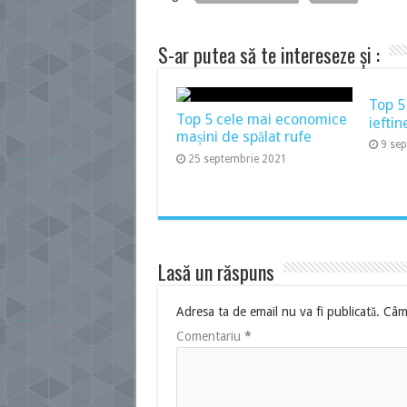
S-ar putea să te intereseze și :
Top 5
Top 5 cele mai economice
ieftin
mașini de spălat rufe
9 se
25 septembrie 2021
Lasă un răspuns
Adresa ta de email nu va fi publicată.
Câmp
Comentariu
*