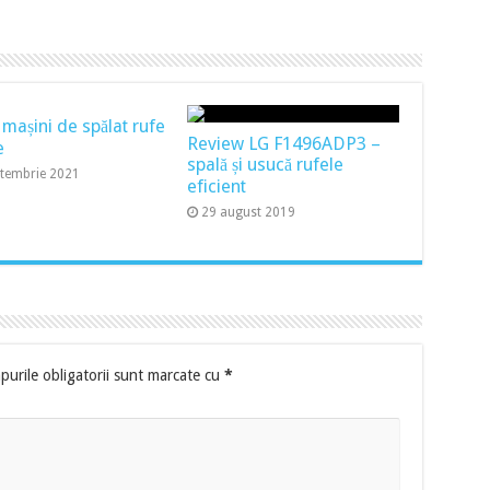
 mașini de spălat rufe
Review LG F1496ADP3 –
e
spală și usucă rufele
ptembrie 2021
eficient
29 august 2019
urile obligatorii sunt marcate cu
*