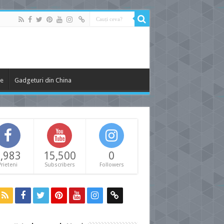
le
Gadgeturi din China
,983
15,500
0
Prieteni
Subscribers
Followers