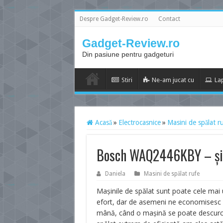
Despre Gadget-Review.ro
Contact
Gadget-Review.ro
Din pasiune pentru gadgeturi
Stiri
Ne-am jucat cu
La
Acasă
»
Electrocasnice
»
Masini de spălat r
Bosch WAQ2446KBY – și ru
Daniela
Masini de spălat rufe
Mașinile de spălat sunt poate cele mai u
efort, dar de asemeni ne economisesc și
mână, când o mașină se poate descurca 