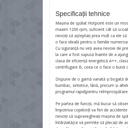
Specificații tehnice
Mașina de spălat Hotpoint este un model
maxim 1200 rpm, suficient cât să scoateț
nevoiți să așteptați prea mult ca ele s
o face ideală pentru o familie numeroas
Cu siguranță nu veți avea nevoie de prea
la care a fost supusă înainte de a ajun
clasa de eficiență energetică A++, clasa 
centrifugare B, ceea ce o face o bună
Dispune de o gamă variată și bogată de 
bumbac, sintetice, lână, precum și altel
programul rapid(pentru reîmprospătarea 
Pe partea de funcții, mă bucur să obse
împotriva copiilor(îi va feri de accidente
nevoiți să supravegheați mașina de spăl
întârziată(ce vă permite să plecați de a