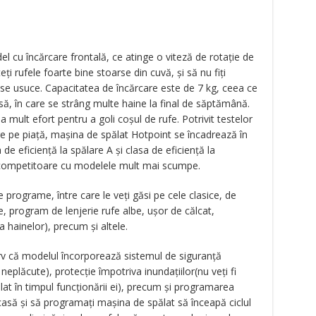
 cu încărcare frontală, ce atinge o viteză de rotație de
i rufele foarte bine stoarse din cuvă, și să nu fiți
ă se usuce. Capacitatea de încărcare este de 7 kg, ceea ce
ă, în care se strâng multe haine la final de săptămână.
 mult efort pentru a goli coșul de rufe. Potrivit testelor
ge pe piață, mașina de spălat Hotpoint se încadrează în
de eficiență la spălare A și clasa de eficiență la
 competitoare cu modelele mult mai scumpe.
programe, între care le veți găsi pe cele clasice, de
e, program de lenjerie rufe albe, ușor de călcat,
hainelor), precum și altele.
rv că modelul încorporează sistemul de siguranță
 neplăcute), protecție împotriva inundațiilor(nu veți fi
at în timpul funcționării ei), precum și programarea
casă și să programați mașina de spălat să înceapă ciclul