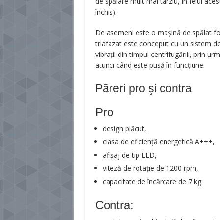
de spălare mult mai târziu, în felul aces
închis).
De asemeni este o mașină de spălat foar
triafazat este conceput cu un sistem de
vibrații din timpul centrifugăriii, prin u
atunci când este pusă în funcțiune.
Păreri pro şi contra
Pro
design plăcut,
clasa de eficiență energetică A+++,
afișaj de tip LED,
viteză de rotație de 1200 rpm,
capacitate de încărcare de 7 kg
Contra: