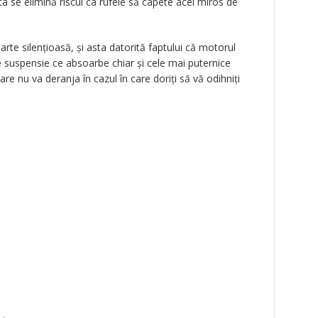
ta se elimină riscul ca rufele să capete acel miros de
te silențioasă, și asta datorită faptului că motorul
 suspensie ce absoarbe chiar și cele mai puternice
rmare nu va deranja în cazul în care doriți să vă odihniți