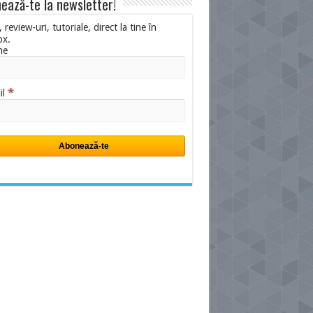
ează-te la newsletter!
i, review-uri, tutoriale, direct la tine în
ox.
me
*
il