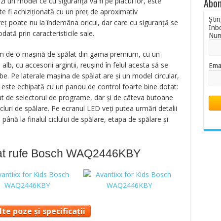
Abon
i un model ce cu siguranță va fi pe placul lor, este
e fi achiziționată cu un preț de aproximativ
Știr
eț poate nu la îndemâna oricui, dar care cu siguranță se
Inb
dată prin caracteristicile sale.
Nu
bim de o mașină de spălat din gama premium, cu un
b, cu accesorii argintii, reușind în felul acesta să se
Ema
e. Pe laterale mașina de spălat are și un model circular,
 este echipată cu un panou de control foarte bine dotat:
drat de selectorul de programe, dar și de câteva butoane
cluri de spălare. Pe ecranul LED veți putea urmări detalii
ână la finalul ciclului de spălare, etapa de spălare și
lat rufe Bosch WAQ2446KBY
te poze și specificații