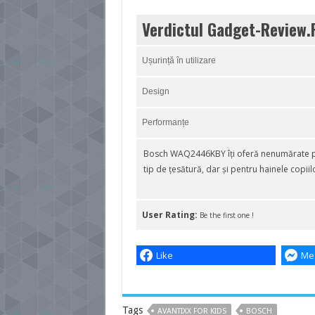
Verdictul Gadget-Review.
Ușurință în utilizare
Design
Performanțe
Bosch WAQ2446KBY îți oferă nenumărate pr
tip de țesătură, dar și pentru hainele copii
User Rating:
Be the first one !
Like
Me
Tags
AVANTIXX FOR KIDS
BOSCH