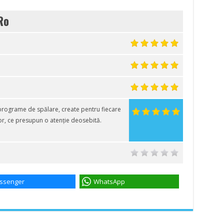
Ro
ograme de spălare, create pentru fiecare
lor, ce presupun o atenție deosebită.
ssenger
WhatsApp