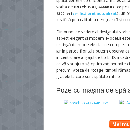
spălat extrem de eficientă am ales astăz
vorba de
Bosch WAQ2446KBY
,
ce poat
),
un pr
2300
lei (
verifică preț actualizat
justifică prin calitatea nemțească și toto
Din punct de vedere al designului vor
aspect elegant și modern. Modelul este al
distingă de modelele clasice complet alb
iar în partea frontală putem observa că
în centru are afișajul de tip LED, înca
ce vă vor ajuta să optimizați anumite ci
precum, viteza de rotație, timpul rămas p
gradele la care sunt spălate rufele.
Poze cu mașina de spă
Mai mul