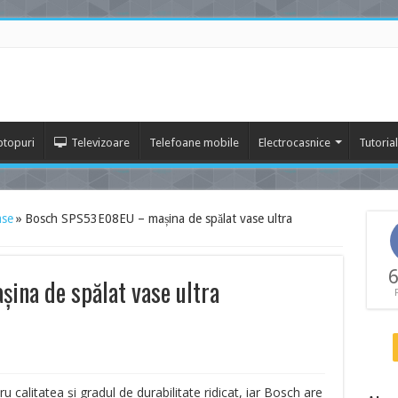
ptopuri
Televizoare
Telefoane mobile
Electrocasnice
Tutoria
ase
»
Bosch SPS53E08EU – mașina de spălat vase ultra
6
na de spălat vase ultra
alitatea și gradul de durabilitate ridicat, iar Bosch are