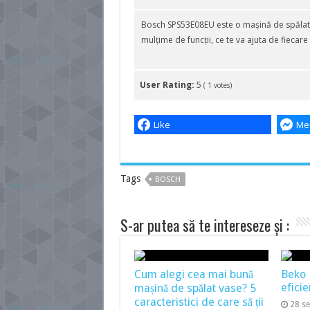
Bosch SPS53E08EU este o mașină de spălat v
mulțime de funcții, ce te va ajuta de fiecare
User Rating:
5
(
1
votes)
Like
Me
Tags
BOSCH
S-ar putea să te intereseze și :
Cum alegi cea mai bună
Beko
eficie
mașină de spălat vase? 5
caracteristici de care să ții
28 s