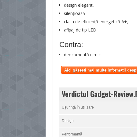
design elegant,
silențioasă
clasa de eficiență energetică A+,
afișaj de tip LED
Contra:
deocamdată nimic
Aici găsești mai multe informații desp
Verdictul Gadget-Review.
Ușurință în utilizare
Design
Performanță