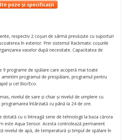
te poze și specificații
nte, respectiv 2 coșuri de sârmă prevăzute cu suporturi
scoaterea în exterior. Prin sistemul Rackmatic coșurile
organizarea vaselor după necesitate. Capacitatea de
 de 9 programe de spălare care acoperă mai toate
ame amintim programul de prespălare, programul pentru
apid și cel Bio/Eco.
mas, nivelul de sare și chiar și nivelul de umplere cu
 și programarea întârziată cu până la 24 de ore.
 dotată cu o întreagă serie de tehnologii la baza cărora
tem este Aqua Sensor. Acesta controlează permanent
ză nivelul de apă, de temperatură și timpul de spălare în