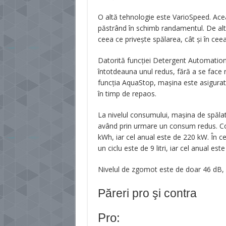
O altă tehnologie este VarioSpeed. Acea
păstrând în schimb randamentul. De altf
ceea ce privește spălarea, cât și în cee
Datorită funcției Detergent Automation
întotdeauna unul redus, fără a se face ri
funcția AquaStop, mașina este asigurată 
în timp de repaos.
La nivelul consumului, mașina de spălat
având prin urmare un consum redus. Co
kWh, iar cel anual este de 220 kW. În c
un ciclu este de 9 litri, iar cel anual este
Nivelul de zgomot este de doar 46 dB, m
Păreri pro şi contra
Pro: