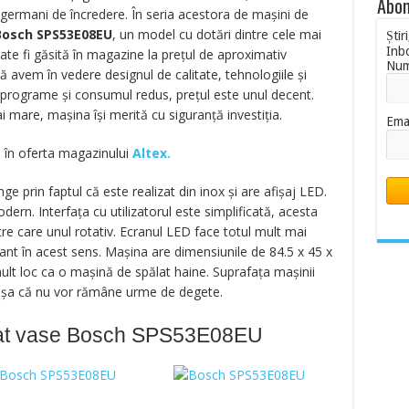
Abon
 germani de încredere. În seria acestora de mașini de
Bosch SPS53E08EU
, un model cu dotări dintre cele mai
Știr
Inb
te fi găsită în magazine la prețul de aproximativ
Nu
 avem în vedere designul de calitate, tehnologiile și
programe și consumul redus, prețul este unul decent.
 mare, mașina își merită cu siguranță investiția.
Ema
i în oferta magazinului
Altex.
ge prin faptul că este realizat din inox și are afișaj LED.
ern. Interfața cu utilizatorul este simplificată, acesta
re care unul rotativ. Ecranul LED face totul mult mai
nt în acest sens. Mașina are dimensiunile de 84.5 x 45 x
lt loc ca o mașină de spălat haine. Suprafața mașinii
 așa că nu vor rămâne urme de degete.
lat vase Bosch SPS53E08EU