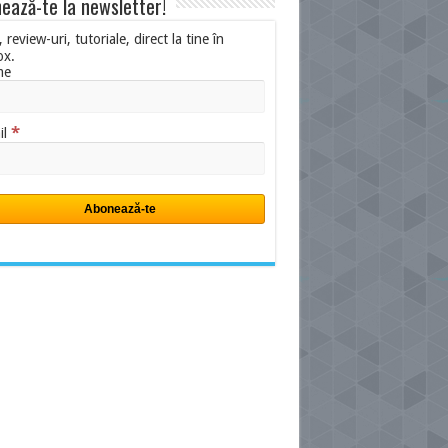
ează-te la newsletter!
i, review-uri, tutoriale, direct la tine în
ox.
me
*
il