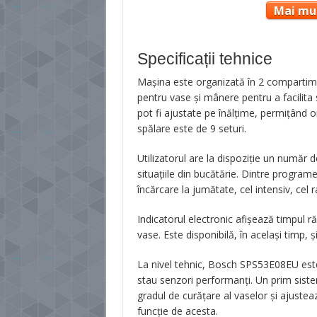
Mai mul
Specificații tehnice
Mașina este organizată în 2 compartime
pentru vase și mânere pentru a facilita 
pot fi ajustate pe înălțime, permițând 
spălare este de 9 seturi.
Utilizatorul are la dispoziție un număr
situațiile din bucătărie. Dintre progr
încărcare la jumătate, cel intensiv, cel r
Indicatorul electronic afișează timpul ră
vase. Este disponibilă, în același timp,
La nivel tehnic, Bosch SPS53E08EU este
stau senzori performanți. Un prim sis
gradul de curățare al vaselor și ajustea
funcție de acesta.