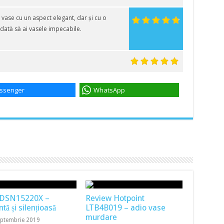
ase cu un aspect elegant, dar și cu o
 dată să ai vasele impecabile.
ssenger
WhatsApp
 DSN15220X –
Review Hotpoint
ntă și silențioasă
LTB4B019 – adio vase
murdare
eptembrie 2019