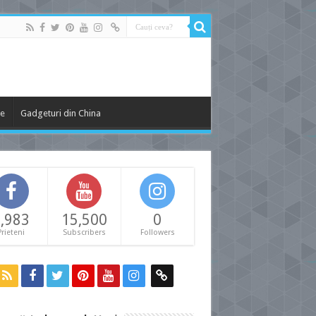
le
Gadgeturi din China
,983
15,500
0
Prieteni
Subscribers
Followers