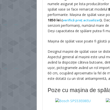
numele asigurat pe lista producătorilor
spălat vase se face remarcat modelul
performante. Mașina de spălat vase poa
1850
lei
).
Dacă
(
verifică preț actualizat
senzorii performanți, numărul mare de 
Deși capacitatea de spălare putea fi mai
Mașina de spălat vase poate fi găsită ș
Designul mașinii de spălat vase se distin
Aspectul general al mașinii este unul mod
având la dispoziție câteva butoane, dint
ușor, pictogramele având un rol importa
60 cm, ocupând aproximativ la fel de mu
este dotată cu un strat antiamprentă,
Poze cu mașina de spă