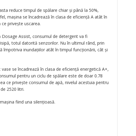
sta reduce timpul de spălare chiar și până la 50%,
el, mașina se încadrează în clasa de eficiență A atât în
a ce privește uscarea.
 Dosage Assist, consumul de detergent va fi
sipă, totul datorită senzorilor. Nu în ultimul rând, prin
împotriva inundațiilor atât în timpul funcționării, cât și
 vase se încadrează în clasa de eficiență energetică A+,
nsumul pentru un ciclu de spălare este de doar 0.78
eea ce privește consumul de apă, nivelul acestuia pentru
 de 2520 litri.
așina fiind una silențioasă.