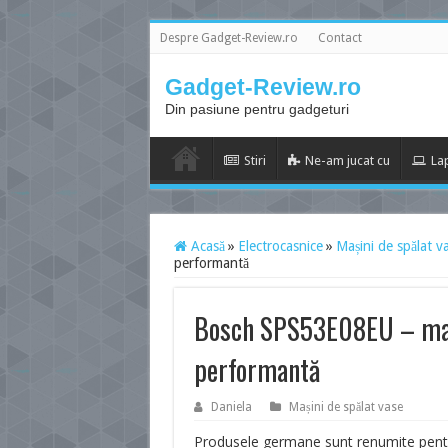
Despre Gadget-Review.ro
Contact
Gadget-Review.ro
Din pasiune pentru gadgeturi
Stiri
Ne-am jucat cu
La
Acasă
»
Electrocasnice
»
Mașini de spălat v
performantă
Bosch SPS53E08EU – mași
performantă
Daniela
Mașini de spălat vase
Produsele germane sunt renumite pentru c