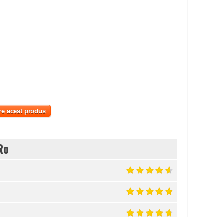
re acest produs
Ro