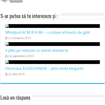
Tags
BOSCH
S-ar putea să te intereseze și :
Whirlpool ACM 816 BA – o soluție eficientă de gătit
3 octombrie 2019
5 plite pe inducție ce merită atenția ta
24 septembrie 2019
Electrolux EGD6576NOK – plita mixtă elegantă
25 iulie 2019
Lasă un răspuns