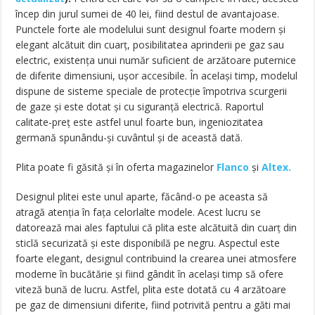
încep din jurul sumei de 40 lei, fiind destul de avantajoase.
Punctele forte ale modelului sunt designul foarte modern și
elegant alcătuit din cuarț, posibilitatea aprinderii pe gaz sau
electric, existența unui număr suficient de arzătoare puternice
de diferite dimensiuni, ușor accesibile. În același timp, modelul
dispune de sisteme speciale de protecție împotriva scurgerii
de gaze și este dotat și cu siguranță electrică. Raportul
calitate-preț este astfel unul foarte bun, ingeniozitatea
germană spunându-și cuvântul și de această dată.
Plita poate fi găsită și în oferta magazinelor
Flanco
și
Altex.
Designul plitei este unul aparte, făcând-o pe aceasta să
atragă atenția în fața celorlalte modele. Acest lucru se
datorează mai ales faptului că plita este alcătuită din cuarț din
sticlă securizată și este disponibilă pe negru. Aspectul este
foarte elegant, designul contribuind la crearea unei atmosfere
moderne în bucătărie și fiind gândit în același timp să ofere
viteză bună de lucru. Astfel, plita este dotată cu 4 arzătoare
pe gaz de dimensiuni diferite, fiind potrivită pentru a găti mai