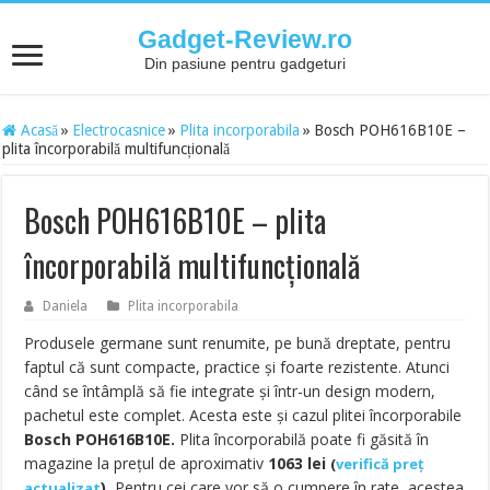
Gadget-Review.ro
Din pasiune pentru gadgeturi
Acasă
»
Electrocasnice
»
Plita incorporabila
»
Bosch POH616B10E –
plita încorporabilă multifuncțională
Bosch POH616B10E – plita
încorporabilă multifuncțională
Daniela
Plita incorporabila
Produsele germane sunt renumite, pe bună dreptate, pentru
faptul că sunt compacte, practice și foarte rezistente. Atunci
când se întâmplă să fie integrate și într-un design modern,
pachetul este complet. Acesta este și cazul plitei încorporabile
Bosch POH616B10E.
Plita încorporabilă poate fi găsită în
magazine la prețul de aproximativ
1063
lei
(
verifică preț
).
Pentru cei care vor să o cumpere în rate, acestea
actualizat