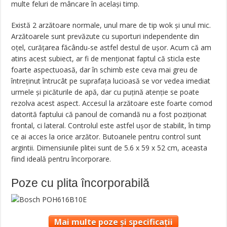
multe feluri de mâncare în același timp.
Există 2 arzătoare normale, unul mare de tip wok și unul mic.
Arzătoarele sunt prevăzute cu suporturi independente din
oțel, curățarea făcându-se astfel destul de ușor. Acum că am
atins acest subiect, ar fi de menționat faptul că sticla este
foarte aspectuoasă, dar în schimb este ceva mai greu de
întreținut întrucât pe suprafața lucioasă se vor vedea imediat
urmele și picăturile de apă, dar cu puțină atenție se poate
rezolva acest aspect. Accesul la arzătoare este foarte comod
datorită faptului că panoul de comandă nu a fost poziționat
frontal, ci lateral. Controlul este astfel ușor de stabilit, în timp
ce ai acces la orice arzător. Butoanele pentru control sunt
argintii. Dimensiunile plitei sunt de 5.6 x 59 x 52 cm, aceasta
fiind ideală pentru încorporare.
Poze cu plita încorporabilă
Mai multe poze și specificații