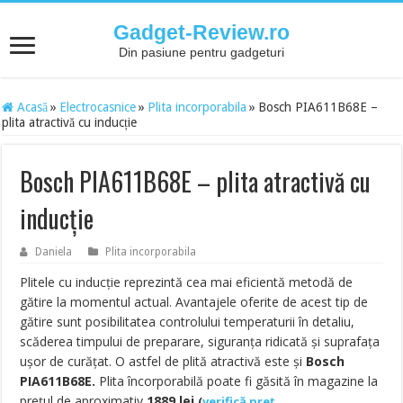
Gadget-Review.ro
Din pasiune pentru gadgeturi
Acasă
»
Electrocasnice
»
Plita incorporabila
»
Bosch PIA611B68E –
plita atractivă cu inducție
Bosch PIA611B68E – plita atractivă cu
inducție
Daniela
Plita incorporabila
Plitele cu inducție reprezintă cea mai eficientă metodă de
gătire la momentul actual. Avantajele oferite de acest tip de
gătire sunt posibilitatea controlului temperaturii în detaliu,
scăderea timpului de preparare, siguranța ridicată și suprafața
ușor de curățat. O astfel de plită atractivă este și
Bosch
PIA611B68E.
Plita încorporabilă poate fi găsită în magazine la
prețul de aproximativ
1889
lei
(
verifică preț