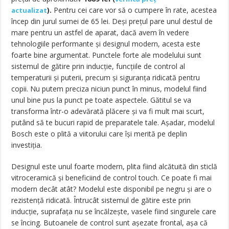
).
Pentru cei care vor să o cumpere în rate, acestea
actualizat
încep din jurul sumei de 65 lei. Deși prețul pare unul destul de
mare pentru un astfel de aparat, dacă avem în vedere
tehnologiile performante și designul modern, acesta este
foarte bine argumentat. Punctele forte ale modelului sunt
sistemul de gătire prin inducție, funcțiile de control al
temperaturii și puterii, precum și siguranța ridicată pentru
copii. Nu putem preciza niciun punct în minus, modelul fiind
unul bine pus la punct pe toate aspectele. Gătitul se va
transforma într-o adevărată plăcere și va fi mult mai scurt,
putând să te bucuri rapid de preparatele tale. Așadar, modelul
Bosch este o plită a viitorului care își merită pe deplin
investiția.
Designul este unul foarte modern, plita fiind alcătuită din sticlă
vitroceramică și beneficiind de control touch. Ce poate fi mai
modern decât atât? Modelul este disponibil pe negru și are o
rezistență ridicată. Întrucât sistemul de gătire este prin
inducție, suprafața nu se încălzește, vasele fiind singurele care
se încing. Butoanele de control sunt așezate frontal, așa că