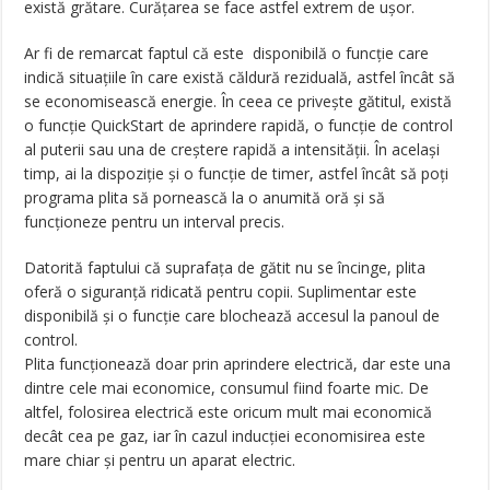
există grătare. Curățarea se face astfel extrem de ușor.
Ar fi de remarcat faptul că este disponibilă o funcție care
indică situațiile în care există căldură reziduală, astfel încât să
se economisească energie. În ceea ce privește gătitul, există
o funcție QuickStart de aprindere rapidă, o funcție de control
al puterii sau una de creștere rapidă a intensității. În același
timp, ai la dispoziție și o funcție de timer, astfel încât să poți
programa plita să pornească la o anumită oră și să
funcționeze pentru un interval precis.
Datorită faptului că suprafața de gătit nu se încinge, plita
oferă o siguranță ridicată pentru copii. Suplimentar este
disponibilă și o funcție care blochează accesul la panoul de
control.
Plita funcționează doar prin aprindere electrică, dar este una
dintre cele mai economice, consumul fiind foarte mic. De
altfel, folosirea electrică este oricum mult mai economică
decât cea pe gaz, iar în cazul inducției economisirea este
mare chiar și pentru un aparat electric.