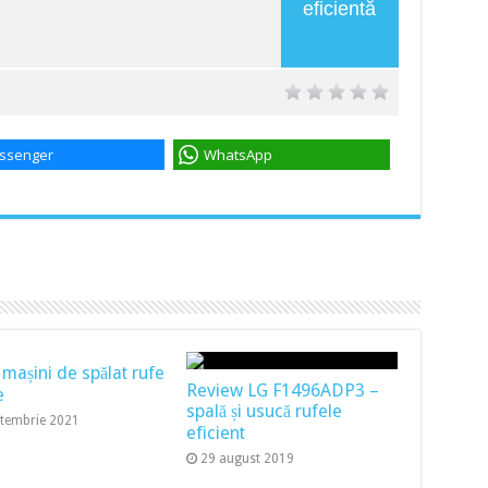
eficientă
ssenger
WhatsApp
 mașini de spălat rufe
Review LG F1496ADP3 –
e
spală și usucă rufele
ptembrie 2021
eficient
29 august 2019