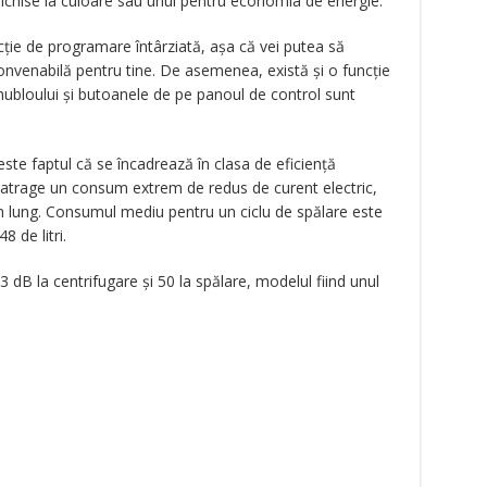
închise la culoare sau unul pentru economia de energie.
cție de programare întârziată, așa că vei putea să
nvenabilă pentru tine. De asemenea, există și o funcție
 hubloului și butoanele de pe panoul de control sunt
este faptul că se încadrează în clasa de eficiență
atrage un consum extrem de redus de curent electric,
 lung. Consumul mediu pentru un ciclu de spălare este
 de litri.
dB la centrifugare și 50 la spălare, modelul fiind unul