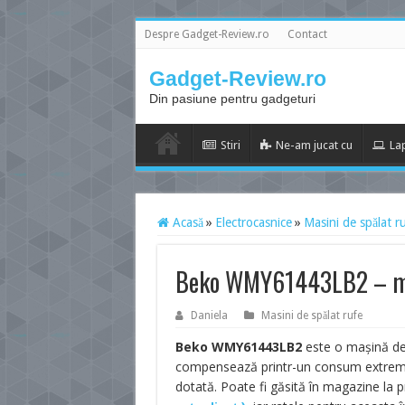
Despre Gadget-Review.ro
Contact
Gadget-Review.ro
Din pasiune pentru gadgeturi
Stiri
Ne-am jucat cu
La
Acasă
»
Electrocasnice
»
Masini de spălat r
Beko WMY61443LB2 – ma
Daniela
Masini de spălat rufe
Beko WMY61443LB2
este o mașină de 
compensează printr-un consum extrem d
dotată. Poate fi găsită în magazine la 