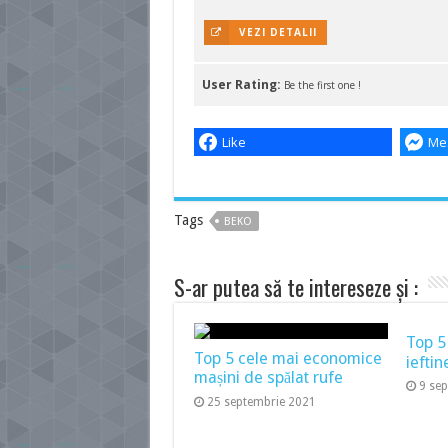
VEZI DETALII
User Rating:
Be the first one !
Like
Me
Tags
BEKO
S-ar putea să te intereseze și :
Top 5
Top 5 cele mai economice
ieftin
mașini de spălat rufe
9 se
25 septembrie 2021