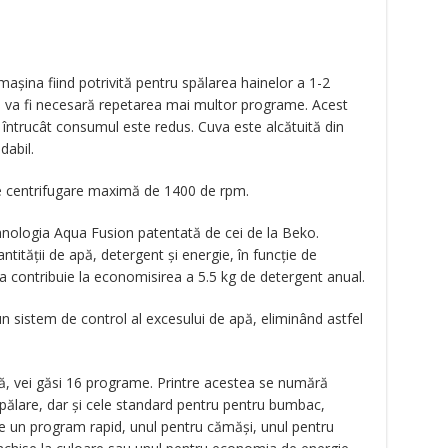
așina fiind potrivită pentru spălarea hainelor a 1-2
ri va fi necesară repetarea mai multor programe. Acest
 întrucât consumul este redus. Cuva este alcătuită din
dabil.
de centrifugare maximă de 1400 de rpm.
nologia Aqua Fusion patentată de cei de la Beko.
ității de apă, detergent și energie, în funcție de
a contribuie la economisirea a 5.5 kg de detergent anual.
un sistem de control al excesului de apă, eliminând astfel
să, vei găsi 16 programe. Printre acestea se numără
spălare, dar și cele standard pentru pentru bumbac,
iție un program rapid, unul pentru cămăși, unul pentru