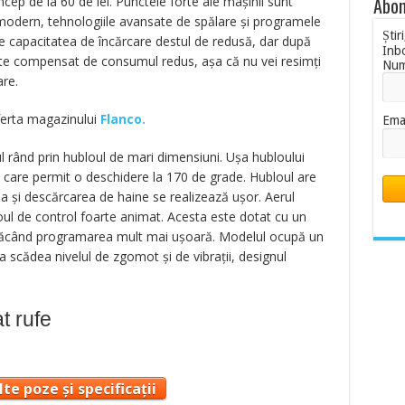
Abon
ncep de la 60 de lei. Punctele forte ale mașinii sunt
odern, tehnologiile avansate de spălare și programele
Știr
de capacitatea de încărcare destul de redusă, dar după
Inb
te compensat de consumul redus, așa că nu vei resimți
Nu
re.
oferta magazinului
Flanco.
Ema
 rând prin hubloul de mari dimensiuni. Ușa hubloului
e care permit o deschidere la 170 de grade. Hubloul are
 și descărcarea de haine se realizează ușor. Aerul
ul de control foarte animat. Acesta este dotat cu un
ăcând programarea mult mai ușoară. Modelul ocupă un
a scădea nivelul de zgomot și de vibrații, designul
t rufe
te poze și specificații