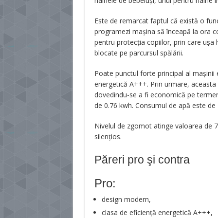
hainele de bebeluși, unul pentru haine 
Este de remarcat faptul că există o fun
programezi mașina să înceapă la ora co
pentru protecția copiilor, prin care ușa
blocate pe parcursul spălării.
Poate punctul forte principal al mașinii 
energetică A+++. Prin urmare, aceasta 
dovedindu-se a fi economică pe termen
de 0.76 kwh. Consumul de apă este de 48
Nivelul de zgomot atinge valoarea de 73 
silențios.
Păreri pro şi contra
Pro:
design modern,
clasa de eficiență energetică A+++,