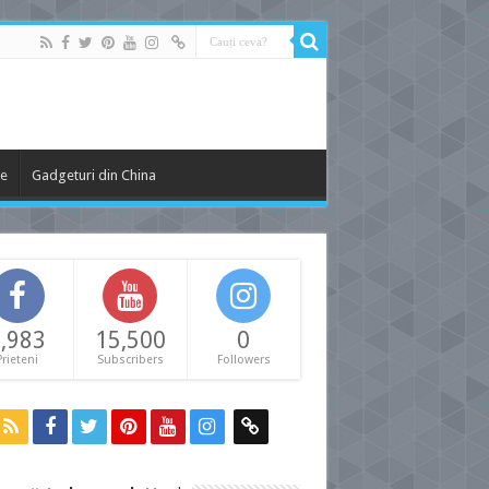
le
Gadgeturi din China
,983
15,500
0
Prieteni
Subscribers
Followers