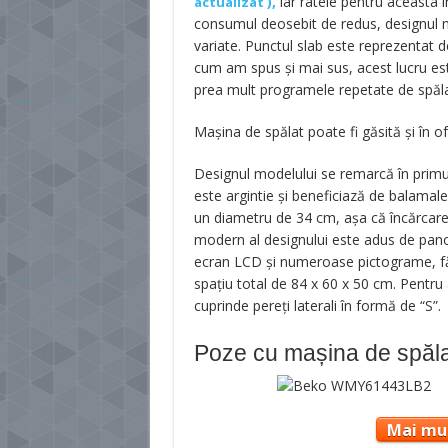
),
iar ratele pentru aceasta î
actualizat
consumul deosebit de redus, designul m
variate. Punctul slab este reprezentat 
cum am spus și mai sus, acest lucru es
prea mult programele repetate de spăla
Mașina de spălat poate fi găsită și în 
Designul modelului se remarcă în primul
este argintie și beneficiază de balamal
un diametru de 34 cm, așa că încărcarea
modern al designului este adus de pano
ecran LCD și numeroase pictograme, f
spațiu total de 84 x 60 x 50 cm. Pentru 
cuprinde pereți laterali în formă de “S”.
Poze cu mașina de spăla
Mai mul