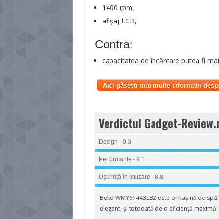
1400 rpm,
afișaj LCD,
Contra:
capacitatea de încărcare putea fi ma
Aici găsești mai multe informații desp
Verdictul Gadget-Review.
Design - 9.3
Performanțe - 9.1
Ușurință în utilizare - 8.8
Beko WMY61443LB2 este o mașină de spăla
elegant, și totodată de o eficiență maximă.