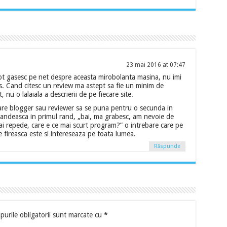
23 mai 2016 at 07:47
tot gasesc pe net despre aceasta mirobolanta masina, nu imi
us. Cand citesc un review ma astept sa fie un minim de
t, nu o lalaiala a descrierii de pe fiecare site.
care blogger sau reviewer sa se puna pentru o secunda in
e gandeasca in primul rand, „bai, ma grabesc, am nevoie de
ai repede, care e ce mai scurt program?” o intrebare care pe
 fireasca este si intereseaza pe toata lumea.
Răspunde
urile obligatorii sunt marcate cu
*