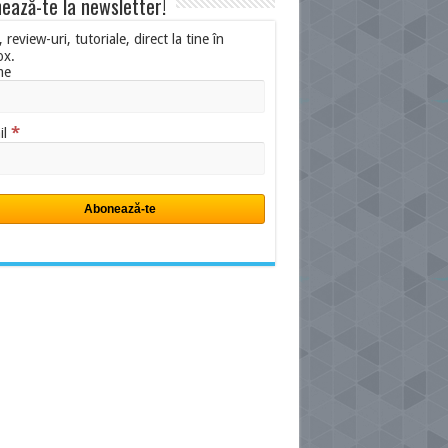
ează-te la newsletter!
i, review-uri, tutoriale, direct la tine în
ox.
me
*
il