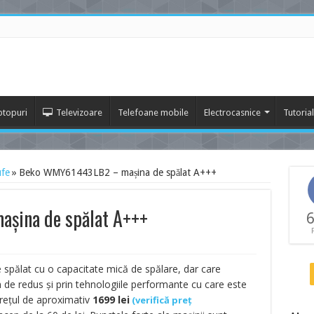
ptopuri
Televizoare
Telefoane mobile
Electrocasnice
Tutoria
ufe
»
Beko WMY61443LB2 – mașina de spălat A+++
șina de spălat A+++
6
spălat cu o capacitate mică de spălare, dar care
e redus și prin tehnologiile performante cu care este
prețul de aproximativ
1699
lei
(
verifică preț