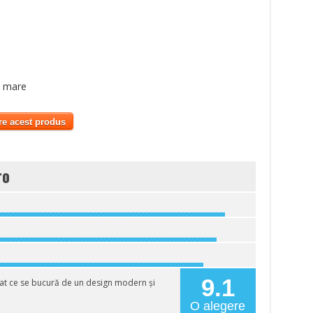
i mare
re acest produs
ro
9.1
t ce se bucură de un design modern și
O alegere