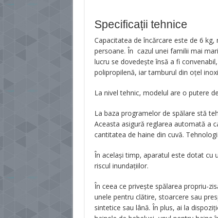
Specificații tehnice
Capacitatea de încărcare este de 6 kg, m
persoane. În cazul unei familii mai ma
lucru se dovedește însă a fi convenabil,
polipropilenă, iar tamburul din oțel inoxi
La nivel tehnic, modelul are o putere 
La baza programelor de spălare stă teh
Aceasta asigură reglarea automată a cant
cantitatea de haine din cuvă. Tehnologi
În același timp, aparatul este dotat cu 
riscul inundațiilor.
În ceea ce privește spălarea propriu-zi
unele pentru clătire, stoarcere sau pre
sintetice sau lână. În plus, ai la dispoz