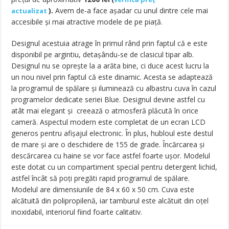
).
Avem de-a face aşadar cu unul dintre cele mai
actualizat
accesibile şi mai atractive modele de pe piață.
Designul acestuia atrage în primul rând prin faptul că e este
disponibil pe argintiu, detaşându-se de clasicul tipar alb.
Designul nu se opreşte la a arăta bine, ci duce acest lucru la
un nou nivel prin faptul că este dinamic. Acesta se adaptează
la programul de spălare şi iluminează cu albastru cuva în cazul
programelor dedicate seriei Blue. Designul devine astfel cu
atât mai elegant şi creează o atmosferă plăcută în orice
cameră. Aspectul modern este completat de un ecran LCD
generos pentru afişajul electronic. În plus, hubloul este destul
de mare şi are o deschidere de 155 de grade. Încărcarea și
descărcarea cu haine se vor face astfel foarte uşor. Modelul
este dotat cu un compartiment special pentru detergent lichid,
astfel încât să poți pregăti rapid programul de spălare.
Modelul are dimensiunile de 84 x 60 x 50 cm. Cuva este
alcătuită din polipropilenă, iar tamburul este alcătuit din oțel
inoxidabil, interiorul fiind foarte calitativ.