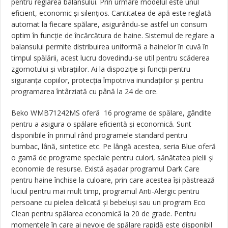
pentru reglarea balansului. Prin urmare modelul este unul
eficient, economic şi silențios. Cantitatea de apă este reglată
automat la fiecare spălare, asigurându-se astfel un consum
optim în funcție de încărcătura de haine. Sistemul de reglare a
balansului permite distribuirea uniformă a hainelor în cuvă în
timpul spălării, acest lucru dovedindu-se util pentru scăderea
zgomotului şi vibrațiilor. Ai la dispoziție și funcții pentru
siguranța copiilor, protecția împotriva inundațiilor și pentru
programarea întârziată cu până la 24 de ore.
Beko WMB71242MS oferă 16 programe de spălare, gândite
pentru a asigura o spălare eficientă şi economică. Sunt
disponibile în primul rând programele standard pentru
bumbac, lână, sintetice etc. Pe lângă acestea, seria Blue oferă
o gamă de programe speciale pentru culori, sănătatea pielii şi
economie de resurse. Există aşadar programul Dark Care
pentru haine închise la culoare, prin care acestea îşi păstrează
luciul pentru mai mult timp, programul Anti-Alergic pentru
persoane cu pielea delicată şi bebeluşi sau un program Eco
Clean pentru spălarea economică la 20 de grade. Pentru
momentele în care ai nevoie de spălare rapidă este disponibil