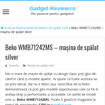
Gadget-Review.ro
Din pasiune pentru gadgeturi
Acasă
»
Electrocasnice
»
Masini de spălat rufe
»
Beko WMB71242MS –
maşina de spălat silver
Beko WMB71242MS – maşina de spălat
silver
Daniela
Masini de spălat rufe
Într-o mare de maşini de spălat cu design clasic poți găsi din
când în când şi modele aparte. Ai spune că toate acestea au
un preț ridicat, dar nu e deloc aşa. Seria Blue de la Beko
demonstrează că poți găsi modele aspectuoase care să fie în
acelaşi timp şi performante şi accesibile. Un astfel de model
este şi
Beko WMB71242MS.
Poate fi găsită în magazine la
prețul de aproximativ
1200
lei
(
verifică preț