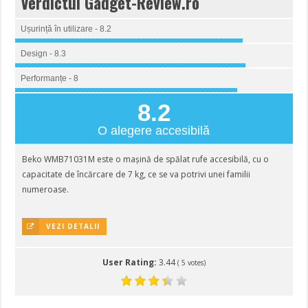
Verdictul Gadget-Review.ro
Ușurință în utilizare - 8.2
Design - 8.3
Performanțe - 8
8.2
O alegere accesibilă
Beko WMB71031M este o mașină de spălat rufe accesibilă, cu o
capacitate de încărcare de 7 kg, ce se va potrivi unei familii
numeroase.
VEZI DETALII
User Rating:
3.44
(
5
votes)