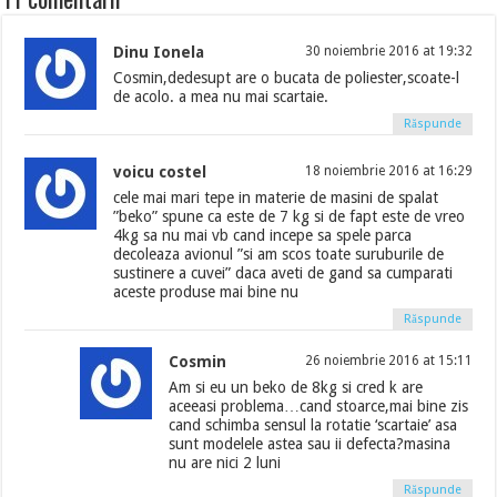
Dinu Ionela
30 noiembrie 2016 at 19:32
Cosmin,dedesupt are o bucata de poliester,scoate-l
de acolo. a mea nu mai scartaie.
Răspunde
voicu costel
18 noiembrie 2016 at 16:29
cele mai mari tepe in materie de masini de spalat
”beko” spune ca este de 7 kg si de fapt este de vreo
4kg sa nu mai vb cand incepe sa spele parca
decoleaza avionul ”si am scos toate suruburile de
sustinere a cuvei” daca aveti de gand sa cumparati
aceste produse mai bine nu
Răspunde
Cosmin
26 noiembrie 2016 at 15:11
Am si eu un beko de 8kg si cred k are
aceeasi problema…cand stoarce,mai bine zis
cand schimba sensul la rotatie ‘scartaie’ asa
sunt modelele astea sau ii defecta?masina
nu are nici 2 luni
Răspunde