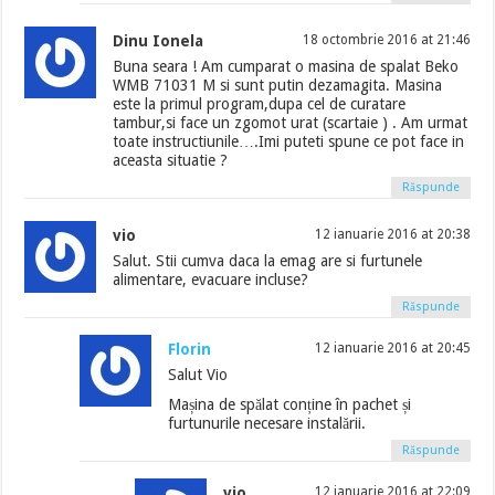
Dinu Ionela
18 octombrie 2016 at 21:46
Buna seara ! Am cumparat o masina de spalat Beko
WMB 71031 M si sunt putin dezamagita. Masina
este la primul program,dupa cel de curatare
tambur,si face un zgomot urat (scartaie ) . Am urmat
toate instructiunile….Imi puteti spune ce pot face in
aceasta situatie ?
Răspunde
vio
12 ianuarie 2016 at 20:38
Salut. Stii cumva daca la emag are si furtunele
alimentare, evacuare incluse?
Răspunde
Florin
12 ianuarie 2016 at 20:45
Salut Vio
Mașina de spălat conține în pachet și
furtunurile necesare instalării.
Răspunde
vio
12 ianuarie 2016 at 22:09