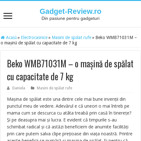
Gadget-Review.ro
Din pasiune pentru gadgeturi
Acasă
»
Electrocasnice
»
Masini de spălat rufe
»
Beko WMB71031M –
o mașină de spălat cu capacitate de 7 kg
Beko WMB71031M – o mașină de spălat
cu capacitate de 7 kg
Daniela
Masini de spălat rufe
Mașina de spălat este una dintre cele mai bune invenții din
punctul meu de vedere. Adevărul e că uneori o mai întreb pe
mama cum se descurca cu atâta treabă prin casă în tinerețe?
Și pe deasupra mai și lucra. E evident că timpurile s-au
schimbat radical și că astăzi beneficiem de anumite facilități
prin care putem salva clipe prețioase din viața noastră. Printre
aceste beneficii se numără și mașina de spălat. Și pentru că