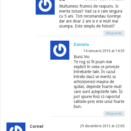
Multumesc frumos de raspuns. Si
merita totusi? Vad ca e cam singura
cu 5 ani. Toti recomandau Gorenje
dar are doar 2 ani si e si mult mai
scumpa. Este simplu de folosit?
Răspunde
Daniela
14 ianuarie 2016 at 14:35
Bună Vio
Te rog să fii puțin mai
explicit în ceea ce privește
întrebările tale. În cazul
întrebi dacă se merită să
achiziționezi mașina de
spălat, depinde foarte mult
care sunt așteptările tale. Îți
pot spune însă că raportul
calitate-preț este unul foarte
bun.
Răspunde
Cornel
29 decembrie 2015 at 22:00