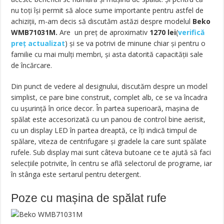
nu toți își permit să aloce sume importante pentru astfel de
achiziții, m-am decis să discutăm astăzi despre modelul
Beko
WMB71031M.
Are un preț de aproximativ
1270
lei
(
verifică
preț actualizat
) și se va potrivi de minune chiar și pentru o
familie cu mai mulți membri, și asta datorită capacității sale
de încărcare.
Din punct de vedere al designului, discutăm despre un model
simplist, ce pare bine construit, complet alb, ce se va încadra
cu ușurință în orice decor. În partea superioară, mașina de
spălat este accesorizată cu un panou de control bine aerisit,
cu un display LED în partea dreaptă, ce îți indică timpul de
spălare, viteza de centrifugare și gradele la care sunt spălate
rufele. Sub display mai sunt câteva butoane ce te ajută să faci
selecțiile potrivite, în centru se află selectorul de programe, iar
în stânga este sertarul pentru detergent.
Poze cu mașina de spălat rufe