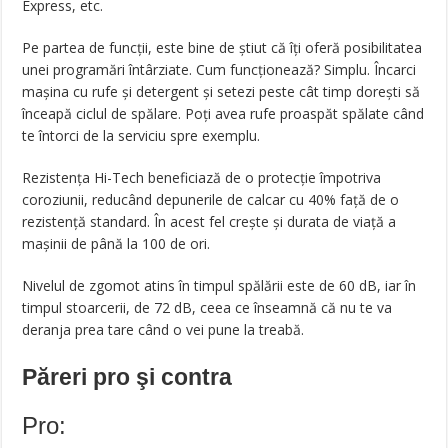
Express, etc.
Pe partea de funcții, este bine de știut că îți oferă posibilitatea
unei programări întârziate. Cum funcționează? Simplu. Încarci
mașina cu rufe și detergent și setezi peste cât timp dorești să
înceapă ciclul de spălare. Poți avea rufe proaspăt spălate când
te întorci de la serviciu spre exemplu.
Rezistența Hi-Tech beneficiază de o protecție împotriva
coroziunii, reducând depunerile de calcar cu 40% față de o
rezistență standard. În acest fel crește și durata de viață a
mașinii de până la 100 de ori.
Nivelul de zgomot atins în timpul spălării este de 60 dB, iar în
timpul stoarcerii, de 72 dB, ceea ce înseamnă că nu te va
deranja prea tare când o vei pune la treabă.
Păreri pro şi contra
Pro: