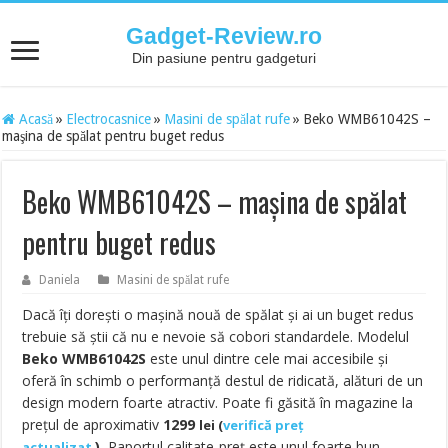
Gadget-Review.ro
Din pasiune pentru gadgeturi
Acasă
»
Electrocasnice
»
Masini de spălat rufe
»
Beko WMB61042S –
maşina de spălat pentru buget redus
Beko WMB61042S – maşina de spălat
pentru buget redus
Daniela
Masini de spălat rufe
Dacă îți doreşti o maşină nouă de spălat şi ai un buget redus
trebuie să ştii că nu e nevoie să cobori standardele. Modelul
Beko WMB61042S
este unul dintre cele mai accesibile şi
oferă în schimb o performanță destul de ridicată, alături de un
design modern foarte atractiv. Poate fi găsită în magazine la
prețul de aproximativ
1299
lei
(
verifică preț
).
Raportul calitate-preț este unul foarte bun.
actualizat