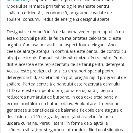
Modelul se remarcă prin tehnologiile avansate pentru
spălarea eficientă şi economică, programele variate de
spălare, consumul redus de energie şi designul aparte.
Designul se remarcă încă de la prima vedere prin faptul că nu
este disponibil pe alb, la fel ca majoritatea celorlalte, ci este
argintiu. Carcasa are astfel un aspect foarte elegant. Apoi,
ceea ce atrage atenția în continuare este panoul de control cu
afişaj electronic. Panoul este împărțit vizual în trei părți. Prima
dintre acestea este reprezentată de sertarul pentru detergent.
Acesta este prevăzut chiar şi cu un suport special pentru
detergent lichid, astfel încât să poți pregăti rapid programul de
spălare. Partea centrală a panoului este rezervată ecranului
LCD care este util pentru programarea uşoară şi pentru
reducerea numărului de butoane. În cea de-a treia parte a
ecranului întâlnim un buton rotativ. Hubloul are dimensiuni
generoase şi beneficiază de balamale flexibile care asigură o
deschidere la 155 de grade, permițând astfel încărcarea
uşoară cu haine. Pereții laterali în formă de S ajută la
scăderea vibrațiilor şi zgomotului, modelul fiind unul silențios.