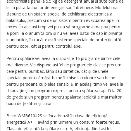
economisite până la 5.5 kg de detergent anual şi sute bune de
lei la plata facturilor de energie sau întreținere. Modelul mai
dispune de un sistem special de echilibrare electronică a
balansului, precum şi de un sistem pentru evacuarea apei în
exces. În acelaşi timp vei putea să programezi maşina pentru
a porni la o anumită oră şi nu vei avea bătăi de cap în privința
inundațiilor, întrucât există sisteme speciale de protecție atât
pentru copii, cât şi pentru controlul apei.
Pentru spălare vei avea la dispoziție 16 programe dintre cele
mai diverse. Vei dispune astfel de programele clasice precum
cele pentru bumbac, lână sau sintetice, cât şi de unele
speciale pentru cămăşi, haine închise la culoare sau haine
pentru persoane cu pielea sensibilă. În acelaşi timp vei avea la
dispoziție şi un program express pentru spălarea rapidă la 20
de grade şi un program pentru spălarea laolaltă a mai multor
tipuri de țesături şi culori.
Beko WMB61042S se încadrează în clasa de eficiență
energetică A++, având prin urmare un consum foarte redus.
Clasa de eficiență la spălare este A, eficiența fiind astfel