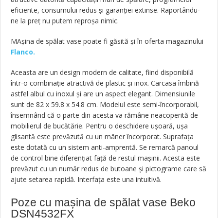
eficiente, consumului redus și garanției extinse. Raportându-
ne la preț nu putem reproșa nimic.
MAșina de spălat vase poate fi găsită și în oferta magazinului
Flanco.
Aceasta are un design modern de calitate, fiind disponibilă
într-o combinație atractivă de plastic și inox. Carcasa îmbină
astfel albul cu inoxul și are un aspect elegant. Dimensiunile
sunt de 82 x 59.8 x 54.8 cm. Modelul este semi-încorporabil,
însemnând că o parte din acesta va rămâne neacoperită de
mobilierul de bucătărie. Pentru o deschidere ușoară, ușa
glisantă este prevăzută cu un mâner încorporat. Suprafața
este dotată cu un sistem anti-amprentă. Se remarcă panoul
de control bine diferențiat față de restul mașinii. Acesta este
prevăzut cu un număr redus de butoane și pictograme care să
ajute setarea rapidă. Interfața este una intuitivă.
Poze cu mașina de spălat vase Beko
DSN4532FX