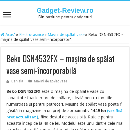
Gadget-Review.ro
Din pasiune pentru gadgeturi
Acasă
»
Electrocasnice
»
Mașini de spălat vase
»
Beko DSN4532FX –
mașina de spălat vase semi-încorporabilă
Beko DSN4532FX – mașina de spălat
vase semi-încorporabilă
Daniela
Mașini de spălat vase
Beko DSN4532FX
este o mașină de spălate vase cu
capacitate foarte mare de spălare, ideală pentru familiile
numeroase și pentru petreceri. Mașina de spălat vase poate fi
găsită în magazine la un preț de aproximativ
1449
lei
(
verifică
)
,
fiind destul de accesibilă. Ratele pentru
preț actualizat
aceasta încep de la 49 de lei. Modelul este unul dintre cele mai
atractive datorită capacității mari de spălare, programelor