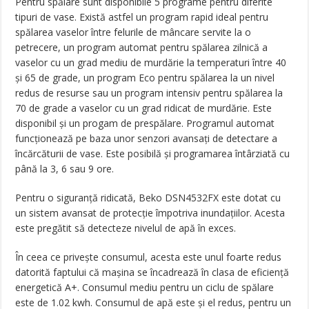
Pentru spălare sunt disponibile 5 programe pentru diferite
tipuri de vase. Există astfel un program rapid ideal pentru
spălarea vaselor între felurile de mâncare servite la o
petrecere, un program automat pentru spălarea zilnică a
vaselor cu un grad mediu de murdărie la temperaturi între 40
și 65 de grade, un program Eco pentru spălarea la un nivel
redus de resurse sau un program intensiv pentru spălarea la
70 de grade a vaselor cu un grad ridicat de murdărie. Este
disponibil și un progam de prespălare. Programul automat
funcționează pe baza unor senzori avansați de detectare a
încărcăturii de vase. Este posibilă și programarea întârziată cu
până la 3, 6 sau 9 ore.
Pentru o siguranță ridicată, Beko DSN4532FX este dotat cu
un sistem avansat de protecție împotriva inundațiilor. Acesta
este pregătit să detecteze nivelul de apă în exces.
În ceea ce privește consumul, acesta este unul foarte redus
datorită faptului că mașina se încadrează în clasa de eficiență
energetică A+. Consumul mediu pentru un ciclu de spălare
este de 1.02 kwh. Consumul de apă este și el redus, pentru un