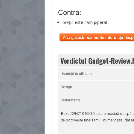
Contra:
prețul este cam piperat
Aici găsești mai multe informații desp
Verdictul Gadget-Review.
Ușurință în utilizare
Design
Performanțe
Beko DFN71046X30 este o mașină de spălat
se potrivește unei familii numeroase, dat fi