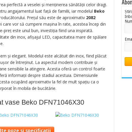
Abon
rea perfectă a veselei și menținerea sănătății celor dragi.
ru angajamentul luat față de familii, iar modelul
Beko
Știr
Inb
roducătorului. Prețul său este de aproximativ
2082
Nu
i care vor să cumpere mașina în rate, acestea încep din
e-preț este unul bun, investiția fiind una inspirată.
itate din inox, afișajul LED, capacitatea mare de spălare
Ema
e.
n și elegant. Modelul este alcătuit din inox, fiind plăcut
și ușor de întreținut. La aspectul modern contribuie și
e sensibile la atingere. Acesta oferă un control foarte
eră informații despre stadiul acestuia. Dimensiunile
cesta ocupând aproximativ la fel de mult spațiu ca o
rporat în mobila de bucătărie.
lat vase Beko DFN71046X30
te poze și specificații