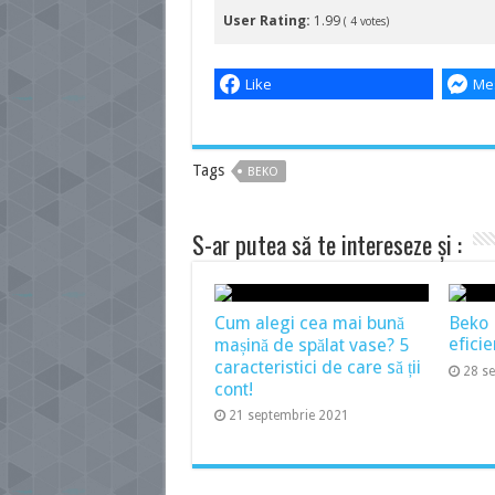
User Rating:
1.99
(
4
votes)
Like
Me
Tags
BEKO
S-ar putea să te intereseze și :
Cum alegi cea mai bună
Beko
eficie
mașină de spălat vase? 5
caracteristici de care să ții
28 s
cont!
21 septembrie 2021