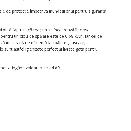
le de protecție împotriva inundațiilor și pentru siguranța
orită faptului că mașina se încadrează în clasa
entru un ciclu de spălare este de 0,68 kWh, iar cel de
ză în clasa A de eficiență la spălare și uscare,
 sunt astfel igienizate perfect și livrate gata pentru
gomot atingând valoarea de 44 dB.