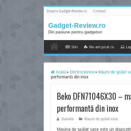
Despre Gadget-Review.ro
Contact
Gadget-Review.ro
Din pasiune pentru gadgeturi
Stiri
Ne-am jucat cu
La
Acasă
»
Electrocasnice
»
Mașini de spălat v
performantă din inox
Beko DFN71046X30 – mași
performantă din inox
Daniela
Mașini de spălat vase
Mașina de spălat vase este un dispozitiv