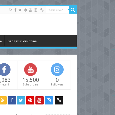
le
Gadgeturi din China
,983
15,500
0
Prieteni
Subscribers
Followers