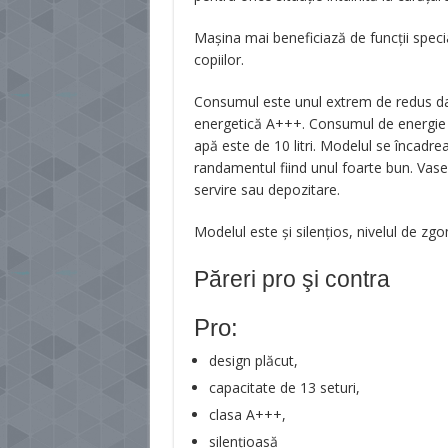
Mașina mai beneficiază de funcții specia
copiilor.
Consumul este unul extrem de redus dat
energetică A+++. Consumul de energie p
apă este de 10 litri. Modelul se încadrea
randamentul fiind unul foarte bun. Vasele
servire sau depozitare.
Modelul este și silențios, nivelul de z
Păreri pro şi contra
Pro:
design plăcut,
capacitate de 13 seturi,
clasa A+++,
silențioasă