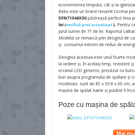
economisirea timpului, cât și la igieniza
Beko este un brand renumit tocmai pent
DFN71046X30
păstrează perfect linia p
lei
).
Pentru ce
(
verifică preț actualizat
jurul sumei de 71 de lei. Raportul calitat
Modelul se remarcă prin designul de cal
și consumul extrem de redus de energi
Designul acestuia este unul foarte moder
la vedere și, în același timp, rezistent 
ecranul LED generos, prevăzut cu butoan
bun asupra programului de spălare și of
modelului sunt de 85 x 59.8 x 60 cm, a
mașină de spălat haine și putând fi înco
Poze cu mașina de spă
Mai mul