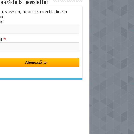
ează-te la newsletter!
i, review-uri, tutoriale, direct la tine în
ox.
me
*
il