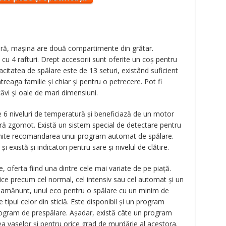
oară, mașina are două compartimente din grătar.
u 4 rafturi. Drept accesorii sunt oferite un coș pentru
acitatea de spălare este de 13 seturi, existând suficient
reaga familie și chiar și pentru o petrecere. Pot fi
 tăvi și oale de mari dimensiuni.
6 niveluri de temperatură și beneficiază de un motor
fără zgomot. Există un sistem special de detectare pentru
ermite recomandarea unui program automat de spălare.
 există și indicatori pentru sare și nivelul de clătire.
 oferta fiind una dintre cele mai variate de pe piață.
sice precum cel normal, cel intensiv sau cel automat și un
 amănunt, unul eco pentru o spălare cu un minim de
tipul celor din sticlă. Este disponibil și un program
rogram de prespălare. Așadar, există câte un program
rea vaselor și pentru orice grad de murdărie al acestora.