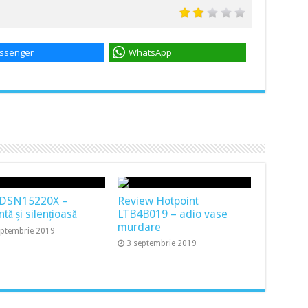
ssenger
WhatsApp
 DSN15220X –
Review Hotpoint
ntă și silențioasă
LTB4B019 – adio vase
murdare
eptembrie 2019
3 septembrie 2019