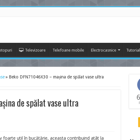
ptopuri
Televizoare
Telefoane mobile
Electrocasnice
Tutoria
ase
»
Beko DFN71046X30 – mașina de spălat vase ultra
6
na de spălat vase ultra
 foarte util în bucătărie, aceasta contribuind atât la