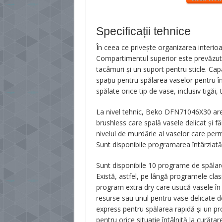
Specificații tehnice
În ceea ce privește organizarea interi
Compartimentul superior este prevăzut c
tacâmuri și un suport pentru sticle. Cap
spațiu pentru spălarea vaselor pentru înt
spălate orice tip de vase, inclusiv tigăi,
La nivel tehnic, Beko DFN71046X30 are 
brushless care spală vasele delicat și 
nivelul de murdărie al vaselor care p
Sunt disponibile programarea întârziată și
Sunt disponibile 10 programe de spălare,
Există, astfel, pe lângă programele cla
program extra dry care usucă vasele în
resurse sau unul pentru vase delicate de 
express pentru spălarea rapidă și un p
pentru orice situație întâlnită la curăța