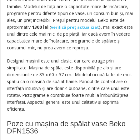
familiei. Modelul de față are o capacitate mare de încărcare,
programe pentru diferite tipuri de vase, un consum bun și, mai
ales, un preț incredibil. Prețul pentru modelul Beko este de
aproximativ
1300
lei
),
mai exact
este
(
verifică preț actualizat
unul dintre cele mai mici de pe piață, iar dacă avem în vedere
capacitatea mare de încărcare, programele de spălare și
consumul mic, nu prea avem ce reproșa.
Designul mașinii este unul clasic, dar care atrage prin
simplitate. Mașina de spălat este disponibilă pe alb și are
dimensiunile de 85 x 60 x 57 cm. Modelul ocupă la fel de mult
spațiu ca o mașină de spălat haine. Panoul de control are o
interfață intuitivă și are doar 4 butoane, dintre care unul este
rotativ. Pictogramele contribuie foarte mult la îmbunătățirea
interfeței. Aspectul general este unul calitativ și exprimă
eficiența.
Poze cu mașina de spălat vase Beko
DFN1536