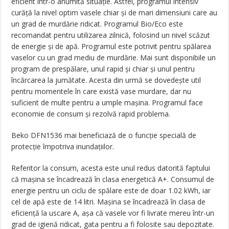
eficient într-o anumită situație. Astfel, programul intensiv
curăță la nivel optim vasele chiar și de mari dimensiuni care au
un grad de murdărie ridicat. Programul Bio/Eco este
recomandat pentru utilizarea zilnică, folosind un nivel scăzut
de energie și de apă. Programul este potrivit pentru spălarea
vaselor cu un grad mediu de murdărie. Mai sunt disponibile un
program de prespălare, unul rapid și chiar și unul pentru
încărcarea la jumătate. Acesta din urmă se dovedește util
pentru momentele în care există vase murdare, dar nu
suficient de multe pentru a umple mașina. Programul face
economie de consum și rezolvă rapid problema.
Beko DFN1536 mai beneficiază de o funcție specială de
protecție împotriva inundațiilor.
Referitor la consum, acesta este unul redus datorită faptului
că mașina se încadrează în clasa energetică A+. Consumul de
energie pentru un ciclu de spălare este de doar 1.02 kWh, iar
cel de apă este de 14 litri. Mașina se încadrează în clasa de
eficiență la uscare A, așa că vasele vor fi livrate mereu într-un
grad de igienă ridicat, gata pentru a fi folosite sau depozitate.