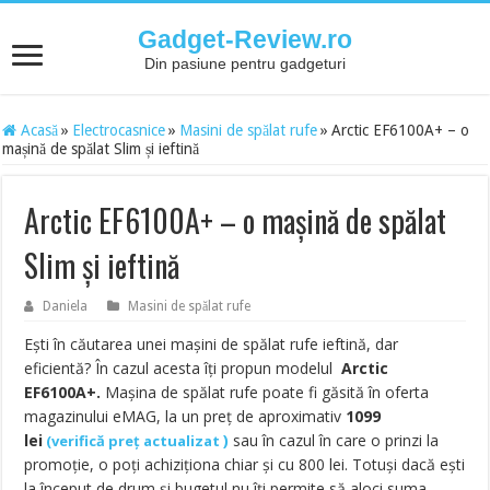
Gadget-Review.ro
Din pasiune pentru gadgeturi
Acasă
»
Electrocasnice
»
Masini de spălat rufe
»
Arctic EF6100A+ – o
mașină de spălat Slim și ieftină
Arctic EF6100A+ – o mașină de spălat
Slim și ieftină
Daniela
Masini de spălat rufe
Ești în căutarea unei mașini de spălat rufe ieftină, dar
eficientă? În cazul acesta îți propun modelul
Arctic
EF6100A+.
Mașina de spălat rufe poate fi găsită în oferta
magazinului eMAG, la un preț de aproximativ
1099
lei
)
sau în cazul în care o prinzi la
(
verifică preț actualizat
promoție, o poți achiziționa chiar și cu 800 lei. Totuși dacă ești
la început de drum și bugetul nu îți permite să aloci suma