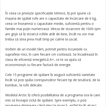
În ceea ce privește specificațiile tehnice, îți pot spune că
mașina de spălat rufe are o capacitate de încărcare de 6 kg,
ceea ce înseamnă o capacitate medie, suficientă pentru o
familie mai puțin numeroasă. Viteza de stoarcere de 1000 rpm
are grijă să îți stoarcă rufele atât de bine, încât nu vor mai
trebui să stea prea mult timp pe culme la uscat.
Vorbim de un model Slim, potrivit pentru locuințele cu
suprafețe mici, în care fiecare cm contează. Se încadrează în
clasa de eficiență energetică A+, ce te va ajuta să
economisești cu fiecare factură de energie.
Cele 15 programe de spălare îți asigură suficientă varietate
încât să poți spăla corespunzător fiecare tip de țesătură, de la
bumbac, la rufe delicate.
Modelul Arctic îți oferă posibilitatea de a programa ora la care
vrei să înceapă ciclul de spălare. Spre exemplu, o poți
programa dimineața când pleci la muncă, astfel încât atunci