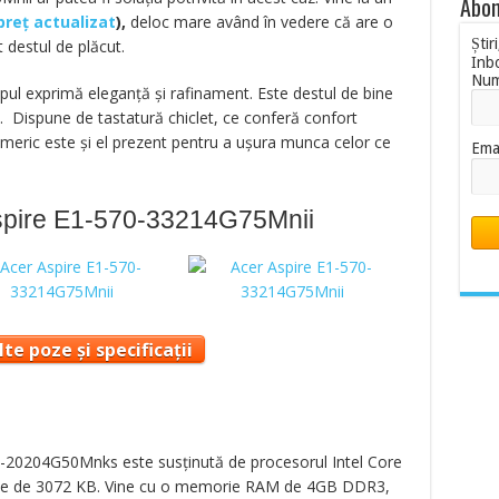
Abon
 preț actualizat
),
deloc mare având în vedere că
are o
Știr
 destul de plăcut.
Inb
Nu
opul exprimă eleganță și rafinament. Este destul de bine
. Dispune de tastatură chiclet, ce conferă confort
numeric este și el prezent pentru a ușura munca celor ce
Ema
Aspire E1-570-33214G75Mnii
te poze și specificații
G-20204G50Mnks este susținută de procesorul Intel Core
ache de 3072 KB. Vine cu o memorie RAM de 4GB DDR3,