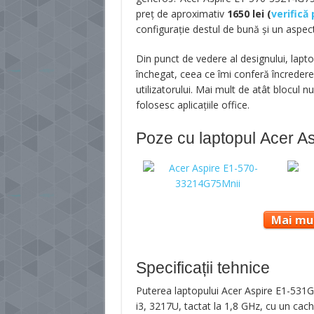
preț de aproximativ
1650 lei
(
verifică
configurație destul de bună și un aspect
Din punct de vedere al designului, lapt
închegat, ceea ce îmi conferă încredere
utilizatorului. Mai mult de atât blocul 
folosesc aplicațiile office.
Poze cu laptopul Acer 
Mai mul
Specificații tehnice
Puterea laptopului Acer Aspire E1-531
i3, 3217U, tactat la 1,8 GHz, cu un c