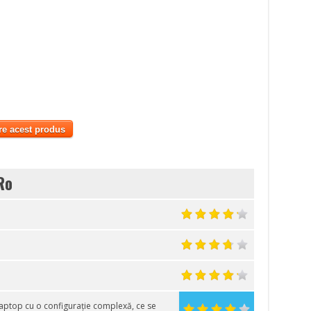
re acest produs
Ro
aptop cu o configurație complexă, ce se