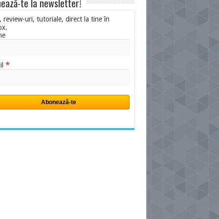
ează-te la newsletter!
i, review-uri, tutoriale, direct la tine în
ox.
me
*
il