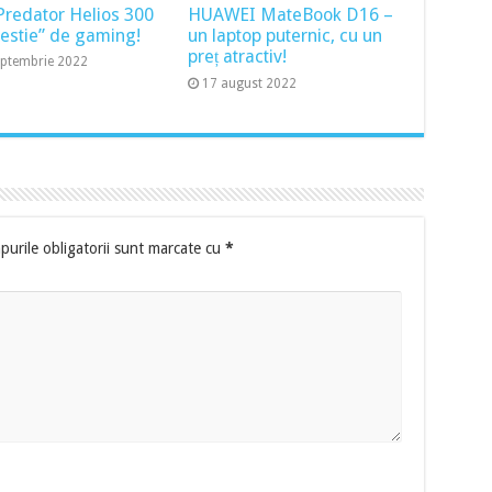
Predator Helios 300
HUAWEI MateBook D16 –
bestie” de gaming!
un laptop puternic, cu un
preț atractiv!
eptembrie 2022
17 august 2022
urile obligatorii sunt marcate cu
*