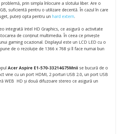
problemă, prin simpla înlocuire a slotului liber. Are o
B, suficientă pentru o utilizare decentă. În cazul în care
 buget, puteți opta pentru un
hard extern
.
o integrată Intel HD Graphics, ce asigură o activitate
 stocarea de conținut multimedia. În ceea ce privește
l unui gaming ocazional. Displayul este un LCD LED cu o
spune de o rezoluție de 1366 x 768 și îl face numai bun
topul
Acer Aspire E1-570-33214G75Mnii
se bucură de o
ct vine cu un port HDMI, 2 porturi USB 2.0, un port USB
meră WEB HD şi două difuzoare stereo ce asigură un