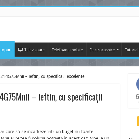
topuri
Televizoare
Telefoane mobile
Electrocasnice
Tutorial
14G75Mnii – ieftin, cu specificații excelente
G75Mnii – ieftin, cu specificații
6
ar care să se încadreze într-un buget nu foarte
5Mnii
ar putea fi soluția potrivită în acest caz. Vine la un