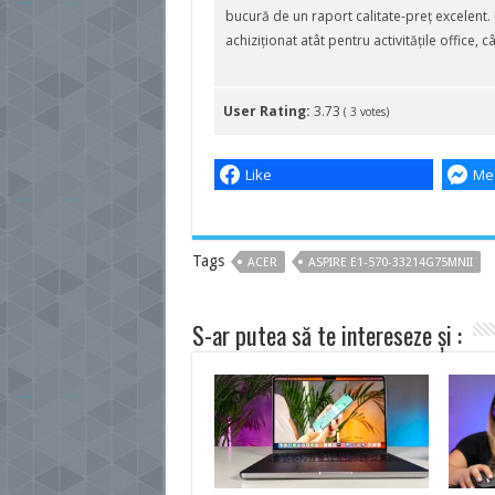
bucură de un raport calitate-preț excelent. 
achiziționat atât pentru activitățile office, c
User Rating:
3.73
(
3
votes)
Like
Me
Tags
ACER
ASPIRE E1-570-33214G75MNII
S-ar putea să te intereseze și :