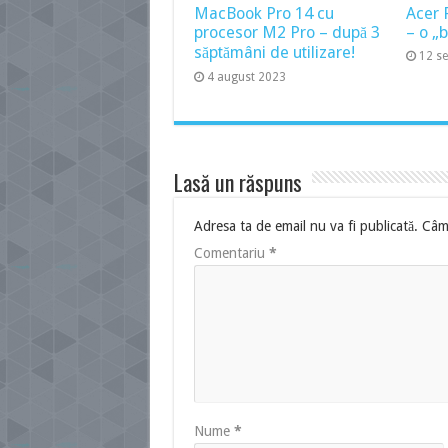
MacBook Pro 14 cu
Acer 
procesor M2 Pro – după 3
– o „
săptămâni de utilizare!
12 s
4 august 2023
Lasă un răspuns
Adresa ta de email nu va fi publicată.
Câmp
Comentariu
*
Nume
*