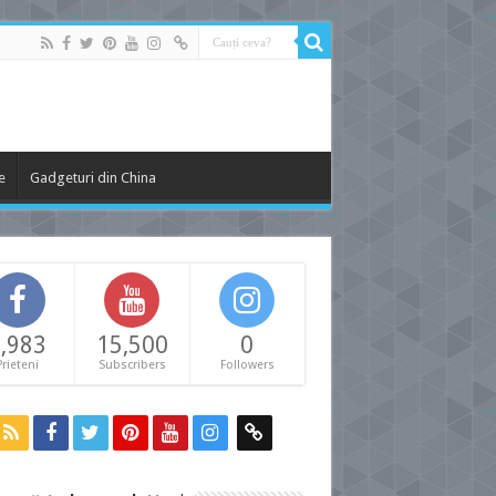
e
Gadgeturi din China
,983
15,500
0
Prieteni
Subscribers
Followers