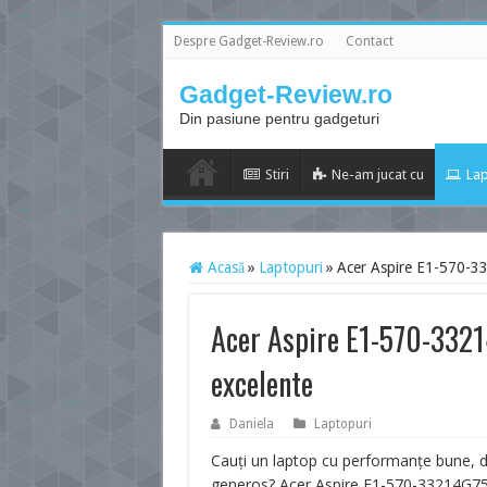
Despre Gadget-Review.ro
Contact
Gadget-Review.ro
Din pasiune pentru gadgeturi
Stiri
Ne-am jucat cu
Lap
Acasă
»
Laptopuri
»
Acer Aspire E1-570-332
Acer Aspire E1-570-33214
excelente
Daniela
Laptopuri
Cauți un laptop cu performanțe bune, d
generos? Acer Aspire E1-570-33214G7