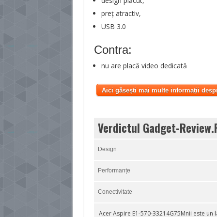
design plăcut,
preţ atractiv,
USB 3.0
Contra:
nu are placă video dedicată
Aici găsești mai multe informații desp
Verdictul Gadget-Review.
Design
Performanțe
Conectivitate
Acer Aspire E1-570-33214G75Mnii este un l