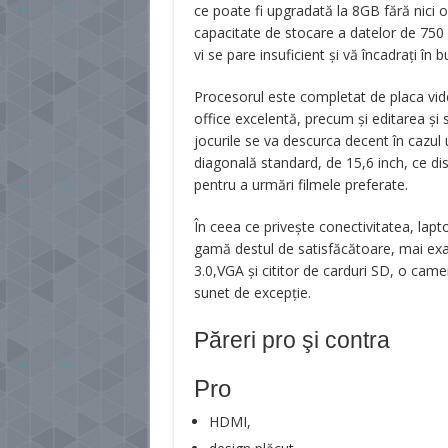
ce poate fi upgradată la 8GB fără nici o 
capacitate de stocare a datelor de 750 G
vi se pare insuficient și vă încadrați în
Procesorul este completat de placa vide
office excelentă, precum și editarea și
jocurile se va descurca decent în cazu
diagonală standard, de 15,6 inch, ce di
pentru a urmări filmele preferate.
În ceea ce privește conectivitatea, lap
gamă destul de satisfăcătoare, mai exa
3.0,VGA și cititor de carduri SD, o ca
sunet de excepţie.
Păreri pro şi contra
Pro
HDMI,