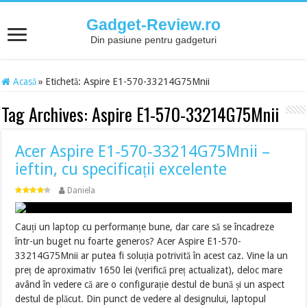
Gadget-Review.ro
Din pasiune pentru gadgeturi
Acasă
»
Etichetă:
Aspire E1-570-33214G75Mnii
Tag Archives:
Aspire E1-570-33214G75Mnii
Acer Aspire E1-570-33214G75Mnii –
ieftin, cu specificații excelente
Daniela
Cauți un laptop cu performanțe bune, dar care să se încadreze
într-un buget nu foarte generos? Acer Aspire E1-570-
33214G75Mnii ar putea fi soluția potrivită în acest caz. Vine la un
preț de aproximativ 1650 lei (verifică preț actualizat), deloc mare
având în vedere că are o configurație destul de bună și un aspect
destul de plăcut. Din punct de vedere al designului, laptopul