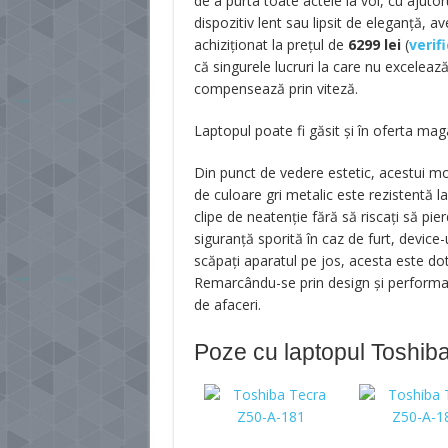
de a purta toate actele la voi, cu ajutor
dispozitiv lent sau lipsit de eleganţă, a
achiziţionat la preţul de
6299
lei
(
verif
că singurele lucruri la care nu exceleaz
compensează prin viteză.
Laptopul poate fi găsit și în oferta mag
Din punct de vedere estetic, acestui m
de culoare gri metalic este rezistentă la 
clipe de neatenţie fără să riscaţi să pi
siguranţă sporită în caz de furt, device-
scăpaţi aparatul pe jos, acesta este do
Remarcându-se prin design şi performan
de afaceri.
Poze cu laptopul Toshib