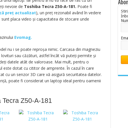
ul unui laptop. Iar pentru a nu vă face de râs cu un
Abon
veţi nevoie de
Toshiba Tecra Z50-A-181.
Poate fi
Știr
ică preț actualizat
), un preţ rezonabil având în vedere
Inb
ă sunt placa video şi capacitatea de stocare unde
Nu
azinului
Evomag.
Ema
odel nu i se poate reproşa nimic. Carcasa din magneziu
lovituri sau căzături, astfel încât vă puteţi permite şi
erdeţi datele atât de valoroase. Mai mult, pentru o
ul este dotat cu cititor de amprente. În cazul în care
tat cu un senzor 3D care vă asigură securitatea datelor.
ţă, poate fi considerat un laptop ideal pentru oamenii
a Tecra Z50-A-181