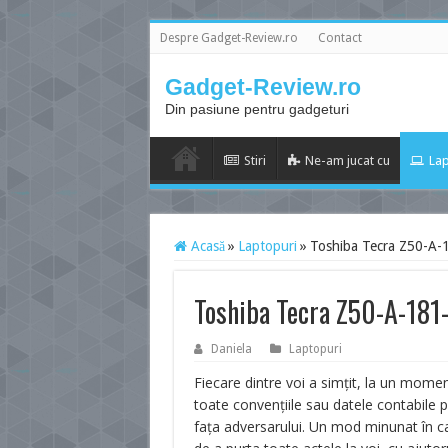
Despre Gadget-Review.ro
Contact
Gadget-Review.ro
Din pasiune pentru gadgeturi
Stiri
Ne-am jucat cu
Lap
Acasă
»
Laptopuri
»
Toshiba Tecra Z50-A-1
Toshiba Tecra Z50-A-181-
Daniela
Laptopuri
Fiecare dintre voi a simţit, la un momen
toate convenţiile sau datele contabile 
faţa adversarului. Un mod minunat în ca