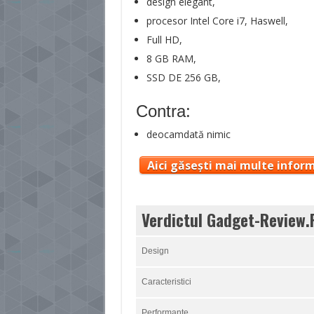
design elegant,
procesor Intel Core i7, Haswell,
Full HD,
8 GB RAM,
SSD DE 256 GB,
Contra:
deocamdată nimic
Aici găsești mai multe inform
Verdictul Gadget-Review.
Design
Caracteristici
Performanțe