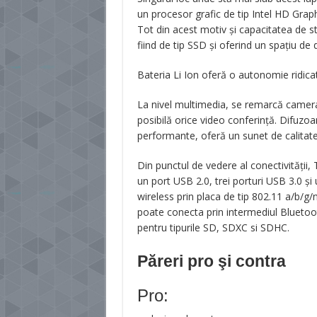
un procesor grafic de tip Intel HD Grap
Tot din acest motiv şi capacitatea de st
fiind de tip SSD şi oferind un spaţiu de
Bateria Li Ion oferă o autonomie ridicat
La nivel multimedia, se remarcă camer
posibilă orice video conferinţă. Difuzoa
performante, oferă un sunet de calitat
Din punctul de vedere al conectivităţi
un port USB 2.0, trei porturi USB 3.0 şi
wireless prin placa de tip 802.11 a/b/g/
poate conecta prin intermediul Bluetooth
pentru tipurile SD, SDXC si SDHC.
Păreri pro şi contra
Pro: