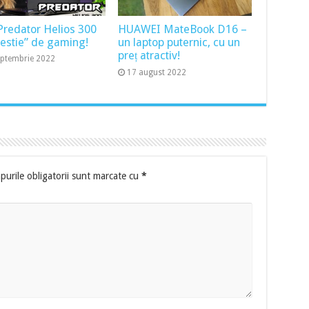
Predator Helios 300
HUAWEI MateBook D16 –
bestie” de gaming!
un laptop puternic, cu un
preț atractiv!
eptembrie 2022
17 august 2022
urile obligatorii sunt marcate cu
*