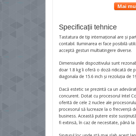
Mai mul
Specificații tehnice
Tastatura de tip internaţional are şi part
contabil. Iluminarea ei face posibilă uti
acceptă gesturi multiatingere diverse.
Dimensiunile dispozitivului sunt rezona
doar 1.8 kg îi oferă o doză ridicată de po
diagonala de 15.6 inch şi rezoluţia de 1
Dacă estetic se prezintă ca un adevărat
concurent. Dotat cu procesorul Intel Co
oferită de cele 2 nuclee ale procesorul
procesorul să lucreaze la o frecvenţă d
business. Această putere este susţinut
fi extinsă, în caz de necesitate, până la
Singurul loc unde stă mai slab acest lapt