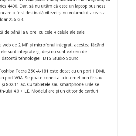
hics 4400. Dar, să nu uităm că este un laptop business.
ocare a fost destinată vitezei şi nu volumului, aceasta
 doar 256 GB.
ă de până la 8 ore, cu cele 4 celule ale sale.
a web de 2 MP şi microfonul integrat, acestea făcând
rele sunt integrate şi, deşi nu sunt extrem de
e datorită tehnologiei DTS Studio Sound.
i, Toshiba Tecra Z50-A-181 este dotat cu un port HDMI,
 un port VGA. Se poate conecta la internet prin fir sau
n şi 802.11 ac. Cu tabletele sau smartphone-urile se
-ului 4.0 + LE. Modelul are şi un cititor de carduri