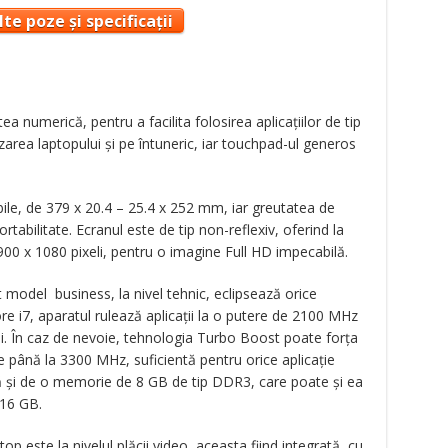
te poze și specificații
ea numerică, pentru a facilita folosirea aplicaţiilor de tip
lizarea laptopului şi pe întuneric, iar touchpad-ul generos
bile, de 379 x 20.4 – 25.4 x 252 mm, iar greutatea de
rtabilitate. Ecranul este de tip non-reflexiv, oferind la
900 x 1080 pixeli, pentru o imagine Full HD impecabilă.
 model business, la nivel tehnic, eclipsează orice
re i7, aparatul rulează aplicaţii la o putere de 2100 MHz
ui. În caz de nevoie, tehnologia Turbo Boost poate forţa
e până la 3300 MHz, suficientă pentru orice aplicaţie
ă şi de o memorie de 8 GB de tip DDR3, care poate şi ea
 16 GB.
op este la nivelul plăcii video, aceasta fiind integrată, cu