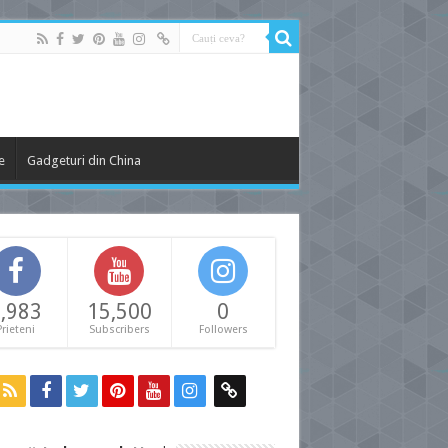
e
Gadgeturi din China
,983
15,500
0
Prieteni
Subscribers
Followers