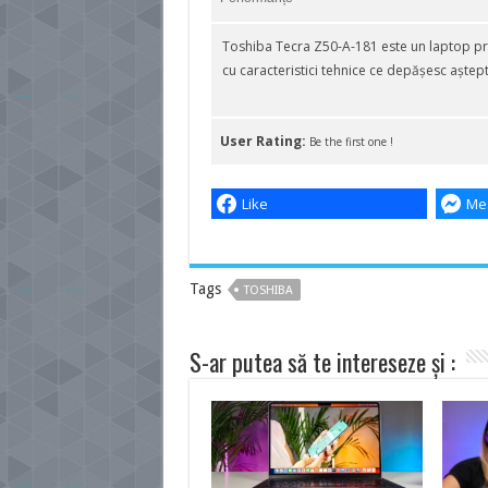
Toshiba Tecra Z50-A-181 este un laptop pr
cu caracteristici tehnice ce depășesc aștept
User Rating:
Be the first one !
Like
Me
Tags
TOSHIBA
S-ar putea să te intereseze și :