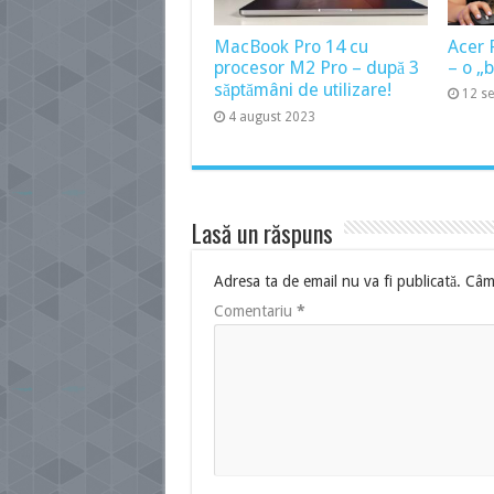
MacBook Pro 14 cu
Acer 
procesor M2 Pro – după 3
– o „
săptămâni de utilizare!
12 s
4 august 2023
Lasă un răspuns
Adresa ta de email nu va fi publicată.
Câmp
Comentariu
*