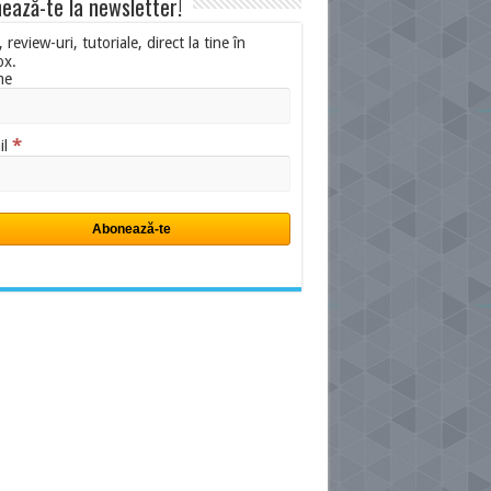
ează-te la newsletter!
i, review-uri, tutoriale, direct la tine în
ox.
me
*
il