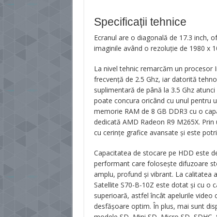
Specificații tehnice
Ecranul are o diagonală de 17.3 inch, ofe
imaginile având o rezoluție de 1980 x 108
La nivel tehnic remarcăm un procesor In
frecvență de 2.5 Ghz, iar datorită teh
suplimentară de până la 3.5 Ghz atunci 
poate concura oricând cu unul pentru u
memorie RAM de 8 GB DDR3 cu o capaci
dedicată AMD Radeon R9 M265X. Prin urm
cu cerințe grafice avansate și este potr
Capacitatea de stocare pe HDD este de
performant care folosește difuzoare st
amplu, profund și vibrant. La calitatea
Satellite S70-B-10Z este dotat și cu o
superioară, astfel încât apelurile video 
desfășoare optim. În plus, mai sunt dis
modele SD, Mini SD, Micro SD, SDHC,