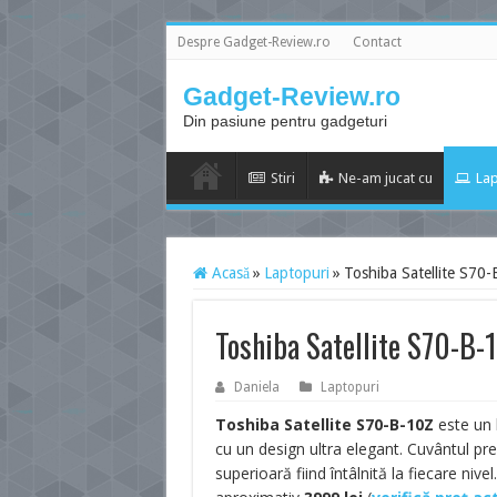
Despre Gadget-Review.ro
Contact
Gadget-Review.ro
Din pasiune pentru gadgeturi
Stiri
Ne-am jucat cu
Lap
Acasă
»
Laptopuri
»
Toshiba Satellite S70
Toshiba Satellite S70-B
Daniela
Laptopuri
Toshiba Satellite S70-B-10Z
este un 
cu un design ultra elegant. Cuvântul pr
superioară fiind întâlnită la fiecare nive