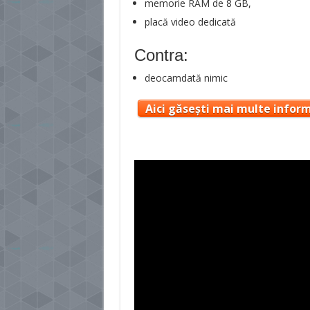
memorie RAM de 8 GB,
placă video dedicată
Contra:
deocamdată nimic
Aici găsești mai multe inform