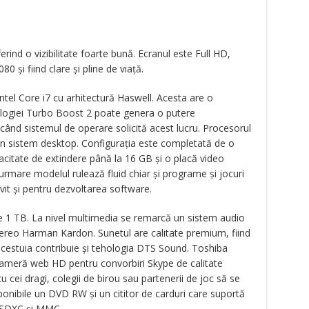
rind o vizibilitate foarte bună. Ecranul este Full HD,
0 și fiind clare și pline de viață.
tel Core i7 cu arhitectură Haswell. Acesta are o
nologiei Turbo Boost 2 poate genera o putere
când sistemul de operare solicită acest lucru. Procesorul
n sistem desktop. Configurația este completată de o
tate de extindere până la 16 GB și o placă video
are modelul rulează fluid chiar și programe și jocuri
ivit și pentru dezvoltarea software.
 1 TB. La nivel multimedia se remarcă un sistem audio
ereo Harman Kardon. Sunetul are calitate premium, fiind
 acestuia contribuie și tehologia DTS Sound. Toshiba
 cameră web HD pentru convorbiri Skype de calitate
cu cei dragi, colegii de birou sau partenerii de joc să se
ponibile un DVD RW și un cititor de carduri care suportă
 SDXC și MMC.