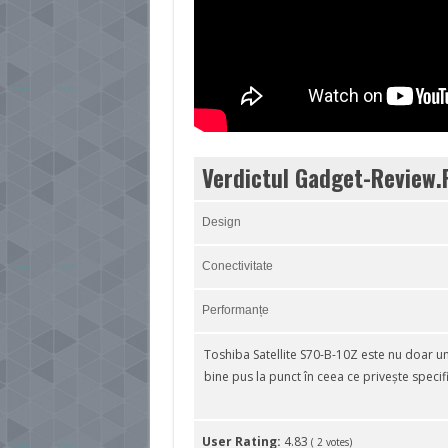
Verdictul Gadget-Review.
Design
Conectivitate
Performanțe
Toshiba Satellite S70-B-10Z este nu doar un
bine pus la punct în ceea ce privește specifi
User Rating:
4.83
(
2
votes)