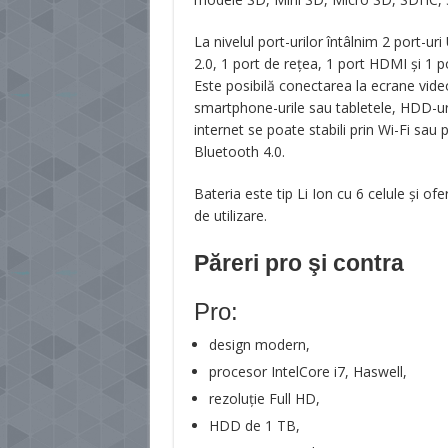
La nivelul port-urilor întâlnim 2 port-ur
2.0, 1 port de rețea, 1 port HDMI și 1 p
Este posibilă conectarea la ecrane vid
smartphone-urile sau tabletele, HDD-ur
internet se poate stabili prin Wi-Fi sau 
Bluetooth 4.0.
Bateria este tip Li Ion cu 6 celule și o
de utilizare.
Păreri pro şi contra
Pro:
design modern,
procesor IntelCore i7, Haswell,
rezoluție Full HD,
HDD de 1 TB,