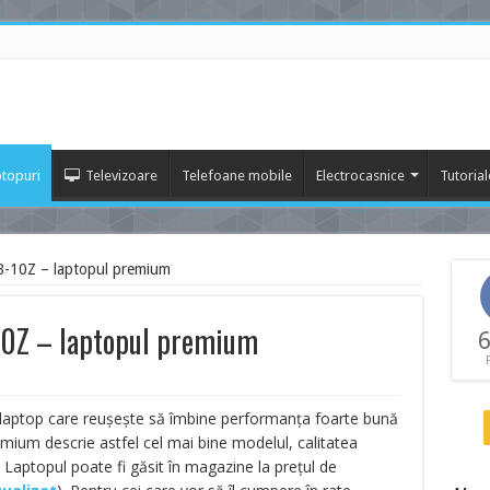
topuri
Televizoare
Telefoane mobile
Electrocasnice
Tutorial
-B-10Z – laptopul premium
-10Z – laptopul premium
6
laptop care reușește să îmbine performanța foarte bună
emium descrie astfel cel mai bine modelul, calitatea
l. Laptopul poate fi găsit în magazine la prețul de