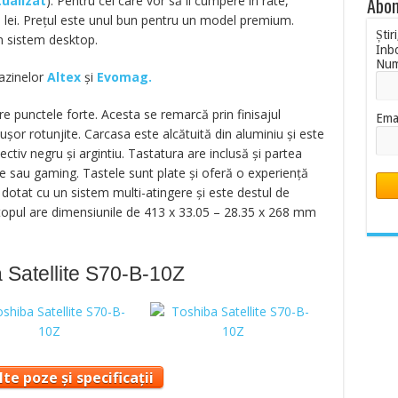
tualizat
). Pentru cei care vor să îl cumpere în rate,
Abon
 lei. Prețul este unul bun pentru un model premium.
Știr
 un sistem desktop.
Inb
Nu
gazinelor
Altex
și
Evomag.
re punctele forte. Acesta se remarcă prin finisajul
Ema
e ușor rotunjite. Carcasa este alcătuită din aluminiu și este
ctiv negru și argintiu. Tastatura are inclusă și partea
fre sau gaming. Tastele sunt plate și oferă o experiență
e dotat cu un sistem multi-atingere și este destul de
ptopul are dimensiunile de 413 x 33.05 – 28.35 x 268 mm
 Satellite S70-B-10Z
te poze și specificații