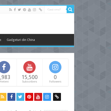
e
Gadgeturi din China
,983
15,500
0
Prieteni
Subscribers
Followers