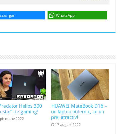
ssenger
WhatsApp
Predator Helios 300
HUAWEI MateBook D16 –
bestie” de gaming!
un laptop puternic, cu un
preț atractiv!
eptembrie 2022
17 august 2022