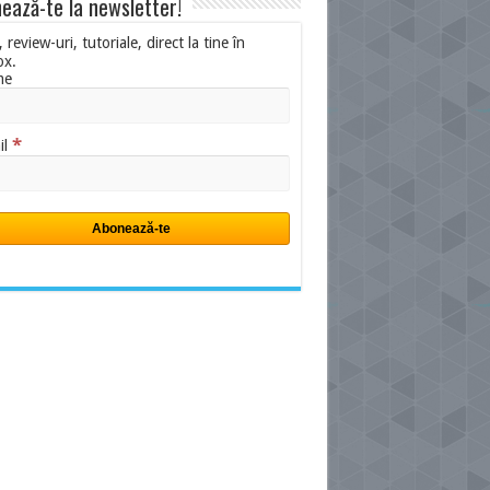
ează-te la newsletter!
i, review-uri, tutoriale, direct la tine în
ox.
me
*
il