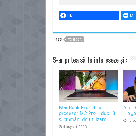
Like
Me
Tags
TOSHIBA
S-ar putea să te intereseze și :
MacBook Pro 14 cu
Acer 
procesor M2 Pro – după 3
– o „
săptămâni de utilizare!
12 s
4 august 2023