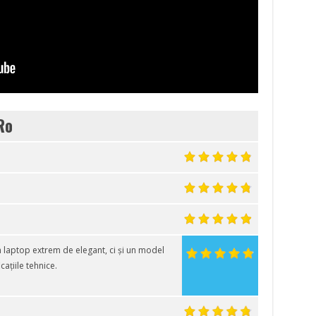
Ro
 laptop extrem de elegant, ci și un model
cațiile tehnice.