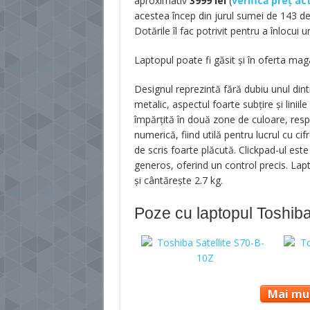
aproximativ
3999
lei
(
verifică preț ac
acestea încep din jurul sumei de 143 de
Dotările îl fac potrivit pentru a înlocui
Laptopul poate fi găsit și în oferta ma
Designul reprezintă fără dubiu unul dint
metalic, aspectul foarte subțire și liniil
împărțită în două zone de culoare, respe
numerică, fiind utilă pentru lucrul cu ci
de scris foarte plăcută. Clickpad-ul est
generos, oferind un control precis. La
și cântăreşte 2.7 kg.
Poze cu laptopul Toshiba
Mai mul