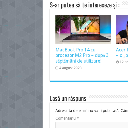
S-ar putea să te intereseze și :
MacBook Pro 14 cu
Acer 
procesor M2 Pro – după 3
– o „
săptămâni de utilizare!
12 s
4 august 2023
Lasă un răspuns
Adresa ta de email nu va fi publicată.
Câmp
Comentariu
*