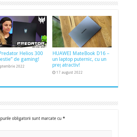
Predator Helios 300
HUAWEI MateBook D16 –
bestie” de gaming!
un laptop puternic, cu un
preț atractiv!
eptembrie 2022
17 august 2022
urile obligatorii sunt marcate cu
*