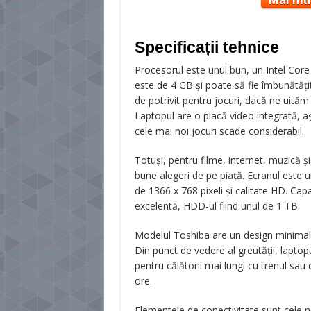
Mai mul
Specificații tehnice
Procesorul este unul bun, un Intel Cor
este de 4 GB şi poate să fie îmbunătăţ
de potrivit pentru jocuri, dacă ne uit
Laptopul are o placă video integrată, aşa
cele mai noi jocuri scade considerabil.
Totuşi, pentru filme, internet, muzică ş
bune alegeri de pe piaţă. Ecranul este u
de 1366 x 768 pixeli şi calitate HD. Ca
excelentă, HDD-ul fiind unul de 1 TB.
Modelul Toshiba are un design minimalist
Din punct de vedere al greutăţii, laptop
pentru călătorii mai lungi cu trenul sau
ore.
Elementele de conectivitate sunt cele n