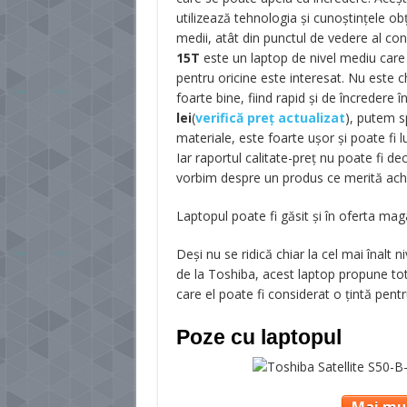
utilizează tehnologia şi cunoştinţele o
medii, atât din punctul de vedere al confi
15T
este un laptop de nivel mediu care
pentru oricine este interesat. Nu este chi
foarte bine, fiind rapid şi de încredere 
lei
(
verifică preț actualizat
), putem 
materiale, este foarte uşor şi poate fi l
Iar raportul calitate-preţ nu poate fi 
vorbim despre un produs ce merită achi
Laptopul poate fi găsit și în oferta ma
Deşi nu se ridică chiar la cel mai înal
de la Toshiba, acest laptop propune tot
care el poate fi considerat o ţintă pentru
Poze cu laptopul