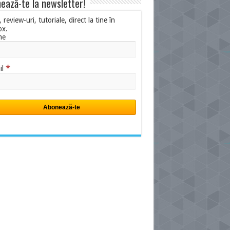
ează-te la newsletter!
i, review-uri, tutoriale, direct la tine în
ox.
me
*
il