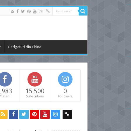
e
Gadgeturi din China
,983
15,500
0
Prieteni
Subscribers
Followers