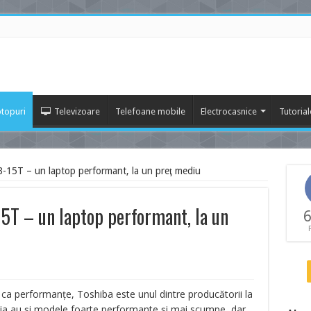
topuri
Televizoare
Telefoane mobile
Electrocasnice
Tutorial
B-15T – un laptop performant, la un preţ mediu
15T – un laptop performant, la un
6
 ca performanţe, Toshiba este unul dintre producătorii la
tia au şi modele foarte performante şi mai scumpe, dar