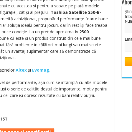
Abon
bţinute cu acestea şi pentru a scoate pe piaţă modele
Știr
guraţiei, cât şi al preţului.
Toshiba Satellite S50-B-
Inb
 merită achiziţionat, propunând performanţe foarte bune
Nu
ar soluţia ideală pentru jocuri, dar în rest îşi face treaba
în orice condiţie. La un preț de aproximativ
2500
spune că
este şi un produs construit din cele mai bune
Ema
uat fără probleme în călătorii mai lungi sau mai scurte.
decât un avantaj suplimentar care să demonstreze că
ziţionat.
gazinelor
Altex
și
Evomag.
t nivel de performanţe, aşa cum se întâmplă cu alte modele
uşi o serie de calităţi destul de importante, motiv pentru
 cei care îşi doresc rezultate cu bani relativ puţini.