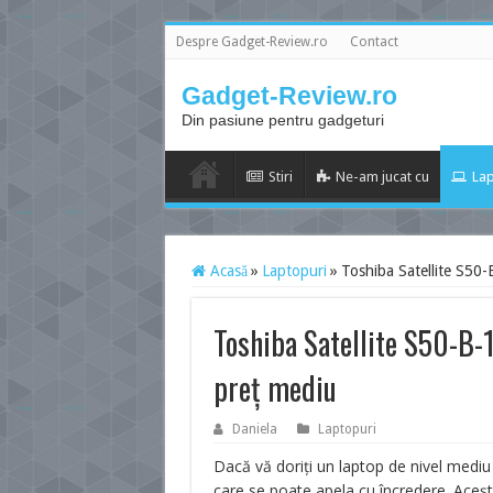
Despre Gadget-Review.ro
Contact
Gadget-Review.ro
Din pasiune pentru gadgeturi
Stiri
Ne-am jucat cu
Lap
Acasă
»
Laptopuri
»
Toshiba Satellite S50-
Toshiba Satellite S50-B-
preţ mediu
Daniela
Laptopuri
Dacă vă doriţi un laptop de nivel mediu
care se poate apela cu încredere. Aceş