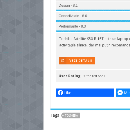
Design - 8.1
Conectivitate - 8.6
Performanțe - 8.3
Toshiba Satellite S50-B-15T este un laptop 
activitățile zilnice, dar mai puțin recoman
VEZI DETALII
User Rating:
Be the first one !
Like
Me
Tags
TOSHIBA