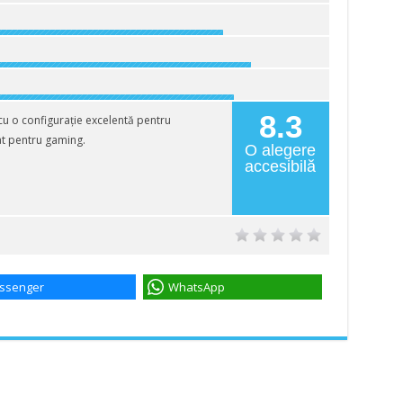
8.3
cu o configurație excelentă pentru
dat pentru gaming.
O alegere
accesibilă
ssenger
WhatsApp