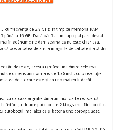
te poze și specificații
e i5 cu frecvenţa de 2.8 GHz, în timp ce memoria RAM
ită până la 16 GB. Dacă până acum laptopul pare destul
ăm mai în adâncime ne dăm seama că nu este chiar aşa.
 că posibilitatea de a rula imaginile de calitate înaltă din
i editări de texte, acesta rămâne una dintre cele mai
nul de dimensiuni normale, de 15.6 inch, cu o rezoluţie
pacitatea de stocare este şi ea una mai mult decât
, cu carcasa arginitie din aluminiu foarte rezistentă.
ul cântăreşte foarte puţin peste 2 kilograme, fiind perfect
 cu autobozul, mai ales că şi bateria ţine aproape şase
ormale pentru un astfel de model, cu intrări USB 2.0, 3.0