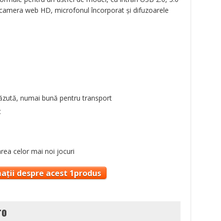
 camera web HD, microfonul încorporat şi difuzoarele
căzută, numai bună pentru transport
t
rea celor mai noi jocuri
ații despre acest 1produs
ro