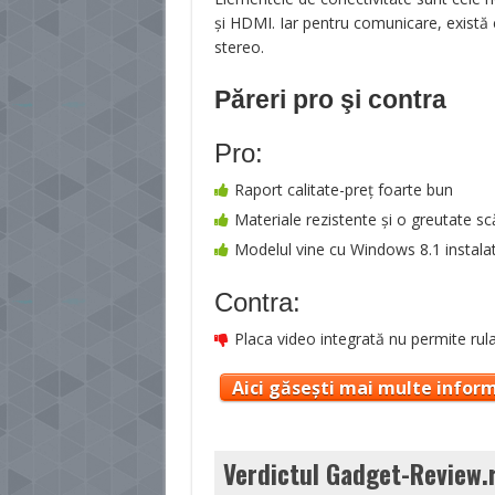
şi HDMI. Iar pentru comunicare, există
stereo.
Păreri pro şi contra
Pro:
Raport calitate-preţ foarte bun
Materiale rezistente şi o greutate s
Modelul vine cu Windows 8.1 instala
Contra:
Placa video integrată nu permite rula
Aici găsești mai multe inform
Verdictul Gadget-Review.