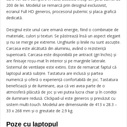
200 de lei. Modelul se remarcă prin designul exclusivist,
ecranul Full HD generos, procesorul puternic și placa grafică
dedicată.
Designul este unul care emană energie, fiind o combinație de
materiale, culori și texturi. Se păstrează însă un aspect elegant
și nu se merge pe extreme. Unghiurile și liniile nu sunt ascuțite.
Carcasa este alcătuită din aluminiu, având o rezistență
superioară. Carcasa este disponibilă pe antracit (gri închis) și
are finisaje roșu-mat în interior și pe marginile laterale.
Sistemul de ventilație este extins. Este de remarcat faptul că
laptopul arată subțire. Tastatura are inclusă și partea
numerică și oferă o experiență confortabilă de joc. Tastatura
beneficiază și de iluminare, așa că vei avea parte de o
atmosferă plăcută de joc și vei putea lucra chiar și în condiții
de iluminare redusă. Clickpad-ul este generos și prevăzut cu
sistem multi-touch. Modelul are dimensiunile de 413 x 28.3 –
33 x 268 mm și o greutate de 2.9 kg.
Poze cu laptopul