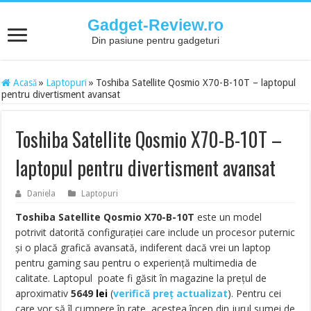
Gadget-Review.ro
Din pasiune pentru gadgeturi
Acasă
»
Laptopuri
»
Toshiba Satellite Qosmio X70-B-10T – laptopul
pentru divertisment avansat
Toshiba Satellite Qosmio X70-B-10T –
laptopul pentru divertisment avansat
Daniela
Laptopuri
Toshiba Satellite Qosmio X70-B-10T
este un model
potrivit datorită configurației care include un procesor puternic
și o placă grafică avansată, indiferent dacă vrei un laptop
pentru gaming sau pentru o experiență multimedia de
calitate. Laptopul poate fi găsit în magazine la prețul de
aproximativ
5649
lei
(
verifică preț actualizat
). Pentru cei
care vor să îl cumpere în rate, acestea încep din jurul sumei de