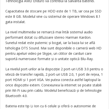
Tehnologia AMD Enduro va contribui la salvarea bateriei.
Capacitatea de stocare pe HDD este de 1 TB, iar cea pe SSD
este 8 GB. Modelul vine cu sistemul de operare Windows 8.1
gata instalat.
La nivel multimedia se remarcă mai întâi sistemul audio
performant dotat cu difuzoare stereo Harman Kardon.
Sunetul redat este puternic și bogat, iar la baza lui se află
tehologia DTS Sound. Mai sunt disponibile o cameră web HD
pentru apeluri video pe Skype, un cititor de carduri care
suportă numeroase formate și o unitate optică Blu-Ray.
La nivelul port-urilor ai la dispoziție 2 port-uri USB 3.0 pentru o
viteză de transfer rapidă, 2 port-uri USB 2.0, 1 port de rețea, 1
port HDMI și 1 port VGA. Vei putea conecta astfel laptopul la
orice dispozitiv extern. Conexiunea la internet se poate stabili
prin Wi-Fi sau prin cablu. Modelul beneficiază și de tehnologie
Bluetooth 4.0.
Bateria este tip Li Ion cu 6 celule și oferă o autonomie de