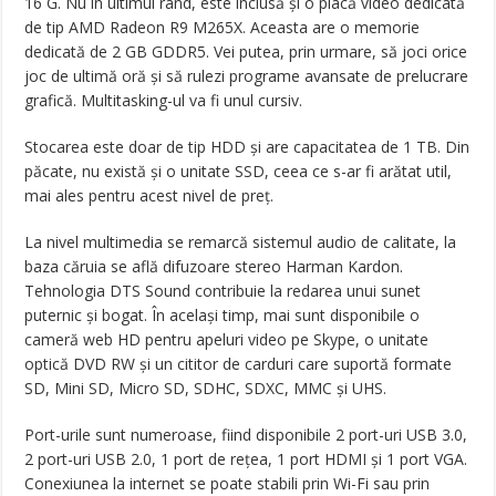
16 G. Nu în ultimul rând, este inclusă și o placă video dedicată
de tip AMD Radeon R9 M265X. Aceasta are o memorie
dedicată de 2 GB GDDR5. Vei putea, prin urmare, să joci orice
joc de ultimă oră și să rulezi programe avansate de prelucrare
grafică. Multitasking-ul va fi unul cursiv.
Stocarea este doar de tip HDD și are capacitatea de 1 TB. Din
păcate, nu există și o unitate SSD, ceea ce s-ar fi arătat util,
mai ales pentru acest nivel de preț.
La nivel multimedia se remarcă sistemul audio de calitate, la
baza căruia se află difuzoare stereo Harman Kardon.
Tehnologia DTS Sound contribuie la redarea unui sunet
puternic și bogat. În același timp, mai sunt disponibile o
cameră web HD pentru apeluri video pe Skype, o unitate
optică DVD RW și un cititor de carduri care suportă formate
SD, Mini SD, Micro SD, SDHC, SDXC, MMC și UHS.
Port-urile sunt numeroase, fiind disponibile 2 port-uri USB 3.0,
2 port-uri USB 2.0, 1 port de rețea, 1 port HDMI și 1 port VGA.
Conexiunea la internet se poate stabili prin Wi-Fi sau prin