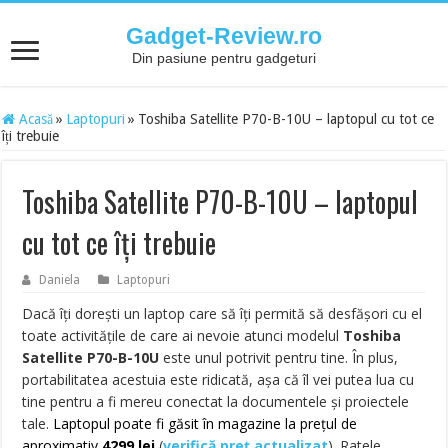
Gadget-Review.ro
Din pasiune pentru gadgeturi
Acasă
»
Laptopuri
»
Toshiba Satellite P70-B-10U – laptopul cu tot ce
îți trebuie
Toshiba Satellite P70-B-10U – laptopul
cu tot ce îți trebuie
Daniela
Laptopuri
Dacă îți dorești un laptop care să îți permită să desfășori cu el
toate activitățile de care ai nevoie atunci modelul
Toshiba
Satellite P70-B-10U
este unul potrivit pentru tine. În plus,
portabilitatea acestuia este ridicată, așa că îl vei putea lua cu
tine pentru a fi mereu conectat la documentele și proiectele
tale.
Laptopul poate fi găsit în magazine la prețul de
aproximativ
4299 lei
(
verifică preț actualizat
). Ratele