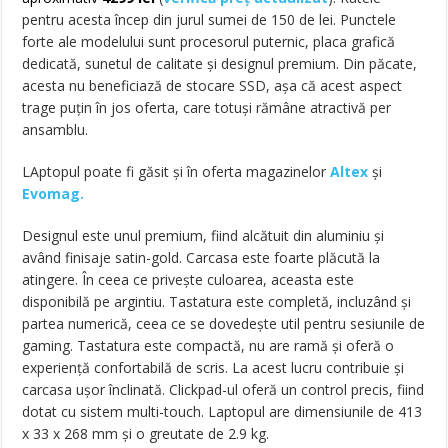
pentru acesta încep din jurul sumei de 150 de lei. Punctele
forte ale modelului sunt procesorul puternic, placa grafică
dedicată, sunetul de calitate și designul premium. Din păcate,
acesta nu beneficiază de stocare SSD, așa că acest aspect
trage puțin în jos oferta, care totuși rămâne atractivă per
ansamblu.
LAptopul poate fi găsit și în oferta magazinelor
Altex
și
Evomag.
Designul este unul premium, fiind alcătuit din aluminiu și
având finisaje satin-gold. Carcasa este foarte plăcută la
atingere. În ceea ce privește culoarea, aceasta este
disponibilă pe argintiu. Tastatura este completă, incluzând și
partea numerică, ceea ce se dovedește util pentru sesiunile de
gaming. Tastatura este compactă, nu are ramă și oferă o
experiență confortabilă de scris. La acest lucru contribuie și
carcasa ușor înclinată. Clickpad-ul oferă un control precis, fiind
dotat cu sistem multi-touch. Laptopul are dimensiunile de 413
x 33 x 268 mm și o greutate de 2.9 kg.