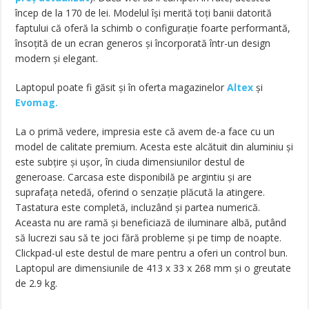
încep de la 170 de lei. Modelul își merită toți banii datorită
faptului că oferă la schimb o configurație foarte performantă,
însoțită de un ecran generos și încorporată într-un design
modern și elegant.
Laptopul poate fi găsit și în oferta magazinelor
Altex
și
Evomag.
La o primă vedere, impresia este că avem de-a face cu un
model de calitate premium. Acesta este alcătuit din aluminiu și
este subțire și ușor, în ciuda dimensiunilor destul de
generoase. Carcasa este disponibilă pe argintiu și are
suprafața netedă, oferind o senzație plăcută la atingere.
Tastatura este completă, incluzând și partea numerică.
Aceasta nu are ramă și beneficiază de iluminare albă, putând
să lucrezi sau să te joci fără probleme și pe timp de noapte.
Clickpad-ul este destul de mare pentru a oferi un control bun.
Laptopul are dimensiunile de 413 x 33 x 268 mm și o greutate
de 2.9 kg.