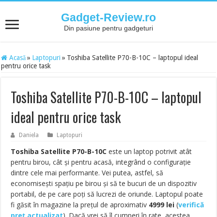
Gadget-Review.ro
Din pasiune pentru gadgeturi
Acasă
»
Laptopuri
»
Toshiba Satellite P70-B-10C – laptopul ideal
pentru orice task
Toshiba Satellite P70-B-10C – laptopul
ideal pentru orice task
Daniela
Laptopuri
Toshiba Satellite P70-B-10C
este un laptop potrivit atât
pentru birou, cât și pentru acasă, integrând o configurație
dintre cele mai performante. Vei putea, astfel, să
economisești spațiu pe birou și să te bucuri de un dispozitiv
portabil, de pe care poți să lucrezi de oriunde. Laptopul poate
fi găsit în magazine la prețul de aproximativ
4999
lei
(
verifică
preț actualizat
). Dacă vrei să îl cumperi în rate, acestea