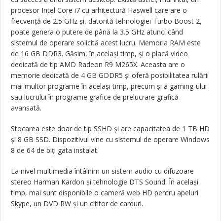
procesor Intel Core i7 cu arhitectură Haswell care are o
frecvență de 2.5 GHz și, datorită tehnologiei Turbo Boost 2,
poate genera o putere de până la 3.5 GHz atunci când
sistemul de operare solicită acest lucru. Memoria RAM este
de 16 GB DDR3. Găsim, în același timp, și o placă video
dedicată de tip AMD Radeon R9 M265X. Aceasta are o
memorie dedicată de 4 GB GDDR5 și oferă posibilitatea rulării
mai multor programe în același timp, precum și a gaming-ului
sau lucrului în programe grafice de prelucrare grafică
avansată.
Stocarea este doar de tip SSHD și are capacitatea de 1 TB HD
și 8 GB SSD. Dispozitivul vine cu sistemul de operare Windows
8 de 64 de biți gata instalat.
La nivel multimedia întâlnim un sistem audio cu difuzoare
stereo Harman Kardon și tehnologie DTS Sound. În același
timp, mai sunt disponibile o cameră web HD pentru apeluri
Skype, un DVD RW și un cititor de carduri.