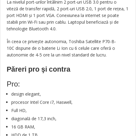
La nivelul port-urilor întâlnim 2 port-uri USB 3.0 pentru o
viteză de transfer rapidă, 2 port-uri USB 2.0, 1 port de rețea, 1
port HDMI și 1 port VGA. Conexiunea la internet se poate
stabili prin Wi-Fi sau prin cablu. Laptopul beneficiază și de
tehnologie Bluetooth 4.0.
În ceea ce privește autonomia, Toshiba Satellite P70-B-
10C dispune de o baterie Li Ion cu 6 celule care oferă o
autonomie de 4-5 ore la un nivel standard de lucru.
Păreri pro şi contra
Pro:
design elegant,
procesor Intel Core i7, Haswell,
Full HD,
diagonală de 17,3 inch,
16 GB RAM,
HDD de 1 TB