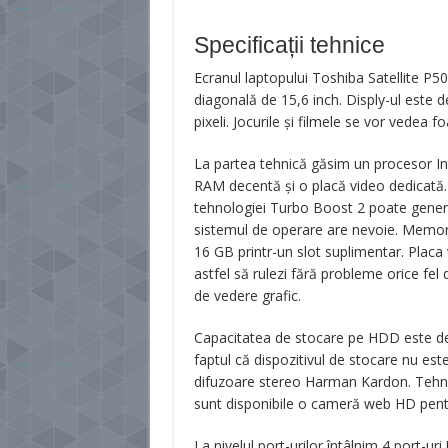
Specificații tehnice
Ecranul laptopului Toshiba Satellite P5
diagonală de 15,6 inch. Disply-ul este d
pixeli. Jocurile și filmele se vor vedea fo
La partea tehnică găsim un procesor Int
RAM decentă și o placă video dedicată. 
tehnologiei Turbo Boost 2 poate gener
sistemul de operare are nevoie. Memor
16 GB printr-un slot suplimentar. Plac
astfel să rulezi fără probleme orice fel d
de vedere grafic.
Capacitatea de stocare pe HDD este de 
faptul că dispozitivul de stocare nu es
difuzoare stereo Harman Kardon. Tehno
sunt disponibile o cameră web HD pentru
La nivelul port-urilor întâlnim 4 port-ur