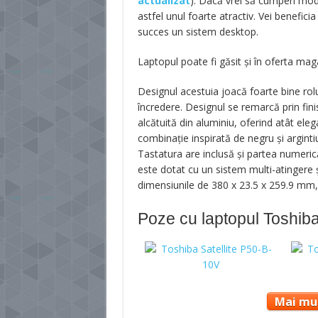
actualizat
).
Dacă vrei să cumperi model
astfel unul foarte atractiv. Vei benefici
succes un sistem desktop.
Laptopul poate fi găsit și în oferta mag
Designul acestuia joacă foarte bine rolu
încredere. Designul se remarcă prin fini
alcătuită din aluminiu, oferind atât eleg
combinație inspirată de negru și arginti
Tastatura are inclusă și partea numerică,
este dotat cu un sistem multi-atingere ș
dimensiunile de 380 x 23.5 x 259.9 mm, 
Poze cu laptopul Toshiba
Mai mul