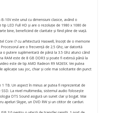
0-B-10V este unul cu dimensiuni clasice, având o
e tip LED Full HD și are o rezoluție de 1980 x 1080 de
arte bine, beneficiind de claritate și fiind pline de viață.
el Core i7 cu arhitectură Haswell, însoțit de o memorie
Procesorul are o frecvență de 2.5 Ghz, iar datorită
a o putere suplimentară de până la 3.5 Ghz atunci când
ia RAM este de 8 GB DDR3 și poate fi extinsă până la
a video este de tip AMD Radeon R9 M265X. Vei putea
e aplicație sau joc, chiar și cele mai solicitante din punct
1 TB. Un aspect în minus ar putea fi reprezentat de
te SSD. La nivel multimedia, sistemul audio folosește
logia DTS Sound asigură un sunet clar și bogat. Mai
 apeluri Skype, un DVD RW și un cititor de carduri.
i USB 3.0 pentru o viteză de transfer rapidă, 1 port de