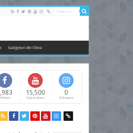
e
Gadgeturi din China
,983
15,500
0
Prieteni
Subscribers
Followers