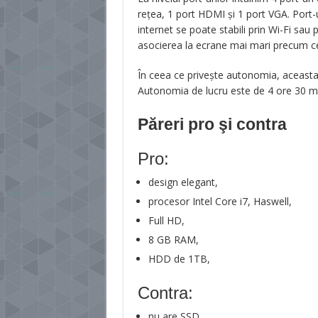
rețea, 1 port HDMI și 1 port VGA. Port-u
internet se poate stabili prin Wi-Fi sau 
asocierea la ecrane mai mari precum ce
În ceea ce privește autonomia, aceasta e
Autonomia de lucru este de 4 ore 30 min.
Păreri pro şi contra
Pro:
design elegant,
procesor Intel Core i7, Haswell,
Full HD,
8 GB RAM,
HDD de 1TB,
Contra:
nu are SSD