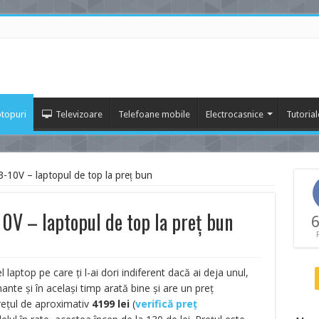
topuri
Televizoare
Telefoane mobile
Electrocasnice
Tutorial
B-10V – laptopul de top la preț bun
10V – laptopul de top la preț bun
6
 laptop pe care ți l-ai dori indiferent dacă ai deja unul,
nte și în același timp arată bine și are un preț
prețul de aproximativ
4199
lei
(
verifică preț