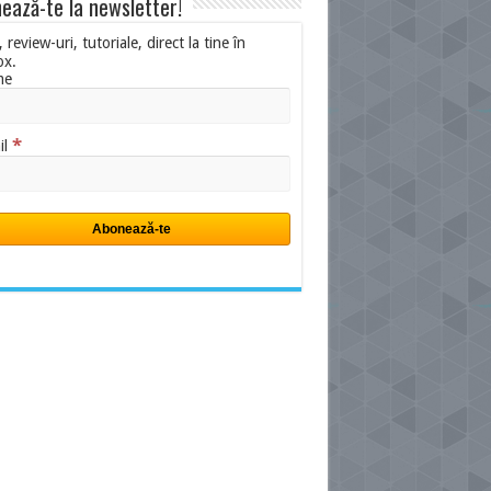
ează-te la newsletter!
i, review-uri, tutoriale, direct la tine în
ox.
me
*
il