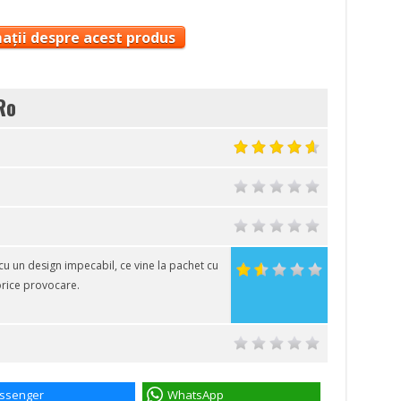
ații despre acest produs
Ro
cu un design impecabil, ce vine la pachet cu
orice provocare.
ssenger
WhatsApp