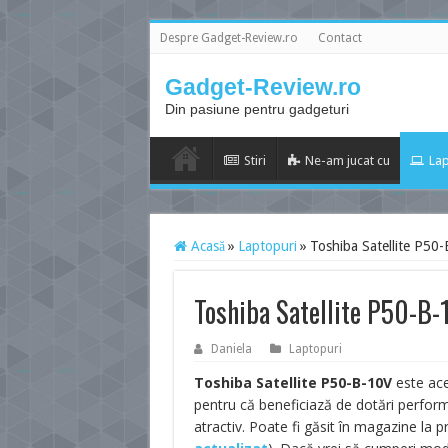
Despre Gadget-Review.ro
Contact
Gadget-Review.ro
Din pasiune pentru gadgeturi
Stiri
Ne-am jucat cu
Lap
Acasă
»
Laptopuri
»
Toshiba Satellite P50-
Toshiba Satellite P50-B-
Daniela
Laptopuri
Toshiba Satellite P50-B-10V
este acel
pentru că beneficiază de dotări performa
atractiv. Poate fi găsit în magazine la 