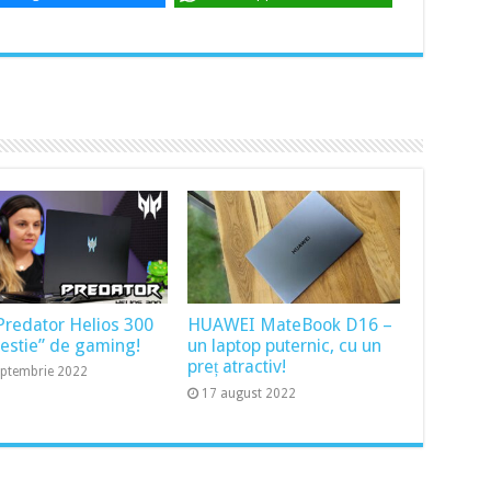
Predator Helios 300
HUAWEI MateBook D16 –
bestie” de gaming!
un laptop puternic, cu un
preț atractiv!
eptembrie 2022
17 august 2022