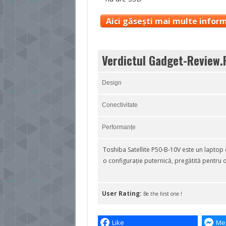
Aici găsești mai multe inform
Verdictul Gadget-Review.
Design
Conectivitate
Performanțe
Toshiba Satellite P50-B-10V este un laptop 
o configurație puternică, pregătită pentru 
User Rating:
Be the first one !
Like
Me