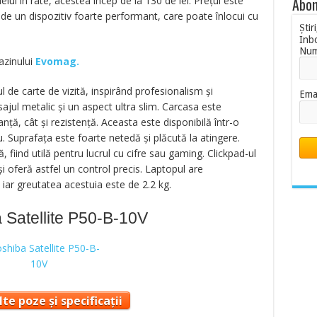
ul în rate, acestea încep de la 130 de lei. Prețul este
Abon
a de un dispozitiv foarte performant, care poate înlocui cu
Știr
Inb
Nu
azinului
Evomag.
l de carte de vizită, inspirând profesionalism și
Ema
sajul metalic și un aspect ultra slim. Carcasa este
anță, cât și rezistență. Aceasta este disponibilă într-o
u. Suprafața este foarte netedă și plăcută la atingere.
 fiind utilă pentru lucrul cu cifre sau gaming. Clickpad-ul
i oferă astfel un control precis. Laptopul are
iar greutatea acestuia este de 2.2 kg.
 Satellite P50-B-10V
te poze și specificații