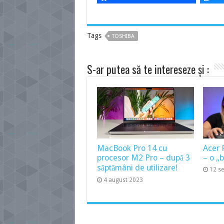
Tags
TOSHIBA
S-ar putea să te intereseze și :
MacBook Pro 14 cu
Acer 
procesor M2 Pro – după 3
– o „
săptămâni de utilizare!
12 s
4 august 2023