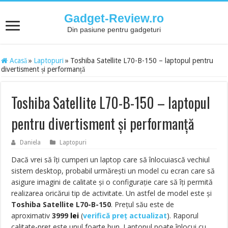
Gadget-Review.ro
Din pasiune pentru gadgeturi
Acasă
»
Laptopuri
»
Toshiba Satellite L70-B-150 – laptopul pentru
divertisment și performanță
Toshiba Satellite L70-B-150 – laptopul
pentru divertisment și performanță
Daniela
Laptopuri
Dacă vrei să îți cumperi un laptop care să înlocuiască vechiul
sistem desktop, probabil urmărești un model cu ecran care să
asigure imagini de calitate și o configurație care să îți permită
realizarea oricărui tip de activitate. Un astfel de model este și
Toshiba Satellite L70-B-150
. Prețul său este de
aproximativ
3999
lei
(
verifică preț actualizat
). Raporul
calitate-preț este unul foarte bun. Laptopul poate înlocui cu