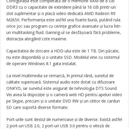
Configurația este completată de o memorie RAM de 8 GB
DDR3 cu o capacitate de extindere până la 16 GB printr-un
slot suplimentar și o placă video dedicată AMD Radeon R9
M265X. Performanța este astfel una foarte bună, putând rula
orice joc sau program cu cerințe grafice avansate și lucra într-
un multitasking fluid. Gaming-ul se desfășoară fără probleme,
distracția atingând cote maxime.
Capacitatea de stocare a HDD-ului este de 1 TB. Din păcate,
nu este disponibilă și o unitate SSD. Modelul vine cu sistemul
de operare Windows 8.1 gata instalat.
La nivel multimedia se remarcă, în primul rând, sunetul de
calitate superioară. Sistemul audio este dotat cu difuzoare
ONKYO, iar sunetul este asigurat de tehnologia DTS Sound.
Vei avea la dispoziție și o cameră web HD pentru apeluri video
pe Skype, precum și o unitate DVD RW și un cititor de carduri
SD care suportă diverse formate.
Port-urile sunt destul de numeroase și de diverse. Există astfel
2 port-uri USB 2.0, 2 port-uri USB 3.0 pentru o viteză de