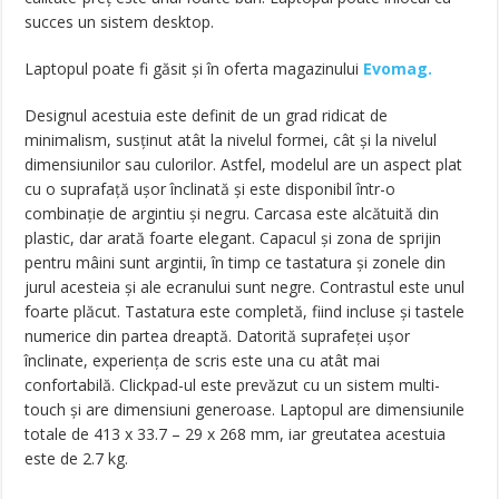
succes un sistem desktop.
Laptopul poate fi găsit și în oferta magazinului
Evomag.
Designul acestuia este definit de un grad ridicat de
minimalism, susținut atât la nivelul formei, cât și la nivelul
dimensiunilor sau culorilor. Astfel, modelul are un aspect plat
cu o suprafață ușor înclinată și este disponibil într-o
combinație de argintiu și negru. Carcasa este alcătuită din
plastic, dar arată foarte elegant. Capacul și zona de sprijin
pentru mâini sunt argintii, în timp ce tastatura și zonele din
jurul acesteia și ale ecranului sunt negre. Contrastul este unul
foarte plăcut. Tastatura este completă, fiind incluse și tastele
numerice din partea dreaptă. Datorită suprafeței ușor
înclinate, experiența de scris este una cu atât mai
confortabilă. Clickpad-ul este prevăzut cu un sistem multi-
touch și are dimensiuni generoase. Laptopul are dimensiunile
totale de 413 x 33.7 – 29 x 268 mm, iar greutatea acestuia
este de 2.7 kg.