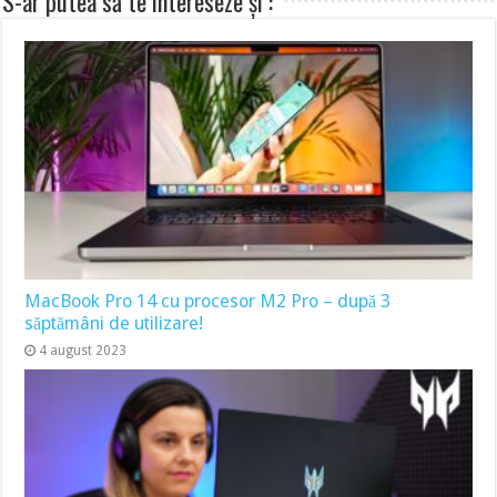
S-ar putea să te intereseze și :
MacBook Pro 14 cu procesor M2 Pro – după 3
săptămâni de utilizare!
4 august 2023