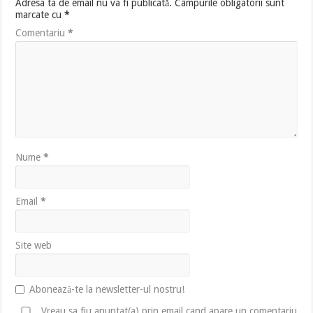
Adresa ta de email nu va fi publicată.
Câmpurile obligatorii sunt
marcate cu
*
Comentariu
*
Nume
*
Email
*
Site web
Abonează-te la newsletter-ul nostru!
Vreau sa fiu anuntat(a) prin email cand apare un comentariu