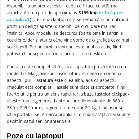
disponibil la un preț accesibil, ceea ce îl face cu atât mai
atractiv. Are un preț de aproximativ
3199
lei
(
verifică preț
actualizat
)
și este un laptop care se remarcă în primul rând
printr-un design aparte, disponibil pe o culoare mai rar
întâlnită. Apoi, modelul se descurcă foarte bine în sarcinile
cotidiene, dar și atunci când vine vorba de o grafică ceva mai
solicitantă. Per ansamblu laptopul este unul atractiv, fiind
potrivit chiar și pentru a înlocui un sistem desktop.
Carcasa este complet albă și are suprafața prevăzută cu un
model fin. Marginile sunt ușor rotunjite, ceea ce continuă
aspectul pur. Tastatura este și ea albă, așa că aspectul
imaculat este complet. Tastele sunt plate și apropiate, fiind
foarte utile pentru un scris rapid, iar la baza tastelor clickpad-
ul este foarte generos. Laptopul are dimensiunile de 380 x
23.5 x 259.9 mm și o greutate de doar 2.2 kg, fiind ușor și
ultra portabil. Se remarcă profilul slim îmbunătățit, mai subțire
decât în cazul seriilor anterioare.
Poze cu laptopul