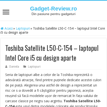
Gadget-Review.ro
Din pasiune pentru gadgeturi
Acasă
»
Laptopuri
»
Toshiba Satellite L50-C-154 – laptopul Intel Core
i5 cu design aparte
Toshiba Satellite L50-C-154 – laptopul
Intel Core i5 cu design aparte
Daniela
Laptopuri
Seria de laptopuri albe a celor de la Toshiba reprezintă o
adevărată atracție, fiind printre puținele dedicate acestei culori
de pe piață. Alegerea unui astfel de design a reprezentat un
risc ce s-a dovedit a fi câștigător pentru japonezi, aceștia
reușind să facă modelele ușor de remarcat în fața valului de
carcase clasice pe negru sau argintiu.
Toshiba Satellite L50-
C-154
este unul dintre modelele colorate ale producătorului,