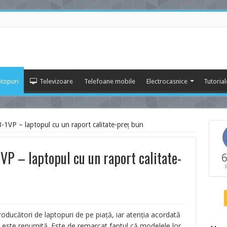
topuri
Televizoare
Telefoane mobile
Electrocasnice
Tutorial
B-1VP – laptopul cu un raport calitate-preț bun
VP – laptopul cu un raport calitate-
6
oducători de laptopuri de pe piață, iar atenția acordată
e este renumită. Este de remarcat faptul că modelele lor