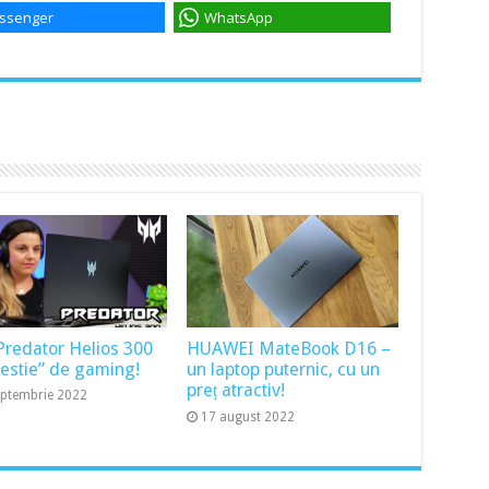
ssenger
WhatsApp
Predator Helios 300
HUAWEI MateBook D16 –
bestie” de gaming!
un laptop puternic, cu un
preț atractiv!
eptembrie 2022
17 august 2022