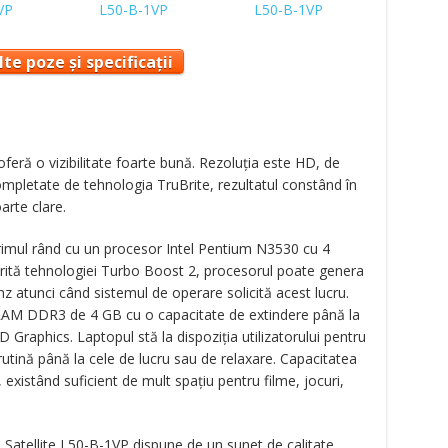
te poze și specificații
oferă o vizibilitate foarte bună. Rezoluția este HD, de
 completate de tehnologia TruBrite, rezultatul constând în
oarte clare.
primul rând cu un procesor Intel Pentium N3530 cu 4
orită tehnologiei Turbo Boost 2, procesorul poate genera
z atunci când sistemul de operare solicită acest lucru.
RAM DDR3 de 4 GB cu o capacitate de extindere până la
D Graphics. Laptopul stă la dispoziția utilizatorului pentru
e rutină până la cele de lucru sau de relaxare. Capacitatea
existând suficient de mult spațiu pentru filme, jocuri,
a Satellite L50-B-1VP dispune de un sunet de calitate