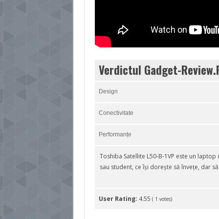
Verdictul Gadget-Review.
Design
Conectivitate
Performanțe
Toshiba Satellite L50-B-1VP este un laptop c
sau student, ce își dorește să învețe, dar să
User Rating:
4.55
(
1
votes)