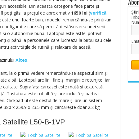
Abon
țuri accesibile. Din această categorie face parte și
Știr
îl poți găsi la prețul de aproximativ
1650
lei
(
verifică
Inb
reț este unul foarte bun, modelul remarcându-se printr-un
Nu
 configurație care să permită desfășurarea unei serii
nsă și o autonomie bună. Laptopul este astfel potrivit
denți și până la persoanele care lucrează la birou sau cele
Ema
ntru activitățile de rutină și relaxare de acasă.
azinului
Altex.
ant, la o primă vedere remarcându-se aspectul slim și
te albă. Laptopul are linii fine și marginile rotunjite, iar
e calitate. Suprafața carcasei este mată și texturată,
ță. Tastatura este tot albă și are inclusă și partea
i. Clickpad-ul este destul de mare și are un sistem
e 380 x 259.9 x 23.5 mm și cântăreşte doar 2.2 kg.
 Satellite L50-B-1VP