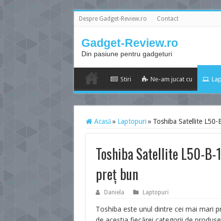
Despre Gadget-Review.ro
Contact
Gadget-Review.ro
Din pasiune pentru gadgeturi
Stiri
Ne-am jucat cu
Lap
Acasă
»
Laptopuri
»
Toshiba Satellite L50-
Toshiba Satellite L50-B-1
preț bun
Daniela
Laptopuri
Toshiba este unul dintre cei mai mari pr
de aceștia fiecărei categorii de produs