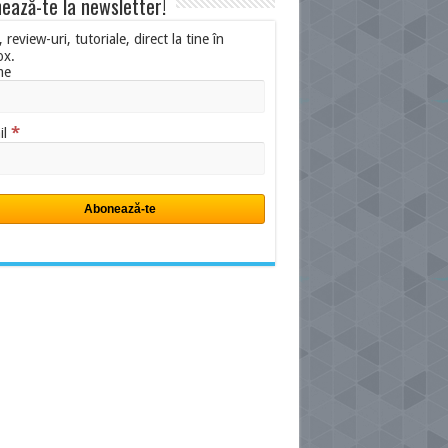
ează-te la newsletter!
i, review-uri, tutoriale, direct la tine în
ox.
me
*
il