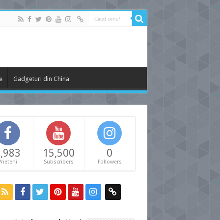
e
Gadgeturi din China
,983
15,500
0
Prieteni
Subscribers
Followers