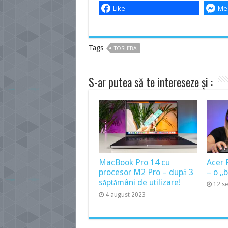
Like
Me
Tags
TOSHIBA
S-ar putea să te intereseze și :
MacBook Pro 14 cu
Acer 
procesor M2 Pro – după 3
– o „
săptămâni de utilizare!
12 s
4 august 2023