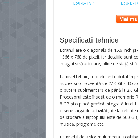
Mai mul
Specificații tehnice
Ecranul are o diagonală de 15.6 inch și 
1366 x 768 de pixeli, iar detaliile sunt
imagini strălucitoare, pline de viață și f
La nivel tehnic, modelul este dotat în 
nuclee și o frecvență de 2.16 Ghz. Dat
o putere suplimentară de până la 2.6 Gh
Procesorul este însoțit de o memorie 
8 GB și o placă grafică integrată Intel H
o serie largă de activități, de la cele d
de stocare a laptopului este de 500 GB, 
muzică, programe etc.
La nivelul dotărilor multimedia, Toshib