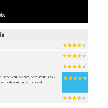
Ro
u specificații decente, potrivite unui elev
 se și relaxeze din când în când.