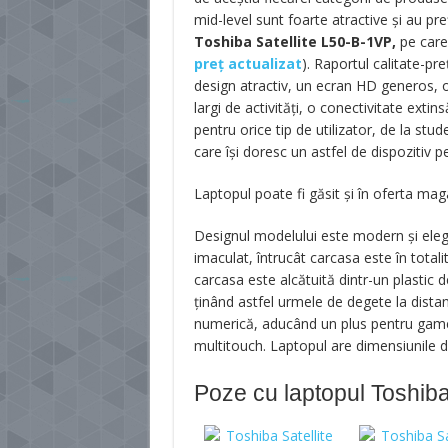
mid-level sunt foarte atractive și au pre
Toshiba Satellite L50-B-1VP,
pe care 
preț actualizat
). Raportul calitate-p
design atractiv, un ecran HD generos, o
largi de activități, o conectivitate exti
pentru orice tip de utilizator, de la stu
care își doresc un astfel de dispozitiv pe
Laptopul poate fi găsit și în oferta mag
Designul modelului este modern și eleg
imaculat, întrucât carcasa este în totalita
carcasa este alcătuită dintr-un plastic d
ținând astfel urmele de degete la distan
numerică, aducând un plus pentru gamer
multitouch. Laptopul are dimensiunile d
Poze cu laptopul Toshiba