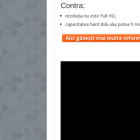
Contra:
rezoluția nu este Full HD,
capacitatea hard disk-ului putea fi m
Aici găsești mai multe inform