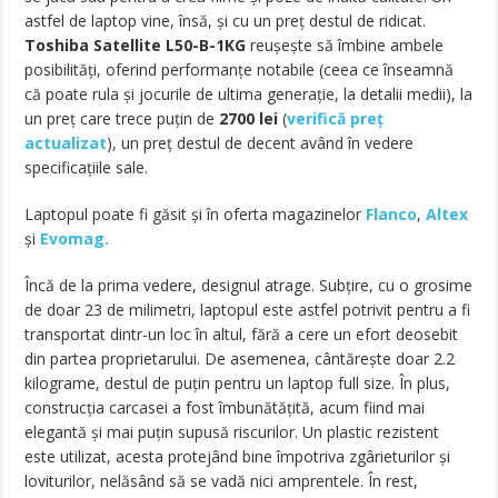
astfel de laptop vine, însă, şi cu un preţ destul de ridicat.
Toshiba Satellite L50-B-1KG
reuşeşte să îmbine ambele
posibilităţi, oferind performanţe notabile (ceea ce înseamnă
că poate rula şi jocurile de ultima generaţie, la detalii medii), la
un preţ care trece puţin de
2700
lei
(
verifică preț
actualizat
), un preț destul de decent având în vedere
specificațiile sale.
Laptopul poate fi găsit și în oferta magazinelor
Flanco
,
Altex
și
Evomag.
Încă de la prima vedere, designul atrage. Subţire, cu o grosime
de doar 23 de milimetri, laptopul este astfel potrivit pentru a fi
transportat dintr-un loc în altul, fără a cere un efort deosebit
din partea proprietarului. De asemenea, cântăreşte doar 2.2
kilograme, destul de puţin pentru un laptop full size. În plus,
construcţia carcasei a fost îmbunătăţită, acum fiind mai
elegantă şi mai puţin supusă riscurilor. Un plastic rezistent
este utilizat, acesta protejând bine împotriva zgârieturilor şi
loviturilor, nelăsând să se vadă nici amprentele. În rest,