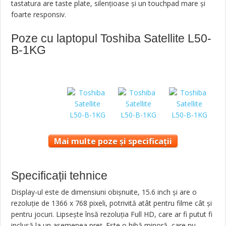
tastatura are taste plate, silenţioase şi un touchpad mare şi
foarte responsiv.
Poze cu laptopul Toshiba Satellite L50-
B-1KG
Mai multe poze și specificații
Specificații tehnice
Display-ul este de dimensiuni obişnuite, 15.6 inch şi are o
rezoluţie de 1366 x 768 pixeli, potrivită atât pentru filme cât şi
pentru jocuri. Lipseşte însă rezoluţia Full HD, care ar fi putut fi
inclusă la un asemenea preţ. Este o hibă minoră, care nu