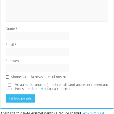
Nume
*
Email
*
Site web
Abonează-te la newsletter-ul nostru!
Vreau sa fiu anuntat(a) prin email cand apare un comentariu
nou . Poti sa te
abonezi
si fara a comenta
Acest site folosește Akismet pentru a reduce spamul.
Află cum sunt