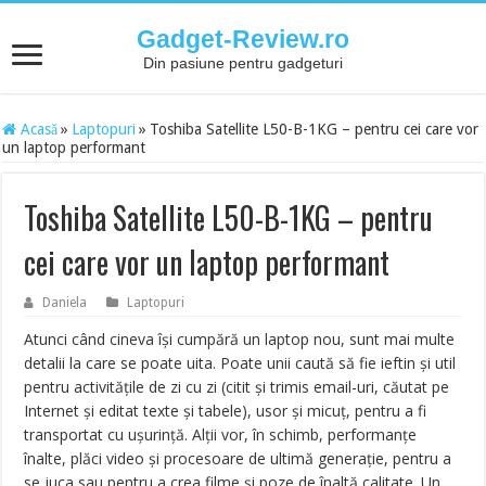
Gadget-Review.ro
Din pasiune pentru gadgeturi
Acasă
»
Laptopuri
»
Toshiba Satellite L50-B-1KG – pentru cei care vor
un laptop performant
Toshiba Satellite L50-B-1KG – pentru
cei care vor un laptop performant
Daniela
Laptopuri
Atunci când cineva îşi cumpără un laptop nou, sunt mai multe
detalii la care se poate uita. Poate unii caută să fie ieftin şi util
pentru activităţile de zi cu zi (citit şi trimis email-uri, căutat pe
Internet şi editat texte şi tabele), usor şi micuţ, pentru a fi
transportat cu uşurinţă. Alţii vor, în schimb, performanţe
înalte, plăci video şi procesoare de ultimă generaţie, pentru a
se juca sau pentru a crea filme şi poze de înaltă calitate. Un