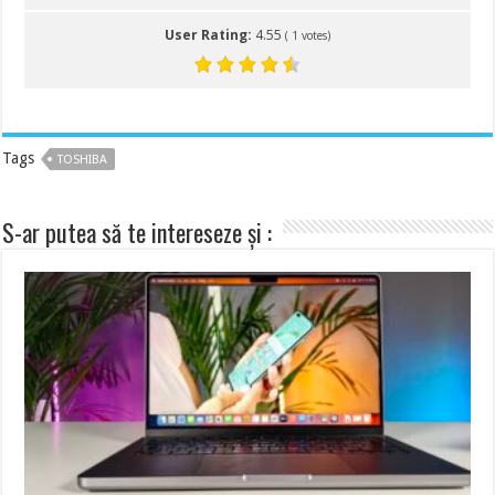
User Rating:
4.55
(
1
votes)
Tags
TOSHIBA
S-ar putea să te intereseze și :