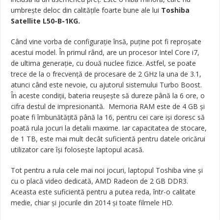
umbreşte deloc din calităţile foarte bune ale lui
Toshiba
Satellite L50-B-1KG.
Când vine vorba de configuraţie însă, puţine pot fi reproşate
acestui model. În primul rând, are un procesor Intel Core i7,
de ultima generaţie, cu două nuclee fizice. Astfel, se poate
trece de la o frecvenţă de procesare de 2 GHz la una de 3.1,
atunci când este nevoie, cu ajutorul sistemului Turbo Boost.
În aceste condiţii, bateria reuşeşte să dureze până la 6 ore, o
cifra destul de impresionantă. Memoria RAM este de 4 GB şi
poate fi îmbunătăţită până la 16, pentru cei care işi doresc să
poată rula jocuri la detalii maxime. Iar capacitatea de stocare,
de 1 TB, este mai mult decât suficientă pentru datele oricărui
utilizator care îşi foloseşte laptopul acasă.
Tot pentru a rula cele mai noi jocuri, laptopul Toshiba vine şi
cu o placă video dedicată, AMD Radeon de 2 GB DDR3.
Aceasta este suficientă pentru a putea reda, într-o calitate
medie, chiar şi jocurile din 2014 şi toate filmele HD.