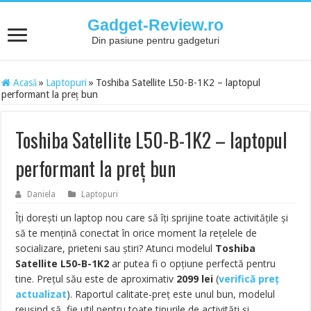
Gadget-Review.ro
Din pasiune pentru gadgeturi
Acasă
»
Laptopuri
»
Toshiba Satellite L50-B-1K2 – laptopul
performant la preț bun
Toshiba Satellite L50-B-1K2 – laptopul
performant la preț bun
Daniela
Laptopuri
Îți dorești un laptop nou care să îți sprijine toate activitățile și
să te mențină conectat în orice moment la rețelele de
socializare, prieteni sau știri? Atunci modelul
Toshiba
Satellite L50-B-1K2
ar putea fi o opțiune perfectă pentru
tine. Prețul său este de aproximativ
2099
lei
(
verifică preț
actualizat
).
Raportul calitate-preț este unul bun, modelul
reușind să fie util pentru toate tipurile de activități și