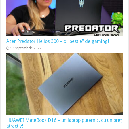
Acer Predator Helios 300 – o „bestie” de gaming!
12 septembrie 2022
HUAWEI MateBook D16 – un laptop puternic, cu un preț
atractiv!