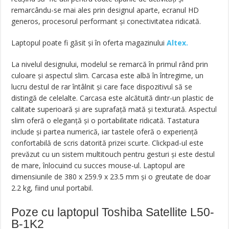
remarcându-se mai ales prin designul aparte, ecranul HD
generos, procesorul performant și conectivitatea ridicată.
Laptopul poate fi găsit și în oferta magazinului
Altex.
La nivelul designului, modelul se remarcă în primul rând prin
culoare și aspectul slim. Carcasa este albă în întregime, un
lucru destul de rar întâlnit și care face dispozitivul să se
distingă de celelalte. Carcasa este alcătuită dintr-un plastic de
calitate superioară și are suprafață mată și texturată. Aspectul
slim oferă o eleganță și o portabilitate ridicată. Tastatura
include și partea numerică, iar tastele oferă o experiență
confortabilă de scris datorită prizei scurte. Clickpad-ul este
prevăzut cu un sistem multitouch pentru gesturi și este destul
de mare, înlocuind cu succes mouse-ul. Laptopul are
dimensiunile de 380 x 259.9 x 23.5 mm și o greutate de doar
2.2 kg, fiind unul portabil.
Poze cu laptopul Toshiba Satellite L50-
B-1K2