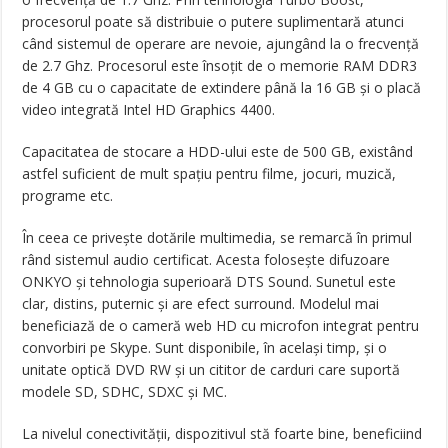
procesorul poate să distribuie o putere suplimentară atunci
când sistemul de operare are nevoie, ajungând la o frecvență
de 2.7 Ghz. Procesorul este însoțit de o memorie RAM DDR3
de 4 GB cu o capacitate de extindere până la 16 GB și o placă
video integrată Intel HD Graphics 4400.
Capacitatea de stocare a HDD-ului este de 500 GB, existând
astfel suficient de mult spațiu pentru filme, jocuri, muzică,
programe etc.
În ceea ce privește dotările multimedia, se remarcă în primul
rând sistemul audio certificat. Acesta folosește difuzoare
ONKYO și tehnologia superioară DTS Sound. Sunetul este
clar, distins, puternic și are efect surround. Modelul mai
beneficiază de o cameră web HD cu microfon integrat pentru
convorbiri pe Skype. Sunt disponibile, în același timp, și o
unitate optică DVD RW și un cititor de carduri care suportă
modele SD, SDHC, SDXC și MC.
La nivelul conectivității, dispozitivul stă foarte bine, beneficiind