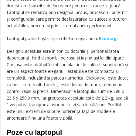
doresc un dispozitiv de încredere pentru distracție și joacă.
Laptopul se remarcă prin designul jucăuș, procesorul puternic
și configurația care permite desfășurarea cu succes a tuturor
activităților, precum și prin sistemul audio performant.
Laptopul poate fi găsit și în oferta magazinului
Evomag.
Designul acestuia este în ton cu dotările și personalitatea
debordantă, fiind disponibil pe roșu și ieșind astfel din tipare.
Carcasa este alcătuită dintr-un plastic de calitate superioară și
are un aspect foarte elegant. Tastatura este compactă și
completă, incluzând și partea numerică. Clickpad-ul este dotat
cu un sistem multi-touch și este destul de mare, oferind un
control rapid și precis. Dimensiunile laptopului sunt de 380 x
23.5 x 259.9 mm, iar greutatea acestuia este de 2.2 kg, așa că
îl vei putea transporta ușor peste zi sau în călătorii. Profilul
este unul extrem de subțire, diferența față de modelele
anterioare fiind una foarte vizibilă.
Poze cu laptopul