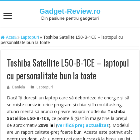
Gadget-Review.ro
Din pasiune pentru gadgeturi
Acasă
»
Laptopuri
»
Toshiba Satellite L50-B-1CE – laptopul cu
personalitate bun la toate
Toshiba Satellite L50-B-1CE – laptopul
cu personalitate bun la toate
Daniela
Laptopuri
Dacă îți dorești un laptop care să debordeze de energie și să
se miște cursiv în orice program și chiar și în multitasking,
atunci merită să arunci o privire asupra modelului
Toshiba
Satellite L50-B-1CE,
ce poate fi găsit în magazine la prețul
de aproximativ
2099
lei
(
verifică preț actualizat
). Modelul
are un raport calitate-preț foarte bun. Acesta este potrivit atât
pentru studenți, cât și pentru cei care lucrează la birou sau își