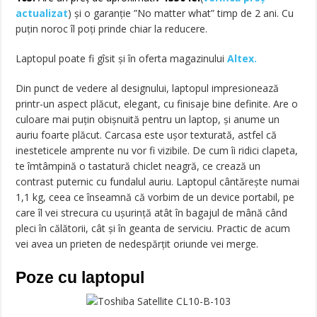
actualizat
)
și o garanție ”No matter what” timp de 2 ani. Cu
puțin noroc îl poți prinde chiar la reducere.
Laptopul poate fi gîsit și în oferta magazinului
Altex.
Din punct de vedere al designului, laptopul impresionează
printr-un aspect plăcut, elegant, cu finisaje bine definite. Are o
culoare mai puțin obișnuită pentru un laptop, și anume un
auriu foarte plăcut. Carcasa este ușor texturată, astfel că
inesteticele amprente nu vor fi vizibile. De cum îi ridici clapeta,
te îmtâmpină o tastatură chiclet neagră, ce crează un
contrast puternic cu fundalul auriu. Laptopul cântărește numai
1,1 kg, ceea ce înseamnă că vorbim de un device portabil, pe
care îl vei strecura cu ușurință atât în bagajul de mână când
pleci în călătorii, cât și în geanta de serviciu. Practic de acum
vei avea un prieten de nedespărțit oriunde vei merge.
Poze cu laptopul