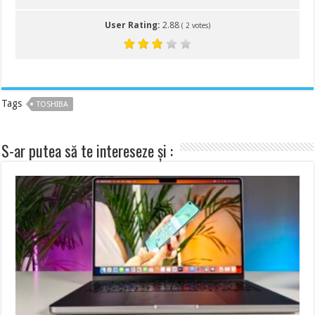
User Rating:
2.88
(
2
votes)
Tags
TOSHIBA
S-ar putea să te intereseze și :