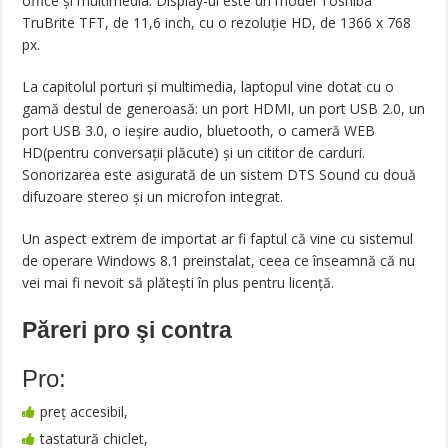
office și multimedia. Display-ul este un model Toshiba
TruBrite TFT, de 11,6 inch, cu o rezoluție HD, de 1366 x 768
px.
La capitolul porturi și multimedia, laptopul vine dotat cu o
gamă destul de generoasă: un port HDMI, un port USB 2.0, un
port USB 3.0, o ieșire audio, bluetooth, o cameră WEB
HD(pentru conversații plăcute) și un cititor de carduri.
Sonorizarea este asigurată de un sistem DTS Sound cu două
difuzoare stereo și un microfon integrat.
Un aspect extrem de importat ar fi faptul că vine cu sistemul
de operare Windows 8.1 preinstalat, ceea ce înseamnă că nu
vei mai fi nevoit să plătești în plus pentru licență.
Păreri pro şi contra
Pro:
preț accesibil,
tastatură chiclet,