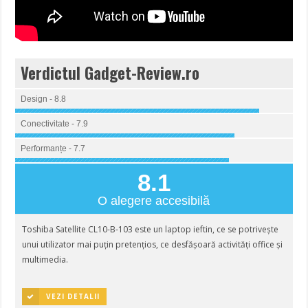
Verdictul Gadget-Review.ro
Design - 8.8
Conectivitate - 7.9
Performanțe - 7.7
8.1
O alegere accesibilă
Toshiba Satellite CL10-B-103 este un laptop ieftin, ce se potrivește
unui utilizator mai puțin pretențios, ce desfășoară activități office și
multimedia.
VEZI DETALII