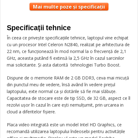
Mai multe poze și specificații
Specificații tehnice
În ceea ce privește specificațiile tehnice, laptopul vine echipat
cu un procesor Intel Celeron N2840, realizat pe arhitectura de
22 nm, ce funcționează în mod normal la o frecvență de 2,1
GHz, aceasta putând fi extinsă la 2,5 GHz în cazul sarcinilor
mai solicitante. Și asta datorită tehnologiei Turbo Boost.
Dispune de o memorie RAM de 2 GB DDR3, ceva mai micuță
din punctul meu de vedere, însă având în vedere prețul
laptopului, exte normal ca și dotările să fie mai slăbuțe.
Capacitatea de stocare este de tip SSD, de 32 GB, aspect ce îl
rezolvi ușor în cazul în care ești nemulțumit, prin urcarea in
cloud a diferitelor fișiere.
Placa video integrată este un model Intel HD Graphics, ce
recomandă utilizarea laptopului îndeosebi pentru activitățile