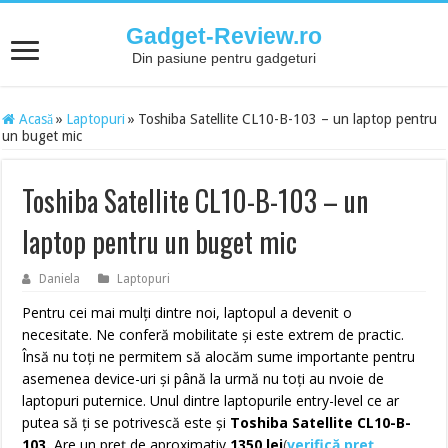
Gadget-Review.ro
Din pasiune pentru gadgeturi
Acasă
»
Laptopuri
»
Toshiba Satellite CL10-B-103 – un laptop pentru
un buget mic
Toshiba Satellite CL10-B-103 – un
laptop pentru un buget mic
Daniela
Laptopuri
Pentru cei mai mulți dintre noi, laptopul a devenit o
necesitate. Ne conferă mobilitate și este extrem de practic.
Însă nu toți ne permitem să alocăm sume importante pentru
asemenea device-uri și până la urmă nu toți au nvoie de
laptopuri puternice. Unul dintre laptopurile entry-level ce ar
putea să ți se potrivescă este și
Toshiba Satellite CL10-B-
103.
Are un preț de aproximativ
1350 lei
(
verifică preț