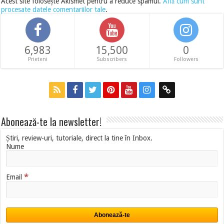
Acest site folosește Akismet pentru a reduce spamul.
Află cum sunt
procesate datele comentariilor tale
.
6,983
15,500
0
Prieteni
Subscribers
Followers
Abonează-te la newsletter!
Știri, review-uri, tutoriale, direct la tine în Inbox.
Nume
*
Email