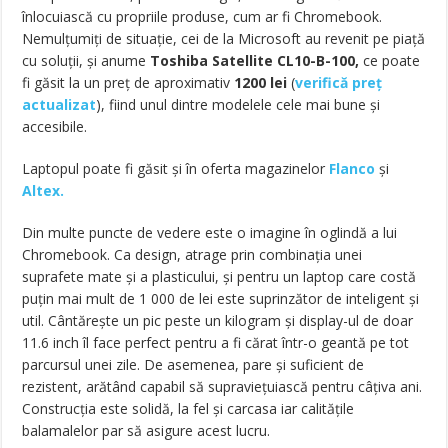
înlocuiască cu propriile produse, cum ar fi Chromebook.
Nemulţumiţi de situaţie, cei de la Microsoft au revenit pe piaţă
cu soluţii, și anume
Toshiba Satellite CL10-B-100,
ce poate
fi găsit la un preț de aproximativ
1200
lei
(
verifică preț
actualizat
),
fiind unul dintre modelele cele mai bune şi
accesibile.
Laptopul poate fi găsit și în oferta magazinelor
Flanco
și
Altex.
Din multe puncte de vedere este o imagine în oglindă a lui
Chromebook. Ca design, atrage prin combinaţia unei
suprafete mate şi a plasticului, şi pentru un laptop care costă
puţin mai mult de 1 000 de lei este suprinzător de inteligent şi
util. Cântăreşte un pic peste un kilogram şi display-ul de doar
11.6 inch îl face perfect pentru a fi cărat într-o geantă pe tot
parcursul unei zile. De asemenea, pare şi suficient de
rezistent, arătând capabil să supravieţuiască pentru câţiva ani.
Construcţia este solidă, la fel şi carcasa iar calităţile
balamalelor par să asigure acest lucru.