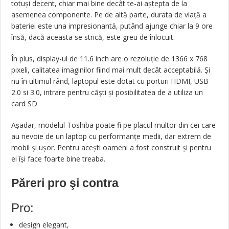
totuşi decent, chiar mai bine decât te-ai aştepta de la
asemenea componente. Pe de altă parte, durata de viaţă a
bateriei este una impresionantă, putând ajunge chiar la 9 ore
însă, dacă aceasta se strică, este greu de înlocuit.
În plus, display-ul de 11.6 inch are o rezoluţie de 1366 x 768
pixeli, calitatea imaginilor fiind mai mult decât acceptabilă. Şi
nu în ultimul rând, laptopul este dotat cu porturi HDMI, USB
2.0 si 3.0, intrare pentru căşti şi posibilitatea de a utiliza un
card SD.
Aşadar, modelul Toshiba poate fi pe placul multor din cei care
au nevoie de un laptop cu performanţe medii, dar extrem de
mobil şi uşor. Pentru aceşti oameni a fost construit şi pentru
ei îşi face foarte bine treaba.
Păreri pro şi contra
Pro:
design elegant,