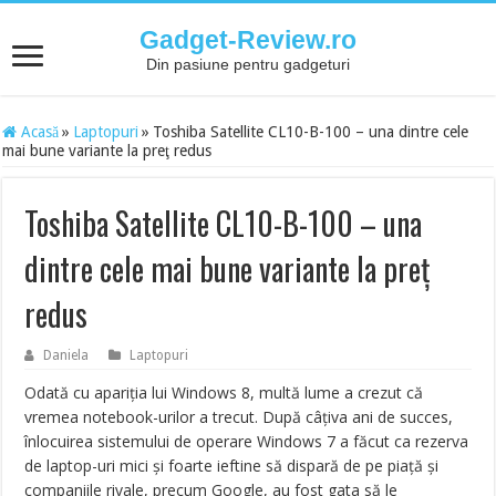
Gadget-Review.ro
Din pasiune pentru gadgeturi
Acasă
»
Laptopuri
»
Toshiba Satellite CL10-B-100 – una dintre cele
mai bune variante la preţ redus
Toshiba Satellite CL10-B-100 – una
dintre cele mai bune variante la preţ
redus
Daniela
Laptopuri
Odată cu apariţia lui Windows 8, multă lume a crezut că
vremea notebook-urilor a trecut. După câţiva ani de succes,
înlocuirea sistemului de operare Windows 7 a făcut ca rezerva
de laptop-uri mici şi foarte ieftine să dispară de pe piaţă şi
companiile rivale, precum Google, au fost gata să le