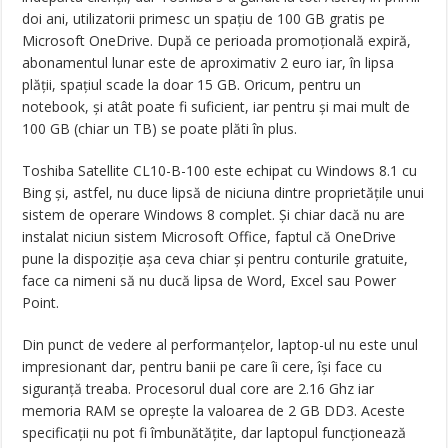
doi ani, utilizatorii primesc un spaţiu de 100 GB gratis pe
Microsoft OneDrive. După ce perioada promoţională expiră,
abonamentul lunar este de aproximativ 2 euro iar, în lipsa
plăţii, spaţiul scade la doar 15 GB. Oricum, pentru un
notebook, şi atât poate fi suficient, iar pentru şi mai mult de
100 GB (chiar un TB) se poate plăti în plus.
Toshiba Satellite CL10-B-100 este echipat cu Windows 8.1 cu
Bing şi, astfel, nu duce lipsă de niciuna dintre proprietăţile unui
sistem de operare Windows 8 complet. Şi chiar dacă nu are
instalat niciun sistem Microsoft Office, faptul că OneDrive
pune la dispoziţie aşa ceva chiar şi pentru conturile gratuite,
face ca nimeni să nu ducă lipsa de Word, Excel sau Power
Point.
Din punct de vedere al performanţelor, laptop-ul nu este unul
impresionant dar, pentru banii pe care îi cere, îşi face cu
siguranţă treaba. Procesorul dual core are 2.16 Ghz iar
memoria RAM se opreşte la valoarea de 2 GB DD3. Aceste
specificaţii nu pot fi îmbunătăţite, dar laptopul funcţionează