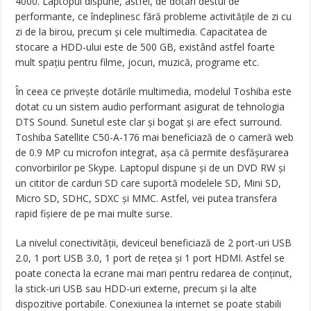
4000. Laptopul dispune, astfel, de dotări destul de
performante, ce îndeplinesc fără probleme activitățile de zi cu
zi de la birou, precum și cele multimedia. Capacitatea de
stocare a HDD-ului este de 500 GB, existând astfel foarte
mult spațiu pentru filme, jocuri, muzică, programe etc.
În ceea ce privește dotările multimedia, modelul Toshiba este
dotat cu un sistem audio performant asigurat de tehnologia
DTS Sound. Sunetul este clar și bogat și are efect surround.
Toshiba Satellite C50-A-176 mai beneficiază de o cameră web
de 0.9 MP cu microfon integrat, așa că permite desfășurarea
convorbirilor pe Skype. Laptopul dispune și de un DVD RW și
un cititor de carduri SD care suportă modelele SD, Mini SD,
Micro SD, SDHC, SDXC și MMC. Astfel, vei putea transfera
rapid fișiere de pe mai multe surse.
La nivelul conectivității, deviceul beneficiază de 2 port-uri USB
2.0, 1 port USB 3.0, 1 port de rețea și 1 port HDMI. Astfel se
poate conecta la ecrane mai mari pentru redarea de conținut,
la stick-uri USB sau HDD-uri externe, precum şi la alte
dispozitive portabile. Conexiunea la internet se poate stabili