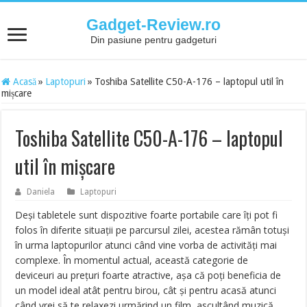
Gadget-Review.ro
Din pasiune pentru gadgeturi
Acasă
»
Laptopuri
»
Toshiba Satellite C50-A-176 – laptopul util în
mișcare
Toshiba Satellite C50-A-176 – laptopul
util în mișcare
Daniela
Laptopuri
Deși tabletele sunt dispozitive foarte portabile care îți pot fi
folos în diferite situații pe parcursul zilei, acestea rămân totuși
în urma laptopurilor atunci când vine vorba de activități mai
complexe. În momentul actual, această categorie de
deviceuri au prețuri foarte atractive, așa că poți beneficia de
un model ideal atât pentru birou, cât și pentru acasă atunci
când vrei să te relaxezi urmărind un film, ascultând muzică