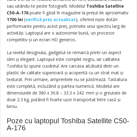
sau uitându-te peste fotografii. Modelul
Toshiba Satellite
C50-A-176
poate fi găsit în magazine la preţul de aproximativ
1700
lei
(
verifică preț actualizat
), oferind nişte dotări
performante pentru acest preţ, potrivite unui spectru larg de
activităţi. Laptopul are o autonomie bună, un procesor
competitiv şi un ecran HD generos.
La nivelul designului, gadgetul se remarcă printr-un aspect
slim și elegant. Laptopul este complet negru, iar calitatea
Toshiba își spune cuvântul. Are carcasa alcătuită dintr-un
plastic de calitate superioară și acoperită cu un strat mat și
texturat. Prin urmare, amprentele nu se păstrează. Tastatura
este completă, incluzând și partea numerică. Modelul are
dimensiunile de 380 x 30.8 – 33.3 x 242 mm și o greutate de
doar 2.3 kg, putând fi foarte ușor transportat între casă și
birou.
Poze cu laptopul Toshiba Satellite C50-
A-176