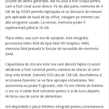
jocurile de ultimă generaţie, dar nu ăsta a fost scopul pentru
care a fost creat acest device. Pe de altă parte, memoria de 4
GB de tip DDR3 permite laptopului să se descurce de minune
prin aplicaţiile de bază de tip office, navigare pe internet sau
alte programe uzuale. La nevoie, memoria poate fi
suplimentată până la 16 GB.
Placa video, aşa cum era de aşteptat, este integrată,
procesorul video fiind de tipul Intel HD Graphics 4400,
memoria fiind preluată în funcţie de necesităţi din memoria
RAM.
Capacitatea de stocare este cea care denotă faptul că acest
ultrabook a fost construit pentru oamenii de afaceri al căror
timp este limitat. Datorită SSD-ului de 128 GB, deschiderea şi
accesarea fişierelor se va face aproape instantaneu. Nici
autonomia nu poate fi ignorată, cele 10 ore oferite de Bateria
Li Ion cu 4 celule fiind suficiente pentru o zi de lucru departe
de birou sau de surse de alimentare.
Are disponibilă o placă Wireless integrată pentru conectarea la