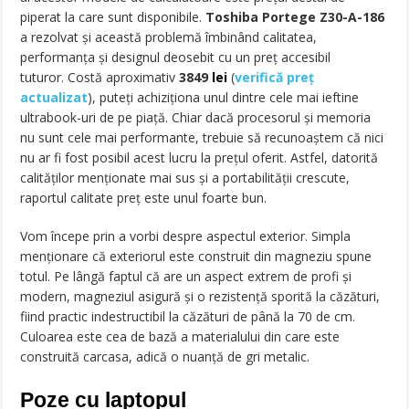
piperat la care sunt disponibile.
Toshiba Portege Z30-A-186
a rezolvat şi această problemă îmbinând calitatea,
performanţa şi designul deosebit cu un preţ accesibil
tuturor. Costă aproximativ
3849
lei
(
verifică preț
actualizat
)
, puteţi achiziţiona unul dintre cele mai ieftine
ultrabook-uri de pe piaţă. Chiar dacă procesorul şi memoria
nu sunt cele mai performante, trebuie să recunoaştem că nici
nu ar fi fost posibil acest lucru la preţul oferit. Astfel, datorită
calităţilor menţionate mai sus şi a portabilităţii crescute,
raportul calitate preţ este unul foarte bun.
Vom începe prin a vorbi despre aspectul exterior. Simpla
menţionare că exteriorul este construit din magneziu spune
totul. Pe lângă faptul că are un aspect extrem de profi şi
modern, magneziul asigură şi o rezistenţă sporită la căzături,
fiind practic indestructibil la căzături de până la 70 de cm.
Culoarea este cea de bază a materialului din care este
construită carcasa, adică o nuanţă de gri metalic.
Poze cu laptopul