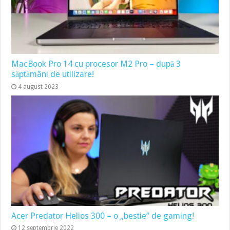
MacBook Pro 14 cu procesor M2 Pro – după 3
săptămâni de utilizare!
4 august 2023
Acer Predator Helios 300 – o „bestie” de gaming!
12 septembrie 2022