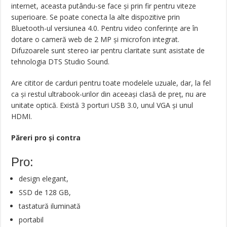
internet, aceasta putându-se face şi prin fir pentru viteze
superioare. Se poate conecta la alte dispozitive prin
Bluetooth-ul versiunea 4.0. Pentru video conferinţe are în
dotare o cameră web de 2 MP şi microfon integrat.
Difuzoarele sunt stereo iar pentru claritate sunt asistate de
tehnologia DTS Studio Sound.
Are cititor de carduri pentru toate modelele uzuale, dar, la fel
ca şi restul ultrabook-urilor din aceeaşi clasă de preţ, nu are
unitate optică. Există 3 porturi USB 3.0, unul VGA şi unul
HDMI.
Păreri pro şi contra
Pro:
design elegant,
SSD de 128 GB,
tastatură iluminată
portabil