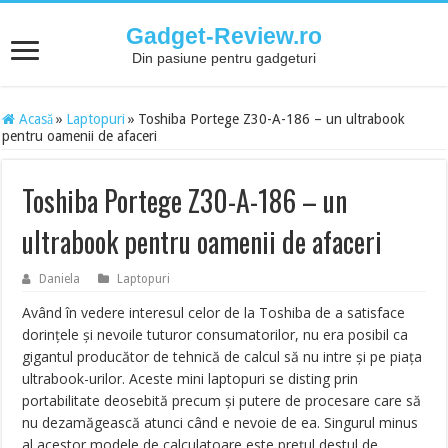
Gadget-Review.ro
Din pasiune pentru gadgeturi
Acasă
»
Laptopuri
»
Toshiba Portege Z30-A-186 – un ultrabook
pentru oamenii de afaceri
Toshiba Portege Z30-A-186 – un
ultrabook pentru oamenii de afaceri
Daniela
Laptopuri
Având în vedere interesul celor de la Toshiba de a satisface
dorinţele şi nevoile tuturor consumatorilor, nu era posibil ca
gigantul producător de tehnică de calcul să nu intre şi pe piaţa
ultrabook-urilor. Aceste mini laptopuri se disting prin
portabilitate deosebită precum şi putere de procesare care să
nu dezamăgească atunci când e nevoie de ea. Singurul minus
al acestor modele de calculatoare este preţul destul de