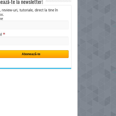
ează-te la newsletter!
i, review-uri, tutoriale, direct la tine în
ox.
me
*
il