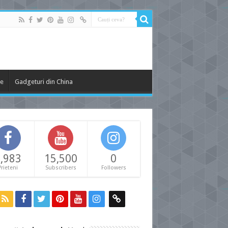
le
Gadgeturi din China
,983
15,500
0
Prieteni
Subscribers
Followers