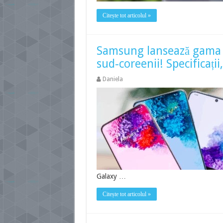
Citește tot articolul »
Samsung lansează gama G
sud-coreenii! Specificații,
Daniela
Galaxy …
Citește tot articolul »