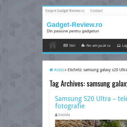
Despre Gadget-Review.ro
Contact
Gadget-Review.ro
Din pasiune pentru gadgeturi
Stiri
Ne-am jucat cu
La
Acasă
»
Etichetă:
samsung galaxy s20 Ultr
Tag Archives:
samsung galax
Samsung S20 Ultra – tele
fotografie
Daniela