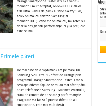
Abon
Orange Smartphone Tester iată că a venit și
momentul mult așteptat, review-ul lui Galaxy
Știr
s20 Ultra, vârful de gamă al serie Galaxy S20,
Inb
adică cel mai cel telefon Samsung al
Nu
momentului. Și când zic cel mai cel, mă refer nu
doar la design sau performanțe, ci și la preț, căci
este cel mai …
Ema
Primele păreri
De mai bine de o săptămână am pe mână un
Samsung S20 Ultra 5G oferit de Orange prin
programul Orange Smartphone Tester. Este o
senzație diferită față de ce mi-au mai oferit până
acum telefoanele Samsung. Mărimea ecranului,
suita de camere de pe spate și performanțele
exagerate mă fac să îl privesc diferit de alt
smartphone. Este mai mult decât …