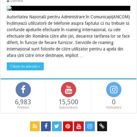
Daniela
Autoritatea Națională pentru Administrare în Comunicații(ANCOM)
înștiințează utilizatorii de telefonie asupra faptului că nu trebuie să
confunde apelurile efectuate în roaming internațional, cu cele
efectuate din România către alte țări, deoarece tarifarea lor se face
diferit, în funcție de fiecare furnizor. Serviciile de roaming
internațional sunt folosite de către utilizator pentru a apela din
afara țării către orice destinație, implicit …
Citește tot articolul »
6,983
15,500
0
Prieteni
Subscribers
Followers