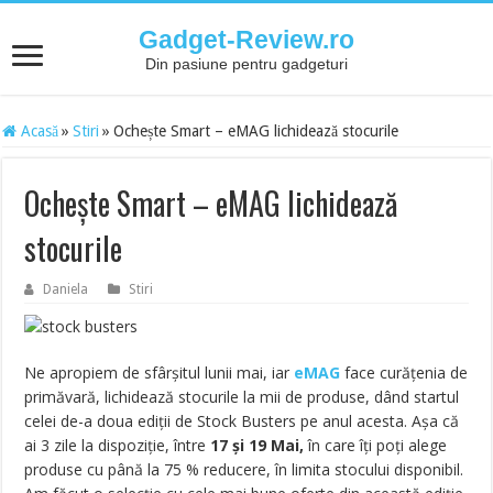
Gadget-Review.ro
Din pasiune pentru gadgeturi
Acasă
»
Stiri
»
Ochește Smart – eMAG lichidează stocurile
Ochește Smart – eMAG lichidează
stocurile
Daniela
Stiri
Ne apropiem de sfârșitul lunii mai, iar
eMAG
face curățenia de
primăvară, lichidează stocurile la mii de produse, dând startul
celei de-a doua ediții de Stock Busters pe anul acesta. Așa că
ai 3 zile la dispoziție, între
17 și 19
Mai,
în care îți poți alege
produse cu până la 75 % reducere, în limita stocului disponibil.