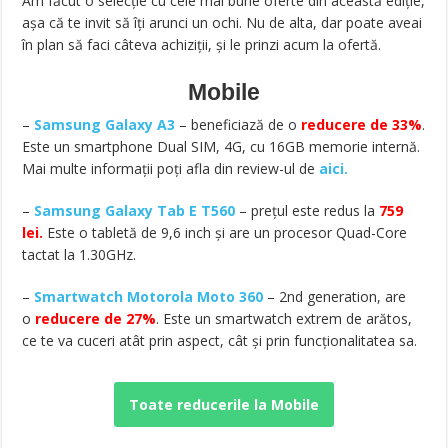
Am făcut o selecție cu cele mai bune oferte din această ediție,
așa că te invit să îți arunci un ochi. Nu de alta, dar poate aveai
în plan să faci câteva achiziții, și le prinzi acum la ofertă.
Mobile
–
Samsung Galaxy A3
– beneficiază de o
reducere de 33%
.
Este un smartphone Dual SIM, 4G, cu 16GB memorie internă.
Mai multe informații poți afla din review-ul de
aici.
–
Samsung Galaxy Tab E T560
– prețul este redus la
759
lei.
Este o tabletă de 9,6 inch și are un procesor Quad-Core
tactat la 1.30GHz.
–
Smartwatch Motorola Moto 360
– 2nd generation, are
o
reducere de 27%
. Este un smartwatch extrem de arătos,
ce te va cuceri atât prin aspect, cât și prin funcționalitatea sa.
Toate reducerile la Mobile