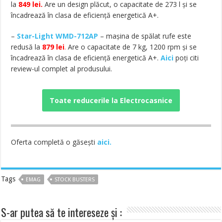
la
849 lei.
Are un design plăcut, o capacitate de 273 l și se
încadrează în clasa de eficiență energetică A+.
–
Star-Light WMD-712AP
– mașina de spălat rufe este
redusă la
879 lei
.
Are o capacitate de 7 kg, 1200 rpm și se
încadrează în clasa de eficiență energetică A+.
Aici
poți citi
review-ul complet al produsului.
Toate reducerile la Electrocasnice
Oferta completă o găsești
aici.
Tags
EMAG
STOCK BUSTERS
S-ar putea să te intereseze și :