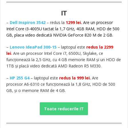
IT
–
Dell Inspiron 3542
– redus la
1299 lei.
Are un procesor
Intel Core i3-4005U tactat la 1,7 GHz, 4GB RAM, HDD de 500
GB, placa video dedicată NVIDIA GeForce 820 M de 2 GB.
–
Lenovo IdeaPad 300-15
– laptopul este
redus la 2299
lei
.
Are un procesor Intel Core i7, 6500U, Skylake, ce
funcționează la 2,5 GHz, cu 4 GB memorie RAM și un HDD de
1TB și placă video dedicată AMD Radeon R5 M330.
–
HP 255 G4
– laptopul este
redus la 999 lei.
Are
procesor A6-6310 ce funcționează la 1,8 GHz, HDD de 500
GB, și o memorie RAM de 4 GB.
Toate reducerile IT