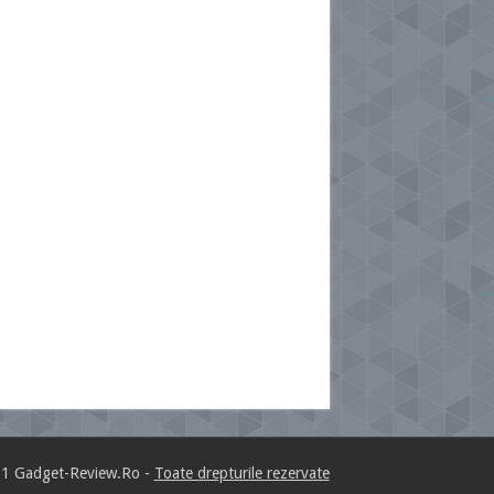
1 Gadget-Review.Ro -
Toate drepturile rezervate