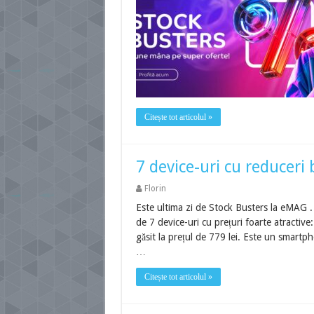
Citește tot articolul »
7 device-uri cu reduceri
Florin
Este ultima zi de Stock Busters la eMAG . P
de 7 device-uri cu prețuri foarte atractiv
găsit la prețul de 779 lei. Este un smar
…
Citește tot articolul »