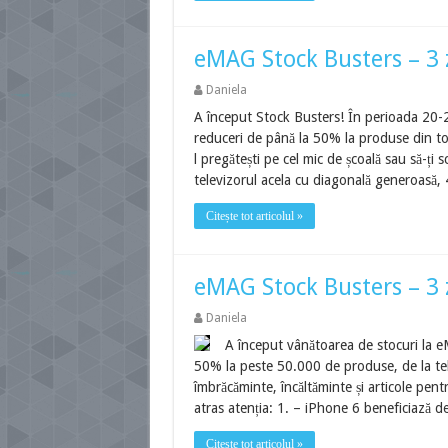
eMAG Stock Busters – 3 z
Daniela
A început Stock Busters! În perioada 20-
reduceri de până la 50% la produse din to
l pregătești pe cel mic de școală sau să-ți 
televizorul acela cu diagonală generoasă, 
Citește tot articolul »
eMAG Stock Busters – 3 z
Daniela
A început vânătoarea de stocuri la eM
50% la peste 50.000 de produse, de la tel
îmbrăcăminte, încăltăminte și articole pent
atras atenția: 1. – iPhone 6 beneficiază 
Citește tot articolul »