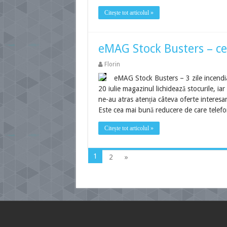
Citește tot articolul »
eMAG Stock Busters – ce
Florin
eMAG Stock Busters – 3 zile incendi
20 iulie magazinul lichidează stocurile, i
ne-au atras atenția câteva oferte interesan
Este cea mai bună reducere de care telef
Citește tot articolul »
1
2
»