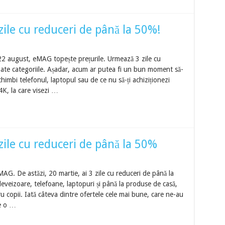
ile cu reduceri de până la 50%!
22 august, eMAG topește prețurile. Urmează 3 zile cu
ate categoriile. Așadar, acum ar putea fi un bun moment să-
schimbi telefonul, laptopul sau de ce nu să-ți achiziționezi
4K, la care visezi …
ile cu reduceri de până la 50%
AG. De astăzi, 20 martie, ai 3 zile cu reduceri de până la
eveizoare, telefoane, laptopuri și până la produse de casă,
ru copii. Iată câteva dintre ofertele cele mai bune, care ne-au
de o …