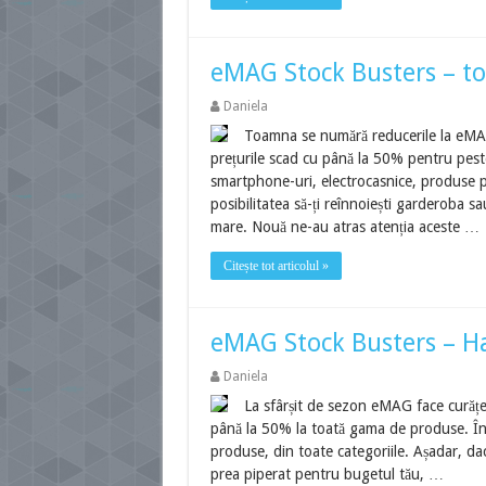
eMAG Stock Busters – to
Daniela
Toamna se numără reducerile la eMAG
prețurile scad cu până la 50% pentru pest
smartphone-uri, electrocasnice, produse p
posibilitatea să-ți reînnoiești garderoba sau
mare. Nouă ne-au atras atenția aceste …
Citește tot articolul »
eMAG Stock Busters – Hai
Daniela
La sfârșit de sezon eMAG face curățen
până la 50% la toată gama de produse. În
produse, din toate categoriile. Așadar, dacă
prea piperat pentru bugetul tău, …