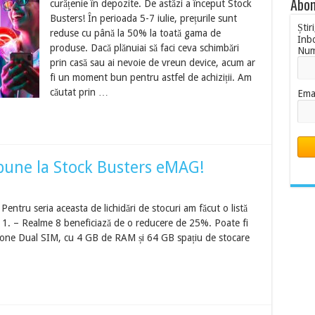
Abon
curățenie în depozite. De astăzi a început Stock
Busters! În perioada 5-7 iulie, prețurile sunt
Știr
reduse cu până la 50% la toată gama de
Inb
produse. Dacă plănuiai să faci ceva schimbări
Nu
prin casă sau ai nevoie de vreun device, acum ar
fi un moment bun pentru astfel de achiziții. Am
căutat prin …
Ema
 bune la Stock Busters eMAG!
entru seria aceasta de lichidări de stocuri am făcut o listă
e: 1. – Realme 8 beneficiază de o reducere de 25%. Poate fi
tphone Dual SIM, cu 4 GB de RAM și 64 GB spațiu de stocare