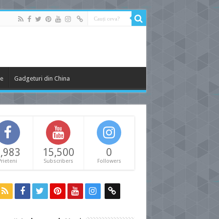
le
Gadgeturi din China
,983
15,500
0
Prieteni
Subscribers
Followers