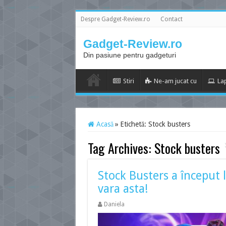
Despre Gadget-Review.ro
Contact
Gadget-Review.ro
Din pasiune pentru gadgeturi
Stiri
Ne-am jucat cu
La
Acasă
»
Etichetă:
Stock busters
Tag Archives:
Stock busters
Stock Busters a început
vara asta!
Daniela