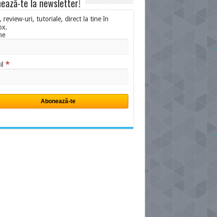
ează-te la newsletter!
i, review-uri, tutoriale, direct la tine în
ox.
me
*
il