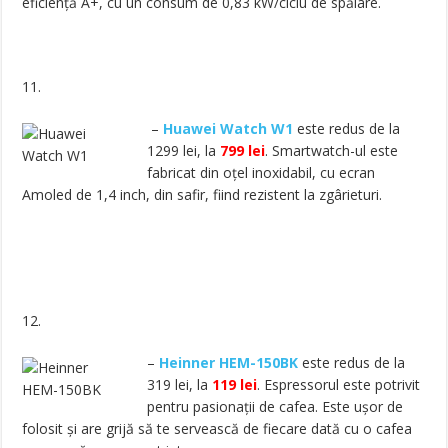
eficiență A+, cu un consum de 0,83 kW/ciclu de spălare.
11.
–
Huawei Watch W1
este redus de la
1299 lei, la
799 lei
. Smartwatch-ul este
fabricat din oțel inoxidabil, cu ecran
Amoled de 1,4 inch, din safir, fiind rezistent la zgârieturi.
12.
–
Heinner HEM-150BK
este redus de la
319 lei, la
119 lei
. Espressorul este potrivit
pentru pasionații de cafea. Este ușor de
folosit și are grijă să te servească de fiecare dată cu o cafea