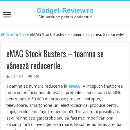
Gadget-Review.ro
Din pasiune pentru gadgeturi
Acasă
»
Stiri
»
eMAG Stock Busters – toamna se vânează reducerile!
eMAG Stock Busters – toamna se
vânează reducerile!
Daniela
Stiri
Toamna se numără reducerile la
eMAG
. A început vânătoarea
reducerilor! Începând de astăzi, prețurile scad cu până la 50%
pentru peste 50.000 de produse precum: laptopuri,
televizoare, smartphone-uri, electrocasnice, produse pentru
copii, produse de îngrijire personală. Tot acum ai posibilitatea
să-ți reînnoiești garderoba sau să faci mici modificări prin
locuință fără o investiție prea mare. Nouă ne-au atras atenția