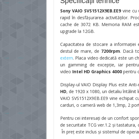
Specificații tehnice
Sony VAIO SVS1512X9EB.EE9
vine cu
rapid în desfăşurarea activităţilor. Pr
cache de 3072 KB. Memoria RAM este
upgrade la 12GB.
Capacitatea de stocare a informaţiei
destul de mare, de
7200rpm
. Dacă to
extern
. Placa video dedicată este un c
un gamming de excepţie, iar pentru a
video
Intel HD Graphics 4000
pentru c
Display-ul VAIO Display Plus este Anti-
HD
, de 1920 x 1080, un detaliu întâlnit
VAIO SVS1512X9EB.EE9 vine echipat cu
carduri, o cameră web de 1,3mp, 2 por
Pentru cei interesaţi de un confort spor
de securitate TCG ver.1.2 şi tastatura, 
În preţ este inclus şi sistemul de oper