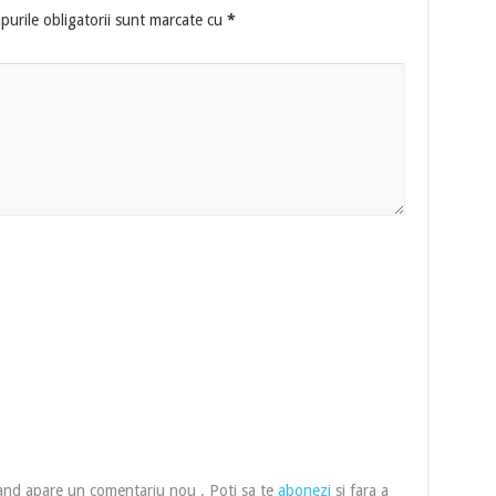
urile obligatorii sunt marcate cu
*
cand apare un comentariu nou . Poti sa te
abonezi
si fara a