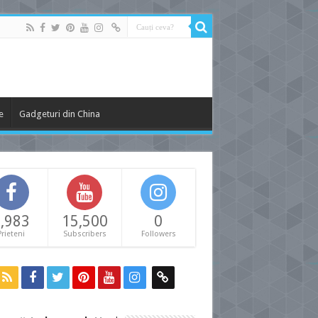
e
Gadgeturi din China
,983
15,500
0
Prieteni
Subscribers
Followers