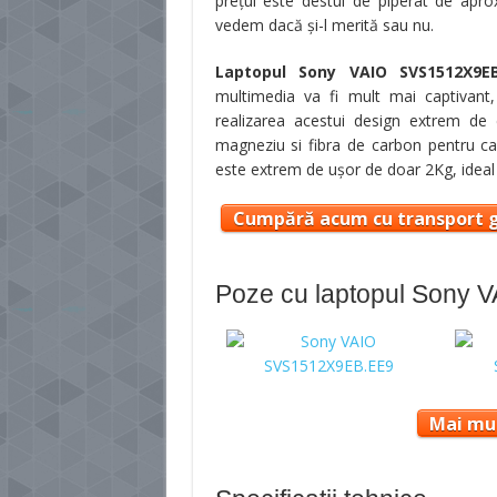
preţul este destul de piperat de apr
vedem dacă şi-l merită sau nu.
Laptopul Sony VAIO SVS1512X9EB
multimedia va fi mult mai captivant, 
realizarea acestui design extrem de e
magneziu si fibra de carbon pentru c
este extrem de uşor de doar 2Kg, ideal p
Cumpără acum cu transport g
Poze cu laptopul Sony
Mai mul