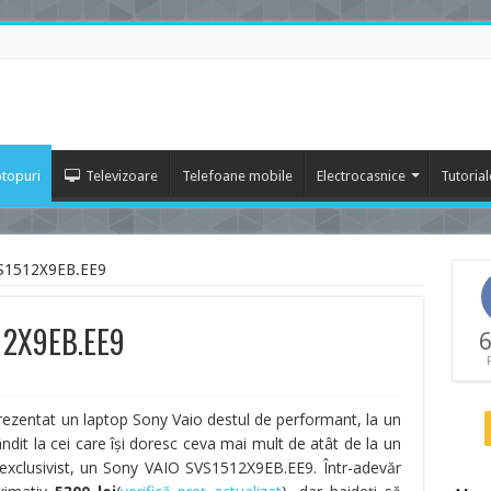
topuri
Televizoare
Telefoane mobile
Electrocasnice
Tutorial
VS1512X9EB.EE9
12X9EB.EE9
6
 prezentat un laptop Sony Vaio destul de performant, la un
dit la cei care îşi doresc ceva mai mult de atât de la un
exclusivist, un Sony VAIO SVS1512X9EB.EE9. Într-adevăr