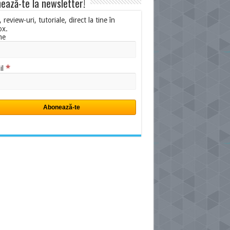
ează-te la newsletter!
i, review-uri, tutoriale, direct la tine în
ox.
me
*
il