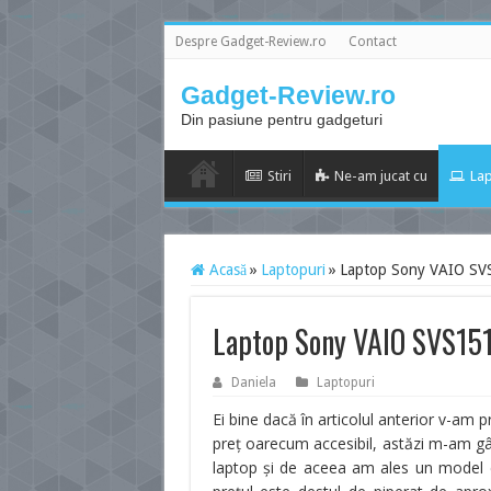
Despre Gadget-Review.ro
Contact
Gadget-Review.ro
Din pasiune pentru gadgeturi
Stiri
Ne-am jucat cu
Lap
Acasă
»
Laptopuri
»
Laptop Sony VAIO S
Laptop Sony VAIO SVS15
Daniela
Laptopuri
Ei bine dacă în articolul anterior v-am
preţ oarecum accesibil, astăzi m-am gân
laptop şi de aceea am ales un model 