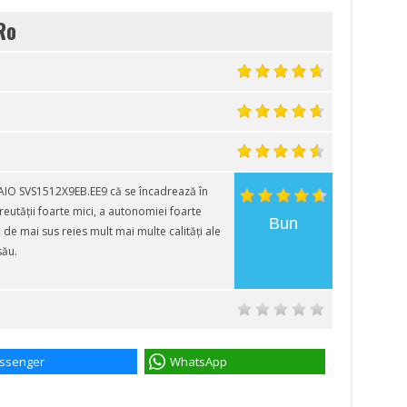
Ro
AIO SVS1512X9EB.EE9 că se încadrează în
eutăţii foarte mici, a autonomiei foarte
Bun
ul de mai sus reies mult mai multe calităţi ale
său.
ssenger
WhatsApp