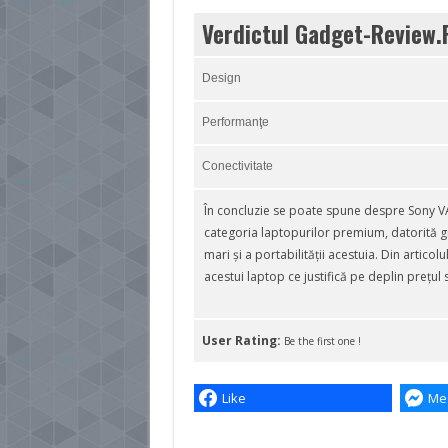
Verdictul Gadget-Review.
Design
Performanţe
Conectivitate
În concluzie se poate spune despre Sony V
categoria laptopurilor premium, datorită gr
mari şi a portabilităţii acestuia. Din articol
acestui laptop ce justifică pe deplin preţul 
User Rating:
Be the first one !
Like
Me