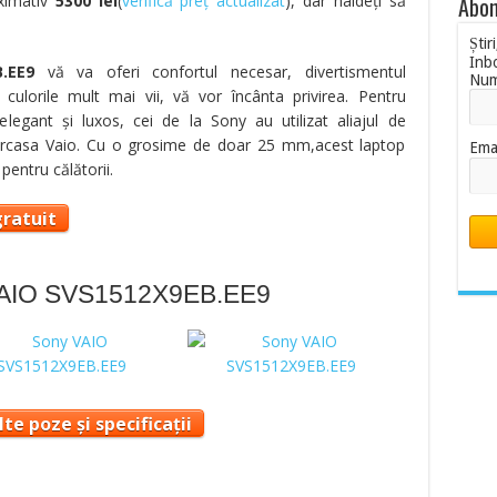
oximativ
5300 lei
(
verifică preț actualizat
), dar haideţi să
Abon
Știr
Inb
.EE9
vă va oferi confortul necesar, divertismentul
Nu
culorile mult mai vii, vă vor încânta privirea. Pentru
legant şi luxos, cei de la Sony au utilizat aliajul de
arcasa Vaio. Cu o grosime de doar 25 mm,acest laptop
Ema
entru călătorii.
ratuit
 VAIO SVS1512X9EB.EE9
te poze și specificații