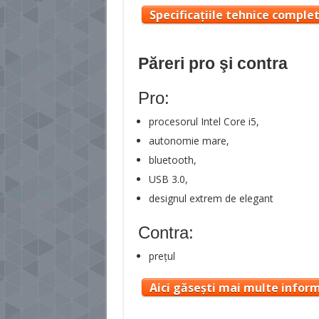
Specificațiile tehnice comple
Păreri pro şi contra
Pro:
procesorul Intel Core i5,
autonomie mare,
bluetooth,
USB 3.0,
designul extrem de elegant
Contra:
preţul
Aici găsești mai multe inform