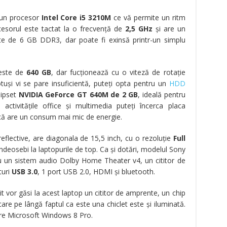
 un procesor
Intel Core i5 3210M
ce vă permite un ritm
ocesorul este tactat la o frecvenţă de
2,5 GHz
şi are un
 de 6 GB DDR3, dar poate fi exinsă printr-un simplu
 este de
640 GB
, dar fucţionează cu o viteză de rotaţie
tuşi vi se pare insuficientă, puteţi opta pentru un
HDD
hipset
NVIDIA GeForce GT 640M de 2 GB
, ideală pentru
ctivităţile office şi multimedia puteţi încerca placa
ă are un consum mai mic de energie.
reflective, are diagonala de 15,5 inch, cu o rezoluţie
Full
 îndeosebi la laptopurile de top. Ca şi dotări, modelul Sony
 un sistem audio Dolby Home Theater v4, un cititor de
turi
USB 3.0
, 1 port USB 2.0, HDMI şi bluetooth.
it vor găsi la acest laptop un cititor de amprente, un chip
care pe lângă faptul ca este una chiclet este şi iluminată.
are Microsoft Windows 8 Pro.