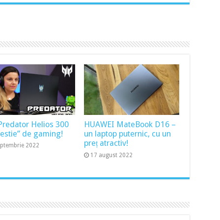
Predator Helios 300
HUAWEI MateBook D16 –
bestie” de gaming!
un laptop puternic, cu un
preț atractiv!
eptembrie 2022
17 august 2022