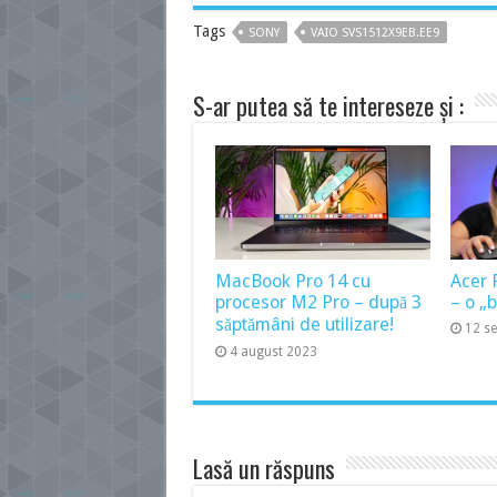
Tags
SONY
VAIO SVS1512X9EB.EE9
S-ar putea să te intereseze și :
MacBook Pro 14 cu
Acer 
procesor M2 Pro – după 3
– o „
săptămâni de utilizare!
12 s
4 august 2023
Lasă un răspuns