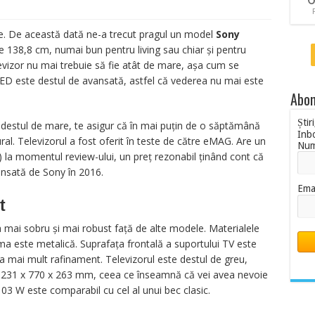
te. De această dată ne-a trecut pragul un model
Sony
e 138,8 cm, numai bun pentru living sau chiar și pentru
elevizor nu mai trebuie să fie atât de mare, așa cum se
 este destul de avansată, astfel că vederea nu mai este
Abon
Știr
a destul de mare, te asigur că în mai puțin de o săptămână
Inb
ural. Televizorul a fost oferit în teste de către eMAG. Are un
Nu
) la momentul review-ului, un preț rezonabil ținând cont că
nsată de Sony în 2016.
Ema
t
a mai sobru și mai robust față de alte modele. Materialele
ama este metalică. Suprafața frontală a suportului TV este
da mai mult rafinament. Televizorul este destul de greu,
 1231 x 770 x 263 mm, ceea ce înseamnă că vei avea nevoie
3 W este comparabil cu cel al unui bec clasic.