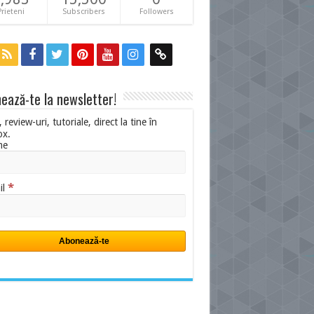
Prieteni
Subscribers
Followers
ează-te la newsletter!
i, review-uri, tutoriale, direct la tine în
ox.
me
*
il