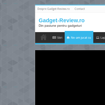
Despre Gadget-Review.ro
Contact
Gadget-Review.ro
Din pasiune pentru gadgeturi
Stiri
Ne-am jucat cu
Lap