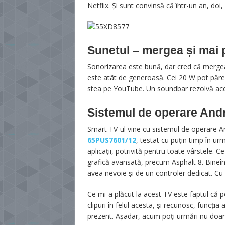
Netflix. Și sunt convinsă că într-un an, doi, 
Sunetul – mergea și mai 
Sonorizarea este bună, dar cred că mergea
este atât de generoasă. Cei 20 W pot părea 
stea pe YouTube. Un soundbar rezolvă ace
Sistemul de operare And
Smart TV-ul vine cu sistemul de operare An
65PUS7601/12
, testat cu puțin timp în 
aplicații, potrivită pentru toate vârstele. Ce
grafică avansată, precum Asphalt 8. Bineîn
avea nevoie și de un controler dedicat. Cu
Ce mi-a plăcut la acest TV este faptul că 
clipuri în felul acesta, și recunosc, funcția
prezent. Așadar, acum poți urmări nu doar 