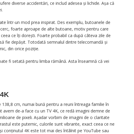
ere diverse accidentări, ce includ adesea și lichide. Așa că
i.
onate într-un mod prea inspirat. Des exemplu, butoanele de
i cerc, foarte aproape de alte butoane, motiv pentru care
ceea ce îți dorești. Foarte probabil ca după câteva zile de
ct să fie depășit. Totodată semnalul dintre telecomandă și
nic, din orice poziție.
oate fi setată pentru limba rămână. Asta înseamnă că vei
 4K
 138,8 cm, numai bună pentru a reuni întreaga familie în
 cât avem de-a face cu un TV 4K, ce redă imagini demne de
ilioane de pixeli. Așadar vorbim de imagini de o claritate
stul este puternic, culorile sunt vibrante, exact ceea ce ne
și conținutul 4K este tot mai des întâlnit pe YouTube sau