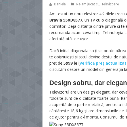
Daniela
Ne-am jucat cu
,
Televizoare
Am testat un nou televizor 4K zilele trecu
Bravia 55XD8577
, un TV cu o diagonală d
dormitor. Deja distanța dintre privire și t
recomanda acum ceva timp. Tehnologia LED
afectată atât de ușor.
Dacă inițial diagonala sa ți se poate păre
te obișnuiești și totul devine destul de nat
preț de
5999 lei
(
verifică preț actualizat
discutăm despre un model din generația la
Design sobru, dar elegan
Televizorul are un design elegant, dar cev
folosite sunt de o calitate foarte bună. R
acoperită de o parte metalică, pentru a-i 
cântărește 18,6 kg și are dimensiunile de
de ajutor pentru a-l monta. Consumul de 10