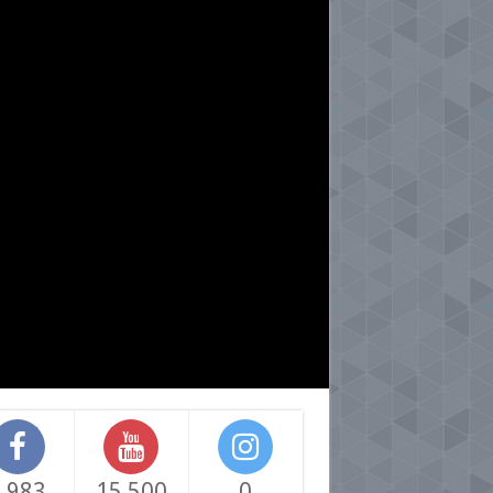
,983
15,500
0