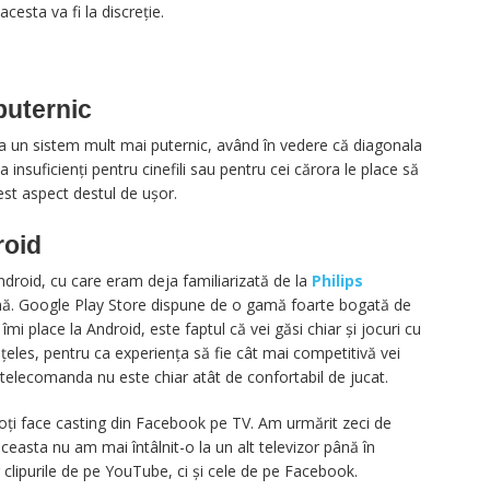
acesta va fi la discreție.
puternic
 un sistem mult mai puternic, având în vedere că diagonala
insuficienți pentru cinefili sau pentru cei cărora le place să
st aspect destul de ușor.
roid
droid, cu care eram deja familiarizată de la
Philips
urmă. Google Play Store dispune de o gamă foarte bogată de
 îmi place la Android, este faptul că vei găsi chiar și jocuri cu
țeles, pentru ca experiența să fie cât mai competitivă vei
 telecomanda nu este chiar atât de confortabil de jucat.
poți face casting din Facebook pe TV. Am urmărit zeci de
 aceasta nu am mai întâlnit-o la un alt televizor până în
clipurile de pe YouTube, ci și cele de pe Facebook.