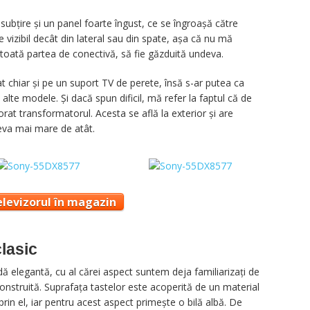
 subțire și un panel foarte îngust, ce se îngroașă către
 vizibil decât din lateral sau din spate, așa că nu mă
toată partea de conectivă, să fie găzduită undeva.
t chiar și pe un suport TV de perete, însă s-ar putea ca
 alte modele. Și dacă spun dificil, mă refer la faptul că de
rat transformatorul. Acesta se află la exterior și are
ceva mai mare de atât.
elevizorul în magazin
lasic
 elegantă, cu al cărei aspect suntem deja familiarizați de
construită. Suprafața tastelor este acoperită de un material
prin el, iar pentru acest aspect primește o bilă albă. De