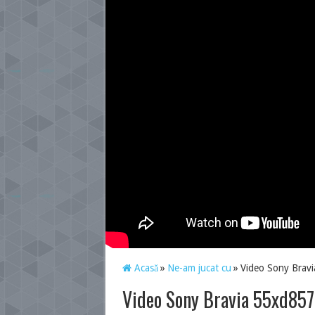
Acasă
»
Ne-am jucat cu
»
Video Sony Bravi
Video Sony Bravia 55xd8577