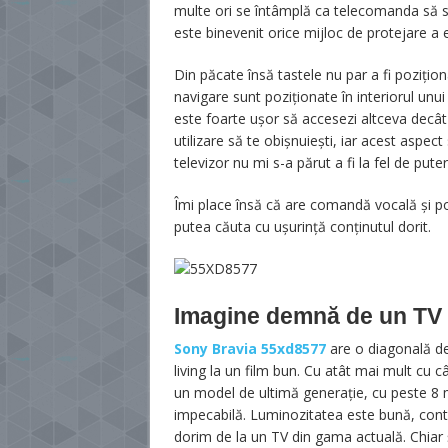
multe ori se întâmplă ca telecomanda să suf
este binevenit orice mijloc de protejare a e
Din păcate însă tastele nu par a fi poziți
navigare sunt poziționate în interiorul unu
este foarte ușor să accesezi altceva decât 
utilizare să te obișnuiești, iar acest aspe
televizor nu mi s-a părut a fi la fel de puter
Îmi place însă că are comandă vocală și p
putea căuta cu ușurință conținutul dorit.
Imagine demnă de un TV
Sony Bravia 55xd8577
are o diagonală de
living la un film bun. Cu atât mai mult cu
un model de ultimă generație, cu peste 8 m
impecabilă. Luminozitatea este bună, contra
dorim de la un TV din gama actuală. Chiar 