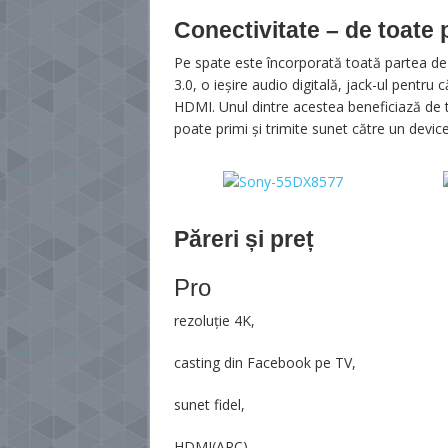
Conectivitate – de toate p
Pe spate este încorporată toată partea de c
3.0, o ieșire audio digitală, jack-ul pentru c
HDMI. Unul dintre acestea beneficiază de
poate primi și trimite sunet către un devic
Păreri și preț
Pro
rezoluție 4K,
casting din Facebook pe TV,
sunet fidel,
HDMI(ARC),