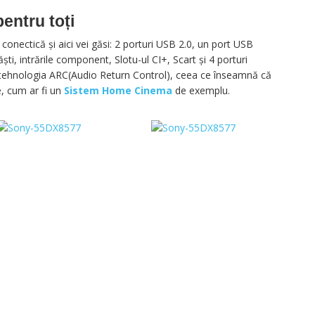
entru toți
onectică și aici vei găsi: 2 porturi USB 2.0, un port USB
ăști, intrările component, Slotu-ul CI+, Scart și 4 porturi
 tehnologia ARC(Audio Return Control), ceea ce înseamnă că
e, cum ar fi un
Sistem Home Cinema
de exemplu.