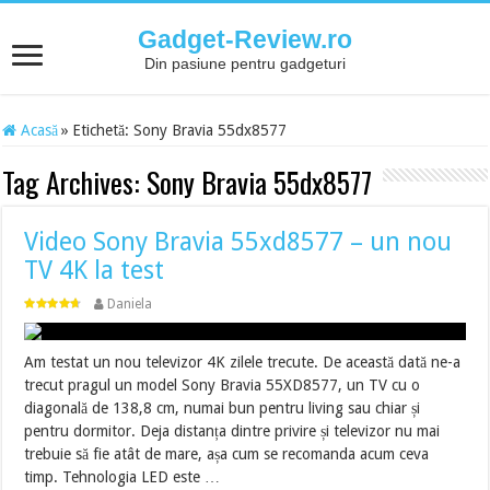
Gadget-Review.ro
Din pasiune pentru gadgeturi
Acasă
»
Etichetă:
Sony Bravia 55dx8577
Tag Archives:
Sony Bravia 55dx8577
Video Sony Bravia 55xd8577 – un nou
TV 4K la test
Daniela
Am testat un nou televizor 4K zilele trecute. De această dată ne-a
trecut pragul un model Sony Bravia 55XD8577, un TV cu o
diagonală de 138,8 cm, numai bun pentru living sau chiar și
pentru dormitor. Deja distanța dintre privire și televizor nu mai
trebuie să fie atât de mare, așa cum se recomanda acum ceva
timp. Tehnologia LED este …