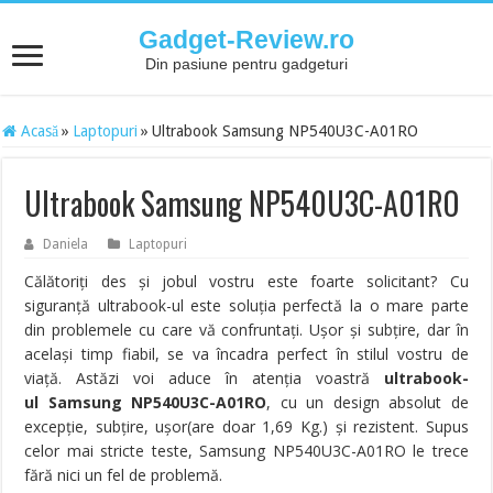
Gadget-Review.ro
Din pasiune pentru gadgeturi
Acasă
»
Laptopuri
»
Ultrabook Samsung NP540U3C-A01RO
Ultrabook Samsung NP540U3C-A01RO
Daniela
Laptopuri
Călătoriţi des şi jobul vostru este foarte solicitant? Cu
siguranţă ultrabook-ul este soluţia perfectă la o mare parte
din problemele cu care vă confruntaţi. Uşor şi subţire, dar în
acelaşi timp fiabil, se va încadra perfect în stilul vostru de
viaţă. Astăzi voi aduce în atenţia voastră
ultrabook-
ul
Samsung NP540U3C-A01RO
, cu un design absolut de
excepţie, subţire, uşor(are doar 1,69 Kg.) şi rezistent. Supus
celor mai stricte teste, Samsung NP540U3C-A01RO le trece
fără nici un fel de problemă.