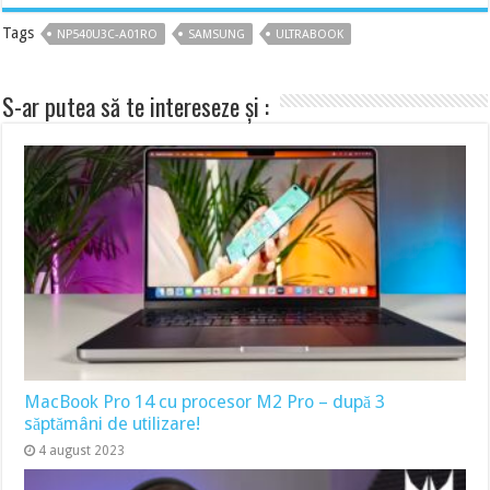
Tags
NP540U3C-A01RO
SAMSUNG
ULTRABOOK
S-ar putea să te intereseze și :
MacBook Pro 14 cu procesor M2 Pro – după 3
săptămâni de utilizare!
4 august 2023