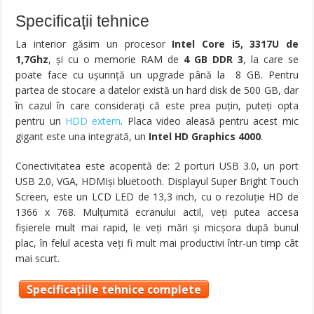
Specificații tehnice
La interior găsim un procesor
Intel Core i5, 3317U de
1,7Ghz
, şi cu o memorie RAM de
4 GB DDR 3
, la care se
poate face cu uşurinţă un upgrade până la 8 GB. Pentru
partea de stocare a datelor există un hard disk de 500 GB, dar
în cazul în care consideraţi că este prea puţin, puteţi opta
pentru un
HDD extern
. Placa video aleasă pentru acest mic
gigant este una integrată, un
Intel HD Graphics 4000
.
Conectivitatea este acoperită de: 2 porturi USB 3.0, un port
USB 2.0, VGA, HDMIşi bluetooth. Displayul Super Bright Touch
Screen, este un LCD LED de 13,3 inch, cu o rezoluţie HD de
1366 x 768. Mulţumită ecranului actil, veţi putea accesa
fişierele mult mai rapid, le veţi mări şi micşora după bunul
plac, în felul acesta veţi fi mult mai productivi într-un timp cât
mai scurt.
Specificațiile tehnice complete