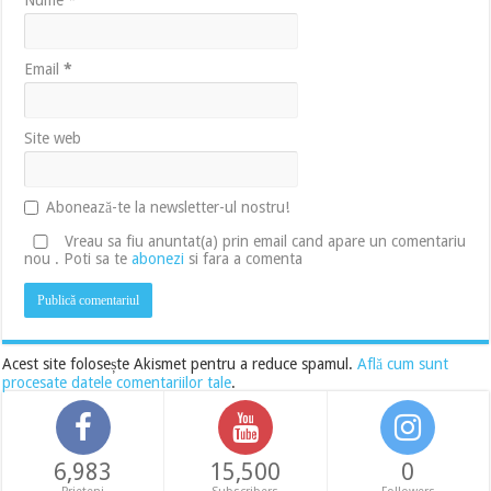
Nume
*
Email
*
Site web
Abonează-te la newsletter-ul nostru!
Vreau sa fiu anuntat(a) prin email cand apare un comentariu
nou . Poti sa te
abonezi
si fara a comenta
Acest site folosește Akismet pentru a reduce spamul.
Află cum sunt
procesate datele comentariilor tale
.
6,983
15,500
0