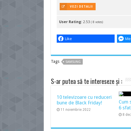
VEZI DETALII
User Rating:
2.53
(
8
votes)
Like
Me
Tags
SAMSUNG
S-ar putea să te intereseze și :
10 televizoare cu reduceri
Cum să
bune de Black Friday!
6 sfat
11 noiembrie 2022
8 de