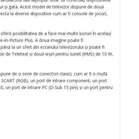
ui și gata. Acest model de televizor dispune de două
cta la diverse dispozitive cum ar fi console de jocuri,
oferă posibilitatea de a face mai multe lucruri în același
ure-in-Picture Plus. A doua imagine poate fi
ână la un sfert din ecranului televizorului și poate fi
cție de Teletext și două ieșiri pentru sunet (RMS) de 10 W,
ispune de o serie de conectori clasici, cum ar fi o mufă
re SCART (RGB), un port de intrare component, un port
, un port de intrare PC (D-Sub 15 pini) și un port pentru