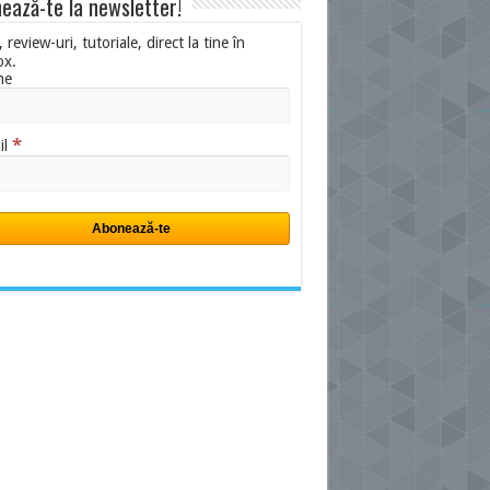
ează-te la newsletter!
i, review-uri, tutoriale, direct la tine în
ox.
me
*
il