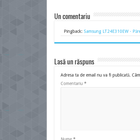
Un comentariu
Pingback:
Samsung LT24E310EW - Păreri
Lasă un răspuns
Adresa ta de email nu va fi publicată.
Câmp
Comentariu
*
Nume
*