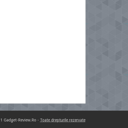
1 Gadget-Review.Ro -
Toate drepturile rezervate