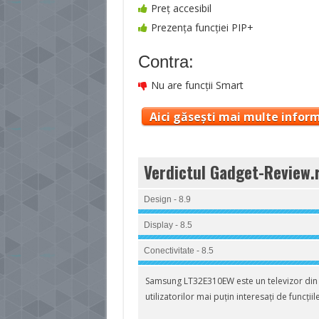
Preţ accesibil
Prezenţa funcţiei PIP+
Contra:
Nu are funcții Smart
Aici găsești mai multe inform
Verdictul Gadget-Review.
Design - 8.9
Display - 8.5
Conectivitate - 8.5
Samsung LT32E310EW este un televizor din 
utilizatorilor mai puțin interesați de funcțiil