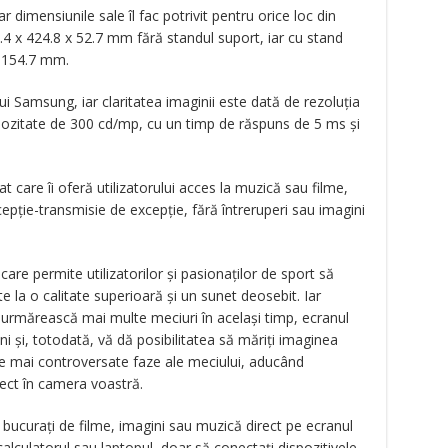
r dimensiunile sale îl fac potrivit pentru orice loc din
.4 x 424.8 x 52.7 mm fără standul suport, iar cu stand
x 154.7 mm.
 Samsung, iar claritatea imaginii este dată de rezoluția
inozitate de 300 cd/mp, cu un timp de răspuns de 5 ms și
 care îi oferă utilizatorului acces la muzică sau filme,
cepție-transmisie de excepție, fără întreruperi sau imagini
care permite utilizatorilor și pasionaților de sport să
 la o calitate superioară și un sunet deosebit. Iar
ă urmărească mai multe meciuri în același timp, ecranul
uni și, totodată, vă dă posibilitatea să măriți imaginea
ele mai controversate faze ale meciului, aducând
rect în camera voastră.
bucurați de filme, imagini sau muzică direct pe ecranul
 calculatorul sau laptopul, doar să conectați dispozitivele