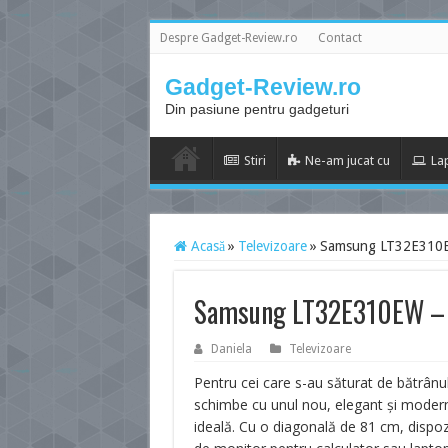
Despre Gadget-Review.ro
Contact
Gadget-Review.ro
Din pasiune pentru gadgeturi
Stiri
Ne-am jucat cu
La
Acasă
»
Televizoare
»
Samsung LT32E310EW –
Samsung LT32E310EW – e 
Daniela
Televizoare
Pentru cei care s-au săturat de bătrânul 
schimbe cu unul nou, elegant și moder
ideală. Cu o diagonală de 81 cm, dispozit