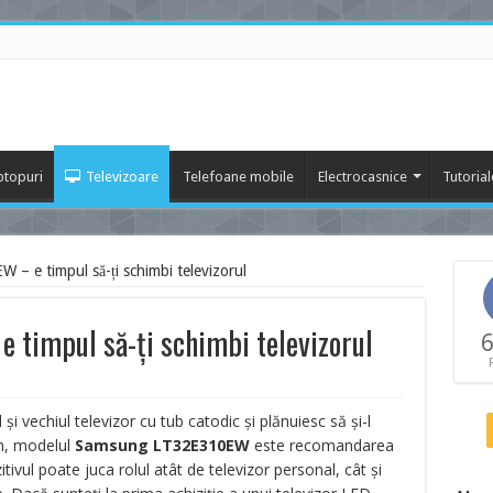
ptopuri
Televizoare
Telefoane mobile
Electrocasnice
Tutorial
 e timpul să-ți schimbi televizorul
timpul să-ți schimbi televizorul
6
și vechiul televizor cu tub catodic și plănuiesc să și-l
n, modelul
Samsung LT32E310EW
este recomandarea
ivul poate juca rolul atât de televizor personal, cât și