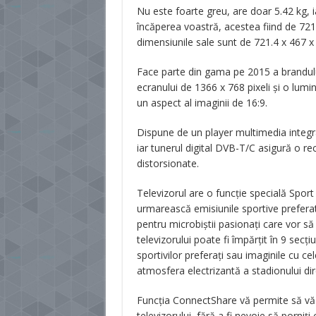
Nu este foarte greu, are doar 5.42 kg, ia
încăperea voastră, acestea fiind de 721
dimensiunile sale sunt de 721.4 x 467 
Face parte din gama pe 2015 a brandului
ecranului de 1366 x 768 pixeli și o lum
un aspect al imaginii de 16:9.
Dispune de un player multimedia integrat
iar tunerul digital DVB-T/C asigură o re
distorsionate.
Televizorul are o funcţie specială Sport 
urmarească emisiunile sportive preferate
pentru microbiștii pasionați care vor s
televizorului poate fi împărțit în 9 secți
sportivilor preferați sau imaginile cu c
atmosfera electrizantă a stadionului di
Funcția ConnectShare vă permite să vă 
televizorului, fără a fi nevoie să porniți