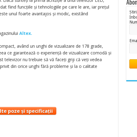
 Dacă sunteți la prima achiziție a unui televizor LED,
Abon
t fiind funcțiile și tehnologiile pe care le are, iar prețul
Știr
 este unul foarte avantajos și modic, existând
Inb
Nu
magazinului
Altex.
Ema
compact, având un unghi de vizualizare de 178 grade,
, ceea ce garantează o experiență de vizualizare comodă și
st televizor nu trebuie să vă faceți griji că veți vedea
ivit din orice unghi fără probleme și la o calitate
te poze și specificații