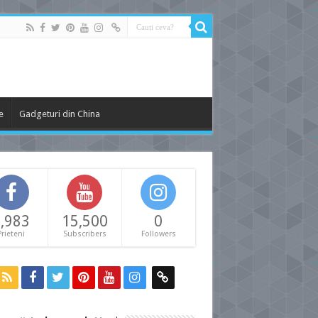
e
Gadgeturi din China
,983
15,500
0
Prieteni
Subscribers
Followers