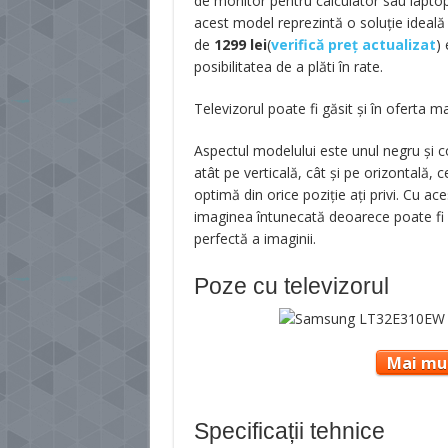
de monitor pentru calculator sau laptop.
acest model reprezintă o soluție ideală da
de
1299
lei
(
verifică preț actualizat
)
posibilitatea de a plăti în rate.
Televizorul poate fi găsit și în oferta 
Aspectul modelului este unul negru și 
atât pe verticală, cât și pe orizontală
optimă din orice poziție ați privi. Cu ace
imaginea întunecată deoarece poate fi pr
perfectă a imaginii.
Poze cu televizorul
Mai mul
Specificații tehnice