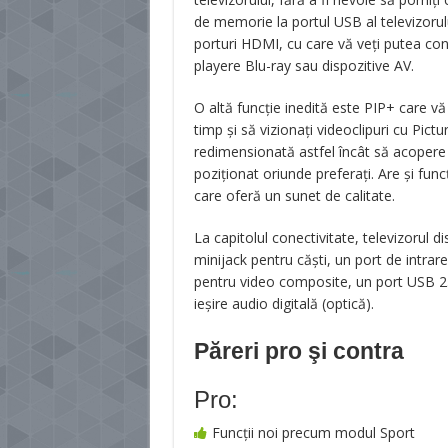
de memorie la portul USB al televizorul
porturi HDMI, cu care vă veți putea cone
playere Blu-ray sau dispozitive AV.
O altă funcție inedită este PIP+ care vă 
timp și să vizionați videoclipuri cu Pict
redimensionată astfel încât să acopere p
poziționat oriunde preferaţi. Are și fun
care oferă un sunet de calitate.
La capitolul conectivitate, televizorul d
minijack pentru căști, un port de intra
pentru video composite, un port USB 2.0
ieșire audio digitală (optică).
Păreri pro şi contra
Pro:
Funcţii noi precum modul Sport