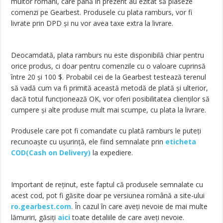
multor români, care până în prezent au ezitat să plaseze
comenzi pe Gearbest. Produsele cu plata ramburs, vor fi
livrate prin DPD și nu vor avea taxe extra la livrare.
Deocamdată, plata ramburs nu este disponibilă chiar pentru
orice produs, ci doar pentru comenzile cu o valoare cuprinsă
între 20 și 100 $. Probabil cei de la Gearbest testează terenul
să vadă cum va fi primită această metodă de plată și ulterior,
dacă totul funcționează OK, vor oferi posibilitatea clienților să
cumpere și alte produse mult mai scumpe, cu plata la livrare.
Produsele care pot fi comandate cu plată ramburs le puteți
recunoaște cu ușurință, ele fiind semnalate prin
eticheta
COD(Cash on Delivery)
la expediere.
Important de reținut, este faptul că produsele semnalate cu
acest cod, pot fi găsite doar pe versiunea română a site-ului
ro.gearbest.com
. În cazul în care aveți nevoie de mai multe
lămuriri, găsiți
aici
toate detaliile de care aveți nevoie.