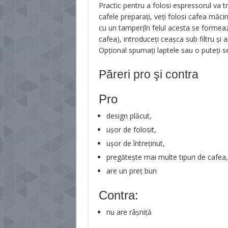
Practic pentru a folosi espressorul va t
cafele preparați, veți folosi cafea măci
cu un tamper(în felul acesta se formea
cafea), introduceți ceașca sub filtru și 
Opțional spumați laptele sau o puteți se
Păreri pro şi contra
Pro
design plăcut,
ușor de folosit,
ușor de întreținut,
pregătește mai multe tipuri de cafea,
are un preț bun
Contra:
nu are râșniță