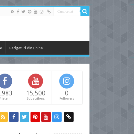
le
Gadgeturi din China
,983
15,500
0
Prieteni
Subscribers
Followers