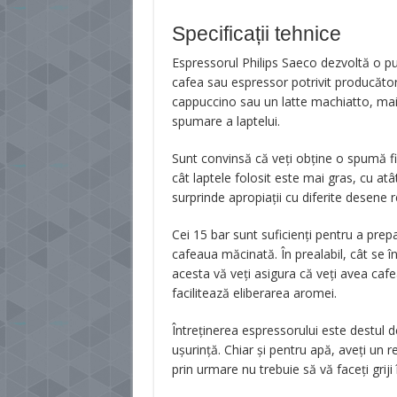
Specificații tehnice
Espressorul Philips Saeco dezvoltă o pu
cafea sau espressor potrivit producător
cappuccino sau un latte machiatto, mai
spumare a laptelui.
Sunt convinsă că veți obține o spumă fi
cât laptele folosit este mai gras, cu at
surprinde apropiații cu diferite desene 
Cei 15 bar sunt suficienți pentru a pre
cafeaua măcinată. În prealabil, cât se în
acesta vă veți asigura că veți avea caf
facilitează eliberarea aromei.
Întreținerea espressorului este destul 
ușurință. Chiar și pentru apă, aveți un r
prin urmare nu trebuie să vă faceți griji