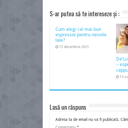
S-ar putea să te intereseze și :
Cum alegi cel mai bun
espressor pentru nevoile
tale?
15 decembrie 2021
De’Lo
– esp
cappu
15 o
Lasă un răspuns
Adresa ta de email nu va fi publicată.
Câmp
Comentariu
*