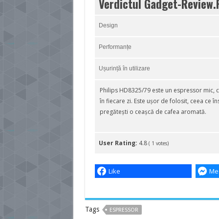
Verdictul Gadget-Review.
Design
Performanțe
Ușurință în utilizare
Philips HD8325/79 este un espressor mic, co
în fiecare zi. Este ușor de folosit, ceea ce 
pregătești o ceașcă de cafea aromată.
User Rating:
4.8
(
1
votes)
Like
Me
Tags
ESPRESSOR