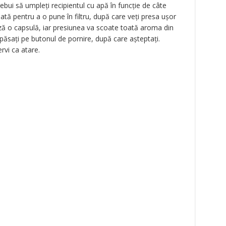
rebui să umpleți recipientul cu apă în funcție de câte
nată pentru a o pune în filtru, după care veți presa ușor
ză o capsulă, iar presiunea va scoate toată aroma din
apăsați pe butonul de pornire, după care așteptați.
rvi ca atare.