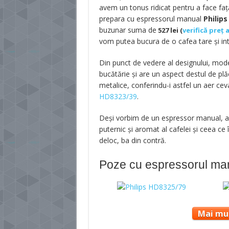
avem un tonus ridicat pentru a face faț
prepara cu espressorul manual
Philip
buzunar suma de
527 lei (
verifică preț 
vom putea bucura de o cafea tare și inte
Din punct de vedere al designului, mode
bucătărie și are un aspect destul de plă
metalice, conferindu-i astfel un aer ce
HD8323/39
.
Deși vorbim de un espressor manual, ac
puternic și aromat al cafelei și ceea ce 
deloc, ba din contră.
Poze cu espressorul ma
Mai mul