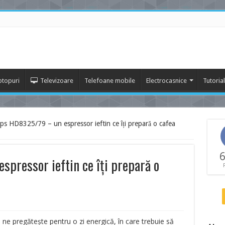
ptopuri
Televizoare
Telefoane mobile
Electrocasnice
Tutoria
ips HD8325/79 – un espressor ieftin ce îți prepară o cafea
6
spressor ieftin ce îți prepară o
e pregătește pentru o zi energică, în care trebuie să