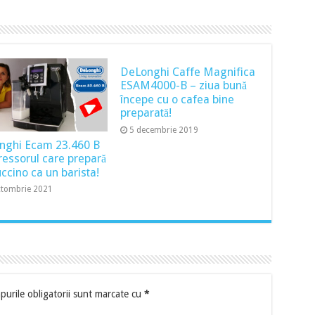
DeLonghi Caffe Magnifica
ESAM4000-B – ziua bună
începe cu o cafea bine
preparată!
5 decembrie 2019
nghi Ecam 23.460 B
ressorul care prepară
ccino ca un barista!
ctombrie 2021
urile obligatorii sunt marcate cu
*