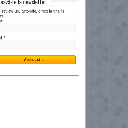
ează-te la newsletter!
i, review-uri, tutoriale, direct la tine în
ox.
me
*
il