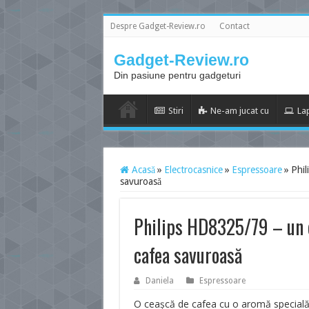
Despre Gadget-Review.ro
Contact
Gadget-Review.ro
Din pasiune pentru gadgeturi
Stiri
Ne-am jucat cu
La
Acasă
»
Electrocasnice
»
Espressoare
»
Phil
savuroasă
Philips HD8325/79 – un e
cafea savuroasă
Daniela
Espressoare
O ceașcă de cafea cu o aromă specială n