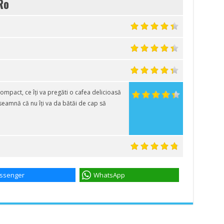
Ro
mpact, ce îți va pregăti o cafea delicioasă
înseamnă că nu îți va da bătăi de cap să
ssenger
WhatsApp