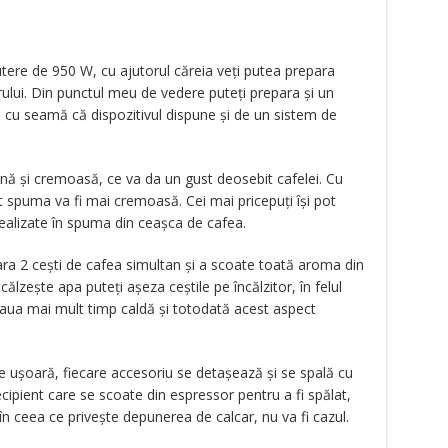
tere de 950 W, cu ajutorul căreia veți putea prepara
ului. Din punctul meu de vedere puteți prepara și un
 cu seamă că dispozitivul dispune și de un sistem de
nă și cremoasă, ce va da un gust deosebit cafelei. Cu
ât spuma va fi mai cremoasă. Cei mai pricepuți își pot
realizate în spuma din ceașca de cafea.
para 2 cești de cafea simultan și a scoate toată aroma din
călzește apa puteți așeza ceștile pe încălzitor, în felul
eaua mai mult timp caldă și totodată acest aspect
de ușoară, fiecare accesoriu se detașează și se spală cu
ecipient care se scoate din espressor pentru a fi spălat,
 în ceea ce privește depunerea de calcar, nu va fi cazul.