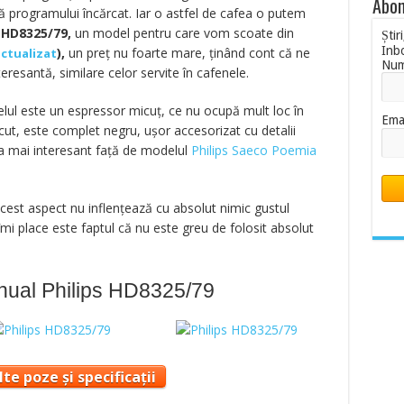
Abon
ă programului încărcat. Iar o astfel de cafea o putem
s HD8325/79,
un model pentru care vom scoate din
Știr
Inb
),
un preț nu foarte mare, ținând cont că ne
actualizat
Nu
resantă, similare celor servite în cafenele.
lul este un espressor micuț, ce nu ocupă mult loc în
Ema
cut, este complet negru, ușor accesorizat cu detalii
va mai interesant față de modelul
Philips Saeco Poemia
est aspect nu inflențează cu absolut nimic gustul
îmi place este faptul că nu este greu de folosit absolut
nual Philips HD8325/79
te poze și specificații