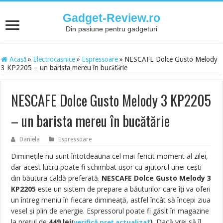
Gadget-Review.ro
Din pasiune pentru gadgeturi
Acasă
»
Electrocasnice
»
Espressoare
»
NESCAFE Dolce Gusto Melody
3 KP2205 – un barista mereu în bucătărie
NESCAFE Dolce Gusto Melody 3 KP2205
– un barista mereu în bucătărie
Daniela
Espressoare
Diminețile nu sunt întotdeauna cel mai fericit moment al zilei,
dar acest lucru poate fi schimbat ușor cu ajutorul unei cești
din băutura caldă preferată.
NESCAFE Dolce Gusto Melody 3
KP2205
este un sistem de prepare a băuturilor care îți va oferi
un întreg meniu în fiecare dimineață, astfel încât să începi ziua
vesel și plin de energie. Espressorul poate fi găsit în magazine
la prețul de
449
lei
t
)
. Dacă vrei să îl
(
verifică preț actualiza