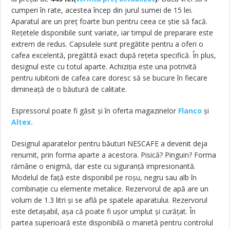
cumperi în rate, acestea încep din jurul sumei de 15 lei.
Aparatul are un preț foarte bun pentru ceea ce știe să facă.
Rețetele disponibile sunt variate, iar timpul de preparare este
extrem de redus. Capsulele sunt pregătite pentru a oferi o
cafea excelentă, pregătită exact după rețeta specifică. În plus,
designul este cu totul aparte. Achiziția este una potrivită
pentru iubitorii de cafea care doresc să se bucure în fiecare
dimineață de o băutură de calitate.
Espressorul poate fi găsit și în oferta magazinelor
Flanco
și
Altex.
Designul aparatelor pentru băuturi NESCAFE a devenit deja
renumit, prin forma aparte a acestora. Pisică? Pinguin? Forma
rămâne o enigmă, dar este cu siguranță impresionantă.
Modelul de față este disponibil pe roșu, negru sau alb în
combinație cu elemente metalice. Rezervorul de apă are un
volum de 1.3 litri și se află pe spatele aparatului. Rezervorul
este detașabil, așa că poate fi ușor umplut și curățat. În
partea superioară este disponibilă o manetă pentru controlul