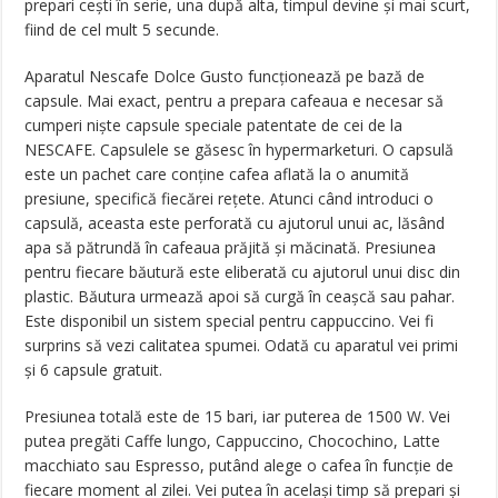
prepari cești în serie, una după alta, timpul devine și mai scurt,
fiind de cel mult 5 secunde.
Aparatul Nescafe Dolce Gusto funcționează pe bază de
capsule. Mai exact, pentru a prepara cafeaua e necesar să
cumperi niște capsule speciale patentate de cei de la
NESCAFE. Capsulele se găsesc în hypermarketuri. O capsulă
este un pachet care conține cafea aflată la o anumită
presiune, specifică fiecărei rețete. Atunci când introduci o
capsulă, aceasta este perforată cu ajutorul unui ac, lăsând
apa să pătrundă în cafeaua prăjită și măcinată. Presiunea
pentru fiecare băutură este eliberată cu ajutorul unui disc din
plastic. Băutura urmează apoi să curgă în ceașcă sau pahar.
Este disponibil un sistem special pentru cappuccino. Vei fi
surprins să vezi calitatea spumei. Odată cu aparatul vei primi
și 6 capsule gratuit.
Presiunea totală este de 15 bari, iar puterea de 1500 W. Vei
putea pregăti Caffe lungo, Cappuccino, Chocochino, Latte
macchiato sau Espresso, putând alege o cafea în funcție de
fiecare moment al zilei. Vei putea în același timp să prepari și