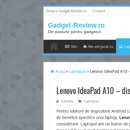
Despre Gadget-Review.ro
Contact
Gadget-Review.ro
Din pasiune pentru gadgeturi
Stiri
Ne-am jucat cu
Lap
Acasă
»
Laptopuri
»
Lenovo IdeaPad A10 – di
Lenovo IdeaPad A10 – disp
Daniela
Laptopuri
Pentru iubitorii de dispozitive Android c
de beneficii specifice unui laptop,
Leno
considerare. Laptopul are un buton de p