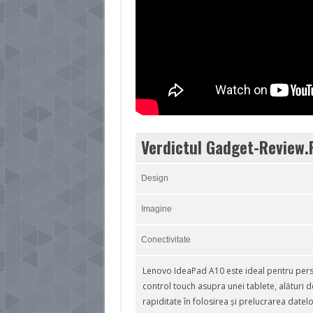
Verdictul Gadget-Review.
Design
Imagine
Conectivitate
Lenovo IdeaPad A10 este ideal pentru pers
control touch asupra unei tablete, alături
rapiditate în folosirea și prelucrarea date