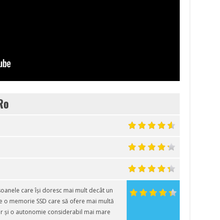
Ro
oanele care își doresc mai mult decât un
 de o memorie SSD care să ofere mai multă
lor și o autonomie considerabil mai mare