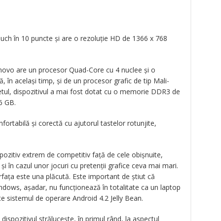
touch în 10 puncte și are o rezoluție HD de 1366 x 768
Lenovo are un procesor Quad-Core cu 4 nuclee și o
, în același timp, și de un procesor grafic de tip Mali-
l, dispozitivul a mai fost dotat cu o memorie DDR3 de
6 GB.
rtabilă și corectă cu ajutorul tastelor rotunjite,
pozitiv extrem de competitiv față de cele obișnuite,
și în cazul unor jocuri cu pretenții grafice ceva mai mari.
erfața este una plăcută. Este important de știut că
Windows, așadar, nu funcționează în totalitate ca un laptop
 sistemul de operare Android 4.2 Jelly Bean.
dispozitivul strălucește, în primul rând, la aspectul