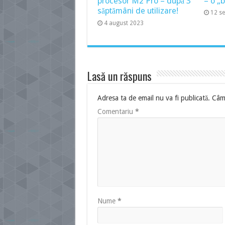
procesor M2 Pro – după 3
– o „
săptămâni de utilizare!
12 s
4 august 2023
Lasă un răspuns
Adresa ta de email nu va fi publicată.
Câmp
Comentariu
*
Nume
*