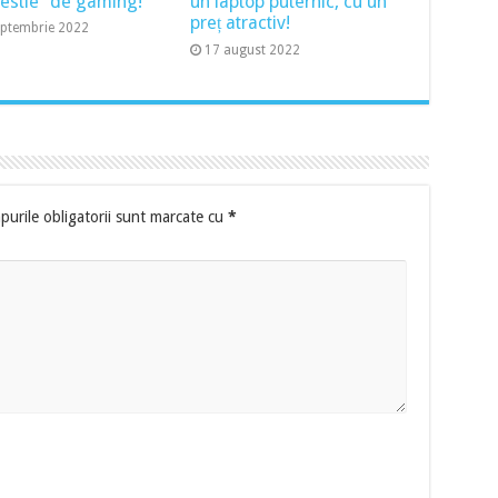
bestie” de gaming!
un laptop puternic, cu un
preț atractiv!
eptembrie 2022
17 august 2022
urile obligatorii sunt marcate cu
*