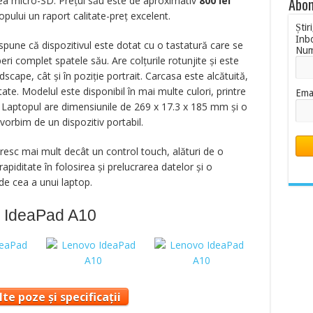
ea micro-SD. Prețul său este de aproximativ
800
lei
Abon
opului un raport calitate-preț excelent.
Știr
Inb
spune că dispozitivul este dotat cu o tastatură care se
Nu
i complet spatele său. Are colțurile rotunjite și este
dscape, cât și în poziție portrait. Carcasa este alcătuită,
itate. Modelul este disponibil în mai multe culori, printre
Ema
. Laptopul are dimensiunile de 269 x 17.3 x 185 mm și o
orbim de un dispozitiv portabil.
oresc mai mult decât un control touch, alături de o
iditate în folosirea și prelucrarea datelor și o
e cea a unui laptop.
o IdeaPad A10
te poze și specificații