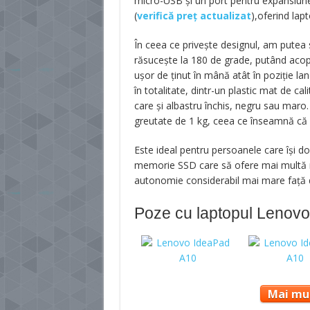
micro-USB și un port pentru expansiun
(
verifică preț actualizat
),oferind lapt
În ceea ce privește designul, am putea 
răsucește la 180 de grade, putând acoper
ușor de ținut în mână atât în poziție lan
în totalitate, dintr-un plastic mat de cal
care și albastru închis, negru sau maro
greutate de 1 kg, ceea ce înseamnă că v
Este ideal pentru persoanele care își d
memorie SSD care să ofere mai multă rap
autonomie considerabil mai mare față d
Poze cu laptopul Lenov
Mai mul