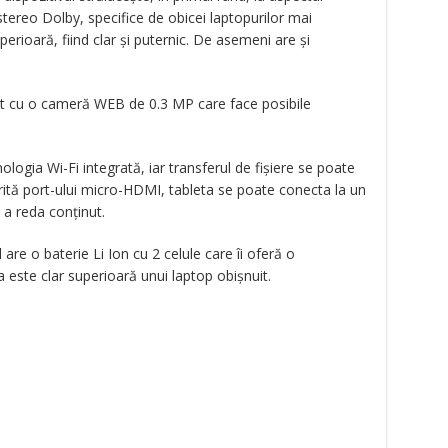
tereo Dolby, specifice de obicei laptopurilor mai
erioară, fiind clar și puternic. De asemeni are și
at cu o cameră WEB de 0.3 MP care face posibile
ologia Wi-Fi integrată, iar transferul de fișiere se poate
rită port-ului micro-HDMI, tableta se poate conecta la un
 a reda conținut.
are o baterie Li Ion cu 2 celule care îi oferă o
este clar superioară unui laptop obișnuit.