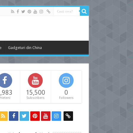
e
Gadgeturi din China
,983
15,500
0
Prieteni
Subscribers
Followers