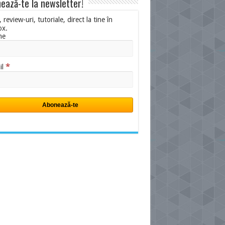
ează-te la newsletter!
i, review-uri, tutoriale, direct la tine în
ox.
me
*
il