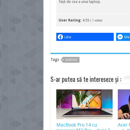
față de cea a unui laptop.
User Rating:
4.55
(
1
votes)
Like
Me
Tags
LENOVO
S-ar putea să te intereseze și :
MacBook Pro 14 cu
Acer 