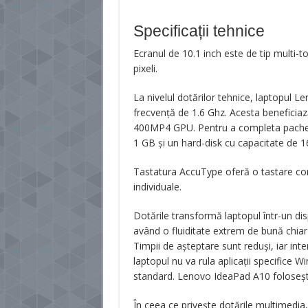
Specificații tehnice
Ecranul de 10.1 inch este de tip multi-
pixeli.
La nivelul dotărilor tehnice, laptopul 
frecvență de 1.6 Ghz. Acesta beneficiază
400MP4 GPU. Pentru a completa pachetu
1 GB și un hard-disk cu capacitate de 1
Tastatura AccuType oferă o tastare confo
individuale.
Dotările transformă laptopul într-un dis
având o fluiditate extrem de bună chiar 
Timpii de așteptare sunt reduși, iar int
laptopul nu va rula aplicații specifice 
standard. Lenovo IdeaPad A10 folosește
În ceea ce privește dotările multimedia, 