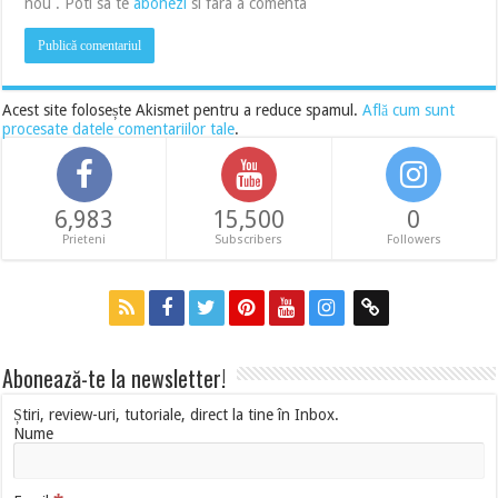
nou . Poti sa te
abonezi
si fara a comenta
Acest site folosește Akismet pentru a reduce spamul.
Află cum sunt
procesate datele comentariilor tale
.
6,983
15,500
0
Prieteni
Subscribers
Followers
Abonează-te la newsletter!
Știri, review-uri, tutoriale, direct la tine în Inbox.
Nume