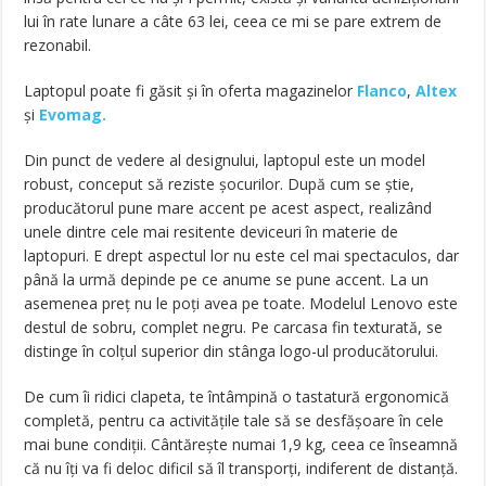
lui în rate lunare a câte 63 lei, ceea ce mi se pare extrem de
rezonabil.
Laptopul poate fi găsit și în oferta magazinelor
Flanco
,
Altex
și
Evomag.
Din punct de vedere al designului, laptopul este un model
robust, conceput să reziste șocurilor. După cum se știe,
producătorul pune mare accent pe acest aspect, realizând
unele dintre cele mai resitente deviceuri în materie de
laptopuri. E drept aspectul lor nu este cel mai spectaculos, dar
până la urmă depinde pe ce anume se pune accent. La un
asemenea preț nu le poți avea pe toate. Modelul Lenovo este
destul de sobru, complet negru. Pe carcasa fin texturată, se
distinge în colțul superior din stânga logo-ul producătorului.
De cum îi ridici clapeta, te întâmpină o tastatură ergonomică
completă, pentru ca activitățile tale să se desfășoare în cele
mai bune condiții. Cântărește numai 1,9 kg, ceea ce înseamnă
că nu îți va fi deloc dificil să îl transporți, indiferent de distanță.