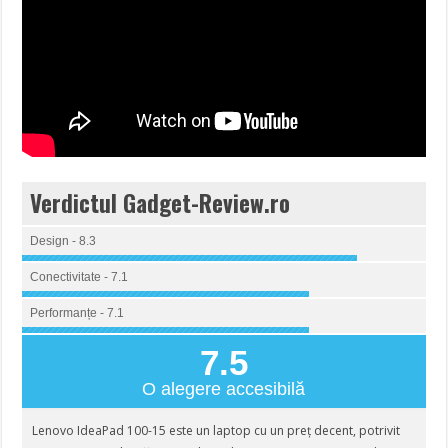
Verdictul Gadget-Review.ro
Design - 8.3
Conectivitate - 7.1
Performanțe - 7.1
7.5
O alegere accesibilă
Lenovo IdeaPad 100-15 este un laptop cu un preț decent, potrivit