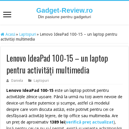
Gadget-Review.ro
Din pasiune pentru gadgeturi
Acasă
»
Laptopuri
»
Lenovo IdeaPad 100-15 – un laptop pentru
activități multimedia
Lenovo IdeaPad 100-15 – un laptop
pentru activități multimedia
Daniela
Laptopuri
Lenovo IdeaPad 100-15
este un laptop potrivit pentru
activitățile zilnice ușoare. Până la urmă nu toți avem nevoie de
device-uri foarte puternice și scumpe, astfel că modelul
despre care vom discuta astăzi, este potrivit pentru cei ce
desfășoară activități lejere, de tip office sau multimedia. Are
un preț de aproximativ
1389 lei
(
verifică preț actualizat
)
,
însă pentru cei ce nu și-l permit, există și varianta achiziționării