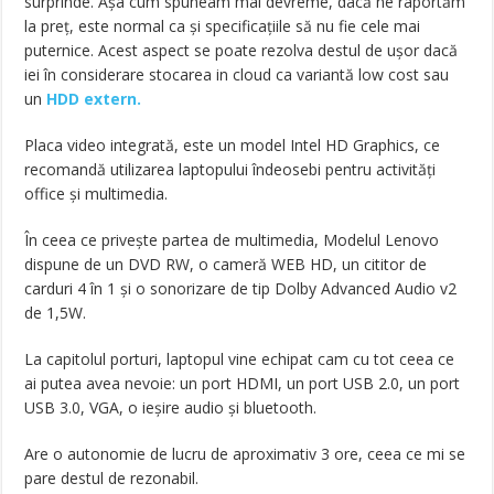
surprinde. Așa cum spuneam mai devreme, dacă ne raportăm
la preț, este normal ca și specificațiile să nu fie cele mai
puternice. Acest aspect se poate rezolva destul de ușor dacă
iei în considerare stocarea in cloud ca variantă low cost sau
un
HDD extern.
Placa video integrată, este un model Intel HD Graphics, ce
recomandă utilizarea laptopului îndeosebi pentru activități
office și multimedia.
În ceea ce privește partea de multimedia, Modelul Lenovo
dispune de un DVD RW, o cameră WEB HD, un cititor de
carduri 4 în 1 și o sonorizare de tip Dolby Advanced Audio v2
de 1,5W.
La capitolul porturi, laptopul vine echipat cam cu tot ceea ce
ai putea avea nevoie: un port HDMI, un port USB 2.0, un port
USB 3.0, VGA, o ieșire audio și bluetooth.
Are o autonomie de lucru de aproximativ 3 ore, ceea ce mi se
pare destul de rezonabil.